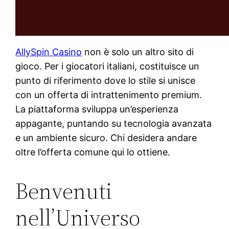
AllySpin Casino
non è solo un altro sito di
gioco. Per i giocatori italiani, costituisce un
punto di riferimento dove lo stile si unisce
con un offerta di intrattenimento premium.
La piattaforma sviluppa un’esperienza
appagante, puntando su tecnologia avanzata
e un ambiente sicuro. Chi desidera andare
oltre l’offerta comune qui lo ottiene.
Benvenuti
nell’Universo