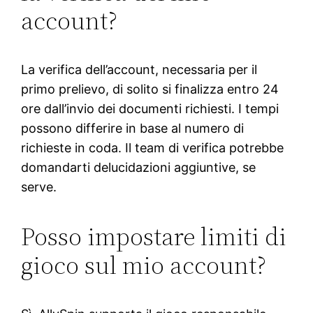
account?
La verifica dell’account, necessaria per il
primo prelievo, di solito si finalizza entro 24
ore dall’invio dei documenti richiesti. I tempi
possono differire in base al numero di
richieste in coda. Il team di verifica potrebbe
domandarti delucidazioni aggiuntive, se
serve.
Posso impostare limiti di
gioco sul mio account?