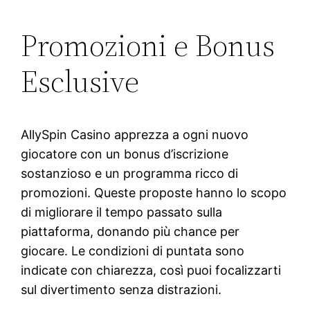
Promozioni e Bonus
Esclusive
AllySpin Casino apprezza a ogni nuovo
giocatore con un bonus d’iscrizione
sostanzioso e un programma ricco di
promozioni. Queste proposte hanno lo scopo
di migliorare il tempo passato sulla
piattaforma, donando più chance per
giocare. Le condizioni di puntata sono
indicate con chiarezza, così puoi focalizzarti
sul divertimento senza distrazioni.