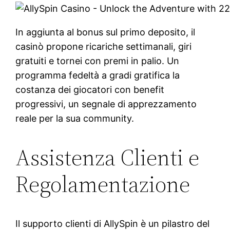
In aggiunta al bonus sul primo deposito, il
casinò propone ricariche settimanali, giri
gratuiti e tornei con premi in palio. Un
programma fedeltà a gradi gratifica la
costanza dei giocatori con benefit
progressivi, un segnale di apprezzamento
reale per la sua community.
Assistenza Clienti e
Regolamentazione
Il supporto clienti di AllySpin è un pilastro del