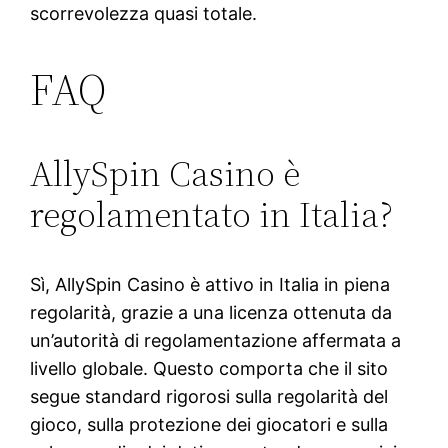
scorrevolezza quasi totale.
FAQ
AllySpin Casino è
regolamentato in Italia?
Sì, AllySpin Casino è attivo in Italia in piena
regolarità, grazie a una licenza ottenuta da
un’autorità di regolamentazione affermata a
livello globale. Questo comporta che il sito
segue standard rigorosi sulla regolarità del
gioco, sulla protezione dei giocatori e sulla