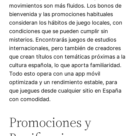
movimientos son más fluidos. Los bonos de
bienvenida y las promociones habituales
consideran los hábitos de juego locales, con
condiciones que se pueden cumplir sin
misterios. Encontrarás juegos de estudios
internacionales, pero también de creadores
que crean títulos con temáticas próximas a la
cultura española, lo que aporta familiaridad.
Todo esto opera con una app móvil
optimizada y un rendimiento estable, para
que juegues desde cualquier sitio en España
con comodidad.
Promociones y