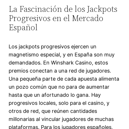
La Fascinación de los Jackpots
Progresivos en el Mercado
Español
Los jackpots progresivos ejercen un
magnetismo especial, y en España son muy
demandados. En Winshark Casino, estos
premios conectan a una red de jugadores.
Una pequeña parte de cada apuesta alimenta
un pozo común que no para de aumentar
hasta que un afortunado lo gana. Hay
progresivos locales, solo para el casino, y
otros de red, que reúnen cantidades
millonarias al vincular jugadores de muchas
plataformas. Para los jugadores españoles,