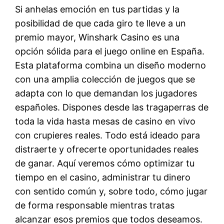
Si anhelas emoción en tus partidas y la
posibilidad de que cada giro te lleve a un
premio mayor, Winshark Casino es una
opción sólida para el juego online en España.
Esta plataforma combina un diseño moderno
con una amplia colección de juegos que se
adapta con lo que demandan los jugadores
españoles. Dispones desde las tragaperras de
toda la vida hasta mesas de casino en vivo
con crupieres reales. Todo está ideado para
distraerte y ofrecerte oportunidades reales
de ganar. Aquí veremos cómo optimizar tu
tiempo en el casino, administrar tu dinero
con sentido común y, sobre todo, cómo jugar
de forma responsable mientras tratas
alcanzar esos premios que todos deseamos.