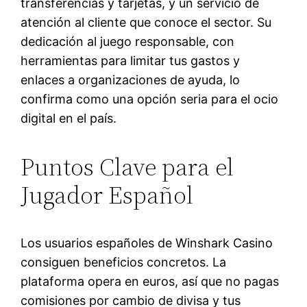
transferencias y tarjetas, y un servicio de
atención al cliente que conoce el sector. Su
dedicación al juego responsable, con
herramientas para limitar tus gastos y
enlaces a organizaciones de ayuda, lo
confirma como una opción seria para el ocio
digital en el país.
Puntos Clave para el
Jugador Español
Los usuarios españoles de Winshark Casino
consiguen beneficios concretos. La
plataforma opera en euros, así que no pagas
comisiones por cambio de divisa y tus