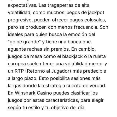
expectativas. Las tragaperras de alta
volatilidad, como muchos juegos de jackpot
progresivo, pueden ofrecer pagos colosales,
pero se producen con menos frecuencia. Son
ideales para quien busca la emoción del
“golpe grande” y tiene una banca que
aguante rachas sin premios. En cambio,
juegos de mesa como el blackjack o la ruleta
europea suelen tener una volatilidad menor y
un RTP (Retorno al Jugador) más predecible
a largo plazo. Esto posibilita sesiones más
largas donde la estrategia cuenta de verdad.
En Winshark Casino puedes clasificar los
juegos por estas características, para elegir
según tu estilo y tu objetivo del día.