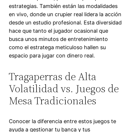
estrategias. También están las modalidades
en vivo, donde un crupier real lidera la acción
desde un estudio profesional. Esta diversidad
hace que tanto el jugador ocasional que
busca unos minutos de entretenimiento
como el estratega meticuloso hallen su
espacio para jugar con dinero real.
Tragaperras de Alta
Volatilidad vs. Juegos de
Mesa Tradicionales
Conocer la diferencia entre estos juegos te
ayuda a gestionar tu banca y tus