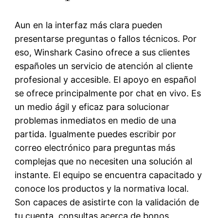
Aun en la interfaz más clara pueden
presentarse preguntas o fallos técnicos. Por
eso, Winshark Casino ofrece a sus clientes
españoles un servicio de atención al cliente
profesional y accesible. El apoyo en español
se ofrece principalmente por chat en vivo. Es
un medio ágil y eficaz para solucionar
problemas inmediatos en medio de una
partida. Igualmente puedes escribir por
correo electrónico para preguntas más
complejas que no necesiten una solución al
instante. El equipo se encuentra capacitado y
conoce los productos y la normativa local.
Son capaces de asistirte con la validación de
tu cuenta, consultas acerca de bonos,