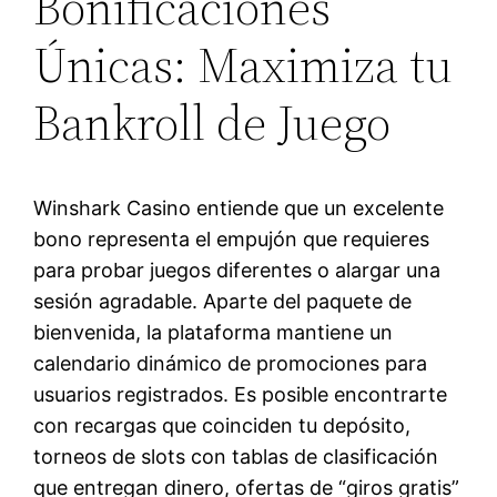
Bonificaciones
Únicas: Maximiza tu
Bankroll de Juego
Winshark Casino entiende que un excelente
bono representa el empujón que requieres
para probar juegos diferentes o alargar una
sesión agradable. Aparte del paquete de
bienvenida, la plataforma mantiene un
calendario dinámico de promociones para
usuarios registrados. Es posible encontrarte
con recargas que coinciden tu depósito,
torneos de slots con tablas de clasificación
que entregan dinero, ofertas de “giros gratis”