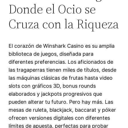
Donde el Ocio se
Cruza con la Riqueza
El corazón de Winshark Casino es su amplia
biblioteca de juegos, diseñada para
diferentes preferencias. Los aficionados de
las tragaperras tienen miles de títulos, desde
las máquinas clásicas de frutas hasta video
slots con gráficos 3D, bonus rounds
elaborados y jackpots progresivos que
pueden alterar tu futuro. Pero hay más. Las
mesas de ruleta, blackjack, baccarat y póker
ofrecen versiones digitales con diferentes
límites de apuesta, perfectas para probar