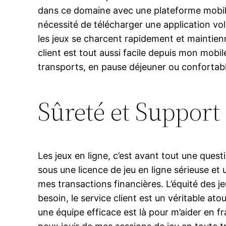
dans ce domaine avec une plateforme mobile
nécessité de télécharger une application volu
les jeux se charcent rapidement et maintienne
client est tout aussi facile depuis mon mobile.
transports, en pause déjeuner ou confortab
Sûreté et Support 
Les jeux en ligne, c’est avant tout une quest
sous une licence de jeu en ligne sérieuse et
mes transactions financières. L’équité des j
besoin, le service client est un véritable ato
une équipe efficace est là pour m’aider en fr