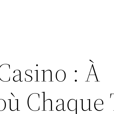
Casino : À
 où Chaque