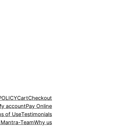
POLICY
Cart
Checkout
y account
Pay Online
s of Use
Testimonials
 Mantra-Team
Why us