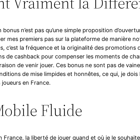
nt Vraiment la Différ
 bonus n’est pas qu’une simple proposition d’ouverture
ier mes premiers pas sur la plateforme de manière no
s, c’est la fréquence et la originalité des promotions
ssions de cashback pour compenser les moments de ch
ne raison de venir jouer. Ces bonus ne sont pas de vai
nditions de mise limpides et honnêtes, ce qui, je dois 
 joueurs en France.
obile Fluide
rance, la liberté de jouer quand et où je le souhait