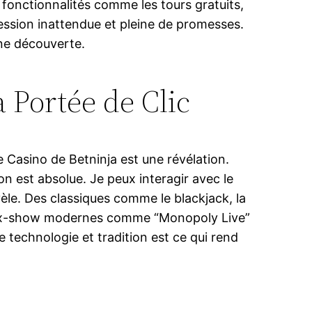
s fonctionnalités comme les tours gratuits,
ession inattendue et pleine de promesses.
une découverte.
à Portée de Clic
e Casino de Betninja est une révélation.
n est absolue. Je peux interagir avec le
évèle. Des classiques comme le blackjack, la
 jeux-show modernes comme “Monopoly Live”
 technologie et tradition est ce qui rend