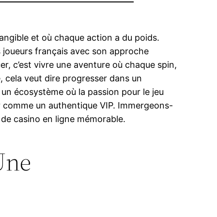
tangible et où chaque action a du poids.
es joueurs français avec son approche
er, c’est vivre une aventure où chaque spin,
, cela veut dire progresser dans un
 un écosystème où la passion pour le jeu
tir comme un authentique VIP. Immergeons-
n de casino en ligne mémorable.
 Une