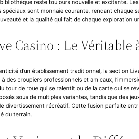
 bibliothèque reste toujours nouvelle et excitante. Le
les spéciaux sont monnaie courante, rendant chaque s
veauté et la qualité qui fait de chaque exploration 
ve Casino : Le Véritable 
ticité d’un établissement traditionnel, la section Liv
à des croupiers professionnels et amicaux, l’immersio
 du tour de roue qui se ralentit ou de la carte qui se r
oposés sous de multiples variantes, tandis que des
divertissement récréatif. Cette fusion parfaite entre
té du terrain.