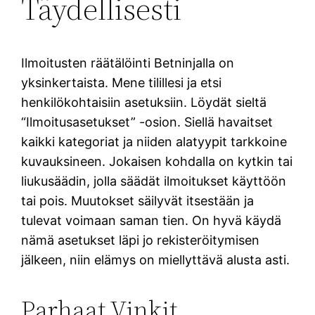
Täydellisesti
Ilmoitusten räätälöinti Betninjalla on
yksinkertaista. Mene tilillesi ja etsi
henkilökohtaisiin asetuksiin. Löydät sieltä
“Ilmoitusasetukset” -osion. Siellä havaitset
kaikki kategoriat ja niiden alatyypit tarkkoine
kuvauksineen. Jokaisen kohdalla on kytkin tai
liukusäädin, jolla säädät ilmoitukset käyttöön
tai pois. Muutokset säilyvät itsestään ja
tulevat voimaan saman tien. On hyvä käydä
nämä asetukset läpi jo rekisteröitymisen
jälkeen, niin elämys on miellyttävä alusta asti.
Parhaat Vinkit