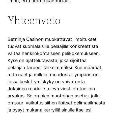
ilman, että tieto tukahduttaa.
Yhteenveto
Betninja Casinon muokattavat ilmoitukset
tuovat suomalaisille pelaajille konkreettista
valtaa henkilökohtaiseen pelikokemukseen.
Kyse on ajattelutavasta, joka sijoittaa
pelaajan tarpeet tärkeimmäksi. Kun määräät,
mitä näet ja milloin, muodostat ympäristön,
jossa keskittymiskyky on vaivatonta.
Jokainen ruudulle tuleva viesti on tuolloin
arvokas. Se on pienimuotoinen asetus, jolla
on suuri vaikutus siihen iloitset pelimaailmasta
ja pysyt mukana kärryillä sinulle itsellesi