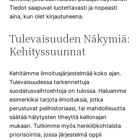
Tiedot saapuvat luotettavasti ja nopeasti
aina, kun olet kirjautuneena.
Tulevaisuuden Näkymiä:
Kehityssuunnat
Kehitämme ilmoitusjärjestelmää koko ajan.
Tulevaisuudessa tarkennettuja
suodatusvaihtoehtoja on tulossa. Haluamme
esimerkiksi tarjota ilmoituksia, jotka
perustuvat pelihistoriaasi, tai mahdollisuutta
säätää hälytysten tiheyttä kellonajan
mukaan. Tutkimme myös henkilökohtaista
priorisointia, jossa järjestelmä oppii