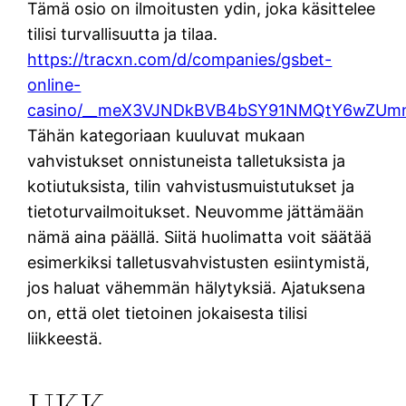
Tämä osio on ilmoitusten ydin, joka käsittelee
tilisi turvallisuutta ja tilaa.
https://tracxn.com/d/companies/gsbet-
online-
casino/__meX3VJNDkBVB4bSY91NMQtY6wZUm
Tähän kategoriaan kuuluvat mukaan
vahvistukset onnistuneista talletuksista ja
kotiutuksista, tilin vahvistusmuistutukset ja
tietoturvailmoitukset. Neuvomme jättämään
nämä aina päällä. Siitä huolimatta voit säätää
esimerkiksi talletusvahvistusten esiintymistä,
jos haluat vähemmän hälytyksiä. Ajatuksena
on, että olet tietoinen jokaisesta tilisi
liikkeestä.