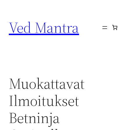
Ved Mantra
Muokattavat
Ilmoitukset
Betninja