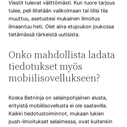
Viestit tulevat välittömästi. Kun tuore tarjous
tulee, peli liitetään valikoimaan tai tilisi tila
muuttuu, asetustesi mukainen ilmoitus
ilmaantuu heti. Olet aina etujoukon joukossa
tietämässä tärkeistä uutisista.
Onko mahdollista ladata
tiedotukset myös
mobiilisovellukseen?
Koska Betninja on selainpohjainen alusta,
erityistä mobiilisovellusta ei ole saatavilla.
Kaikki tiedotustoiminnot, mukaan lukien
push-ilmoitukset selaimessa, ovat kuitenkin