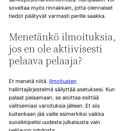
soveltaa myös rinnakkain, jotta olennaiset
tiedot päätyvät varmasti perille saakka.
Menetänkö ilmoituksia,
jos en ole aktiivisesti
pelaava pelaaja?
Et menetä niitä.
Ilmoitusten
hallintajärjestelmä säilyttää asetuksesi. Kun
palaat pelaamaan, se aloittaa esittää
valitsemiasi varoituksia jälleen. Et siis
kuitenkaan jää vaille esimerkiksi vaikka
suosikkipelisi uudesta julkaisusta vain
pelitauon johdosta.