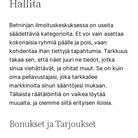
Hallita
Betninjan ilmoituskeskuksessa on useita
säädettäviä kategorioita. Et voi vain asettaa
kokonaisia ryhmiä päälle ja pois, vaan
kohdentaa ihan tiettyjä tapahtumia. Tarkkuus
takaa sen, että näet juuri ne tiedot, jotka
sinua viehättävät, ja ohitat muut. Se on kuin
oma peliavustajasi, joka tarkkailee
markkinoita sinun sääntöjesi mukaan.
Tällaista räätälöintiä on vaikea löytää
muualta, ja olemme siitä erityisen iloisia.
Bonukset ja Tarjoukset