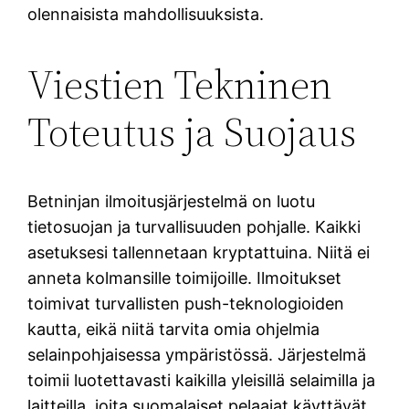
olennaisista mahdollisuuksista.
Viestien Tekninen
Toteutus ja Suojaus
Betninjan ilmoitusjärjestelmä on luotu
tietosuojan ja turvallisuuden pohjalle. Kaikki
asetuksesi tallennetaan kryptattuina. Niitä ei
anneta kolmansille toimijoille. Ilmoitukset
toimivat turvallisten push-teknologioiden
kautta, eikä niitä tarvita omia ohjelmia
selainpohjaisessa ympäristössä. Järjestelmä
toimii luotettavasti kaikilla yleisillä selaimilla ja
laitteilla, joita suomalaiset pelaajat käyttävät.