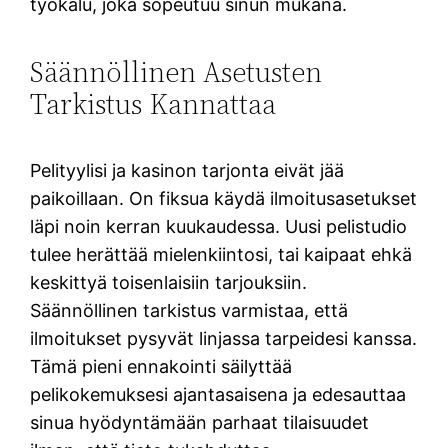
työkalu, joka sopeutuu sinun mukana.
Säännöllinen Asetusten
Tarkistus Kannattaa
Pelityylisi ja kasinon tarjonta eivät jää
paikoillaan. On fiksua käydä ilmoitusasetukset
läpi noin kerran kuukaudessa. Uusi pelistudio
tulee herättää mielenkiintosi, tai kaipaat ehkä
keskittyä toisenlaisiin tarjouksiin.
Säännöllinen tarkistus varmistaa, että
ilmoitukset pysyvät linjassa tarpeidesi kanssa.
Tämä pieni ennakointi säilyttää
pelikokemuksesi ajantasaisena ja edesauttaa
sinua hyödyntämään parhaat tilaisuudet