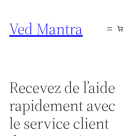
Ved Mantra
Recevez de l’aide
rapidement avec
le service client