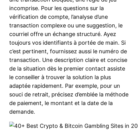
incomprise. Pour les questions sur la
vérification de compte, l’analyse d’une
transaction complexe ou une suggestion, le
courriel offre un échange structuré. Ayez
toujours vos identifiants à portée de main. Si
c’est pertinent, fournissez aussi le numéro de
transaction. Une description claire et concise
de la situation dès le premier contact assiste
le conseiller à trouver la solution la plus
adaptée rapidement. Par exemple, pour un
souci de retrait, précisez d’emblée la méthode
de paiement, le montant et la date de la
demande.