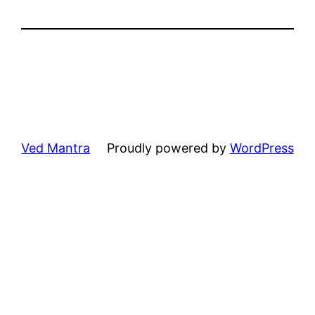
Ved Mantra
Proudly powered by
WordPress