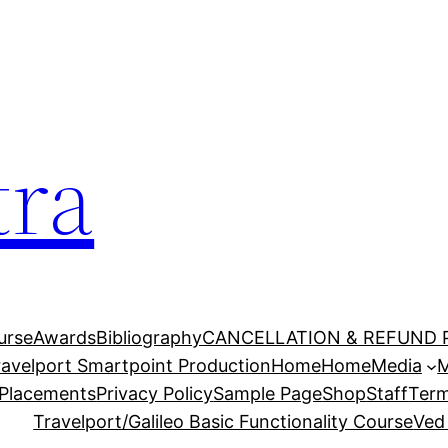
tra
urse
Awards
Bibliography
CANCELLATION & REFUND 
Travelport Smartpoint Production
Home
Home
Media
M
Placements
Privacy Policy
Sample Page
Shop
Staff
Term
Travelport/Galileo Basic Functionality Course
Ved