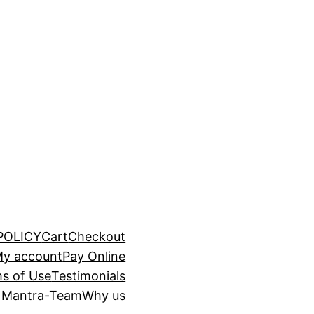
POLICY
Cart
Checkout
y account
Pay Online
s of Use
Testimonials
 Mantra-Team
Why us