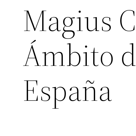
Magius C
Ámbito d
España