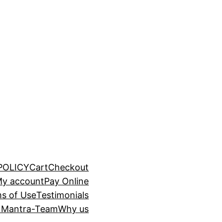
POLICY
Cart
Checkout
y account
Pay Online
s of Use
Testimonials
 Mantra-Team
Why us