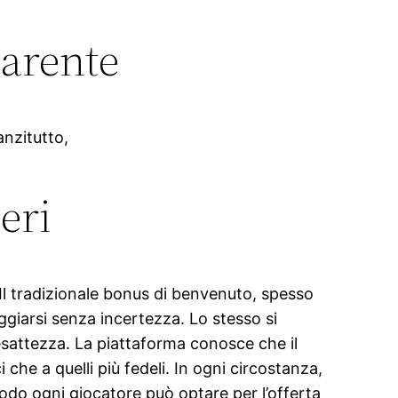
parente
anzitutto,
eri
 Il tradizionale bonus di benvenuto, spesso
ggiarsi senza incertezza. Lo stesso si
a esattezza. La piattaforma conosce che il
che a quelli più fedeli. In ogni circostanza,
 modo ogni giocatore può optare per l’offerta