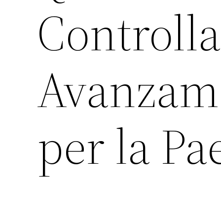
Controlla 
Avanzame
per la Pa