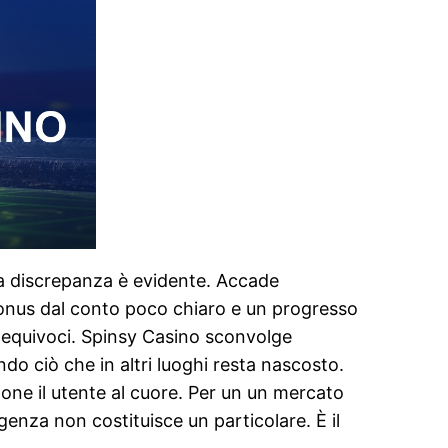
 la discrepanza è evidente. Accade
bonus dal conto poco chiaro e un progresso
di equivoci. Spinsy Casino sconvolge
do ciò che in altri luoghi resta nascosto.
ne il utente al cuore. Per un un mercato
enza non costituisce un particolare. È il