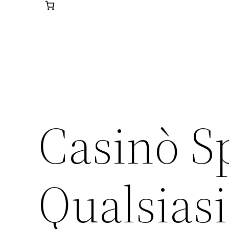
Casinò S
Qualsias