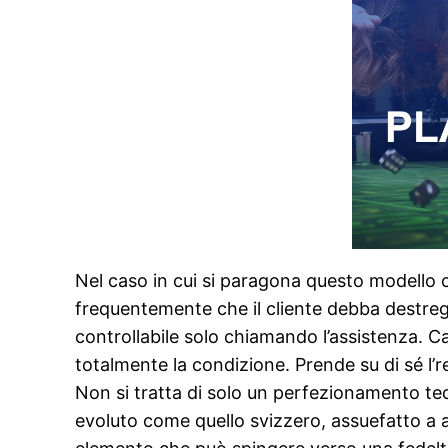
Nel caso in cui si paragona questo modello c
frequentemente che il cliente debba destreg
controllabile solo chiamando l’assistenza. C
totalmente la condizione. Prende su di sé l’r
Non si tratta di solo un perfezionamento t
evoluto come quello svizzero, assuefatto a a