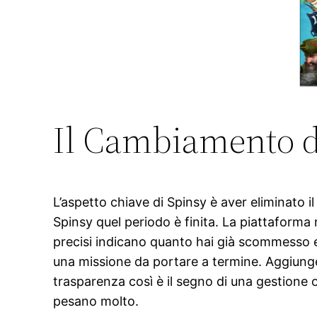
Il Cambiamento d
L’aspetto chiave di Spinsy è aver eliminato i
Spinsy quel periodo è finita. La piattaform
precisi indicano quanto hai già scommesso e 
una missione da portare a termine. Aggiunge
trasparenza così è il segno di una gestione 
pesano molto.