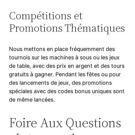
Compétitions et
Promotions Thématiques
Nous mettons en place fréquemment des
tournois sur les machines à sous ou les jeux
de table, avec des prix en argent et des tours
gratuits à gagner. Pendant les fêtes ou pour
des lancements de jeux, des promotions
spéciales avec des codes bonus uniques sont
de même lancées.
Foire Aux Questions