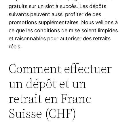
gratuits sur un slot à succès. Les dépôts
suivants peuvent aussi profiter de des
promotions supplémentaires. Nous veillons à
ce que les conditions de mise soient limpides
et raisonnables pour autoriser des retraits
réels.
Comment effectuer
un dépôt et un
retrait en Franc
Suisse (CHF)