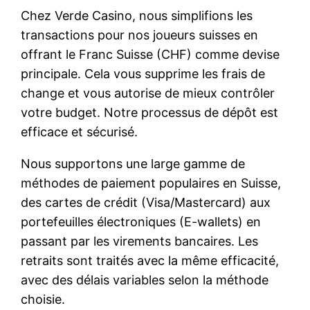
Chez Verde Casino, nous simplifions les
transactions pour nos joueurs suisses en
offrant le Franc Suisse (CHF) comme devise
principale. Cela vous supprime les frais de
change et vous autorise de mieux contrôler
votre budget. Notre processus de dépôt est
efficace et sécurisé.
Nous supportons une large gamme de
méthodes de paiement populaires en Suisse,
des cartes de crédit (Visa/Mastercard) aux
portefeuilles électroniques (E-wallets) en
passant par les virements bancaires. Les
retraits sont traités avec la même efficacité,
avec des délais variables selon la méthode
choisie.