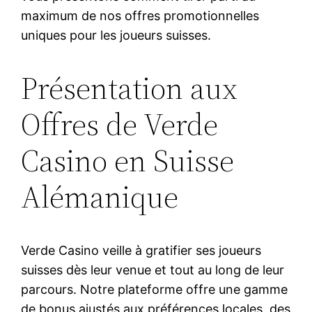
maximum de nos offres promotionnelles
uniques pour les joueurs suisses.
Présentation aux
Offres de Verde
Casino en Suisse
Alémanique
Verde Casino veille à gratifier ses joueurs
suisses dès leur venue et tout au long de leur
parcours. Notre plateforme offre une gamme
de bonus ajustés aux préférences locales, des