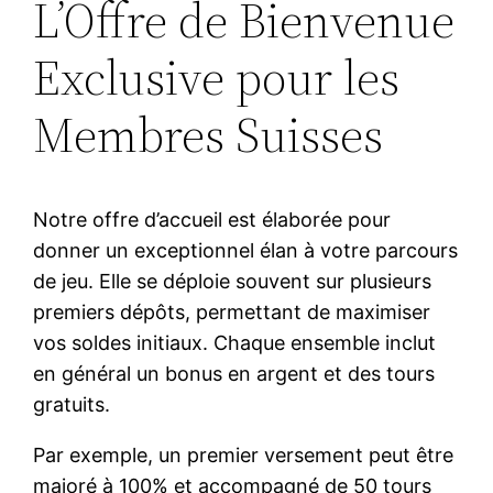
L’Offre de Bienvenue
Exclusive pour les
Membres Suisses
Notre offre d’accueil est élaborée pour
donner un exceptionnel élan à votre parcours
de jeu. Elle se déploie souvent sur plusieurs
premiers dépôts, permettant de maximiser
vos soldes initiaux. Chaque ensemble inclut
en général un bonus en argent et des tours
gratuits.
Par exemple, un premier versement peut être
majoré à 100% et accompagné de 50 tours