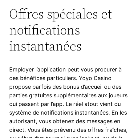
Offres spéciales et
notifications
instantanées
Employer l’application peut vous procurer à
des bénéfices particuliers. Yoyo Casino
propose parfois des bonus d’accueil ou des
parties gratuites supplémentaires aux joueurs
qui passent par l’app. Le réel atout vient du
système de notifications instantanées. En les
autorisant, vous obtenez des messages en
direct. Vous êtes prévenu des offres fraîches,