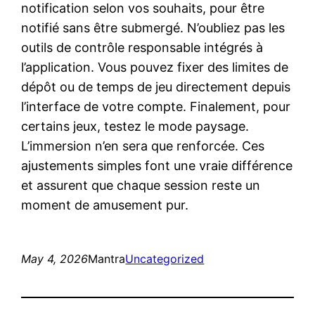
notification selon vos souhaits, pour être
notifié sans être submergé. N’oubliez pas les
outils de contrôle responsable intégrés à
l’application. Vous pouvez fixer des limites de
dépôt ou de temps de jeu directement depuis
l’interface de votre compte. Finalement, pour
certains jeux, testez le mode paysage.
L’immersion n’en sera que renforcée. Ces
ajustements simples font une vraie différence
et assurent que chaque session reste un
moment de amusement pur.
May 4, 2026
Mantra
Uncategorized