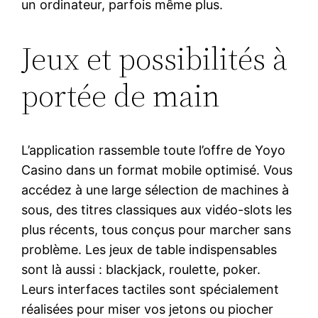
un ordinateur, parfois même plus.
Jeux et possibilités à
portée de main
L’application rassemble toute l’offre de Yoyo
Casino dans un format mobile optimisé. Vous
accédez à une large sélection de machines à
sous, des titres classiques aux vidéo-slots les
plus récents, tous conçus pour marcher sans
problème. Les jeux de table indispensables
sont là aussi : blackjack, roulette, poker.
Leurs interfaces tactiles sont spécialement
réalisées pour miser vos jetons ou piocher