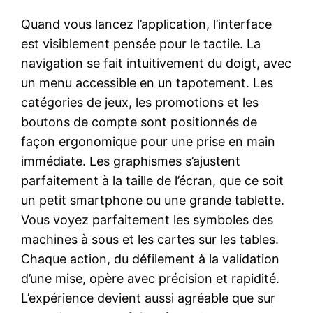
Quand vous lancez l’application, l’interface
est visiblement pensée pour le tactile. La
navigation se fait intuitivement du doigt, avec
un menu accessible en un tapotement. Les
catégories de jeux, les promotions et les
boutons de compte sont positionnés de
façon ergonomique pour une prise en main
immédiate. Les graphismes s’ajustent
parfaitement à la taille de l’écran, que ce soit
un petit smartphone ou une grande tablette.
Vous voyez parfaitement les symboles des
machines à sous et les cartes sur les tables.
Chaque action, du défilement à la validation
d’une mise, opère avec précision et rapidité.
L’expérience devient aussi agréable que sur