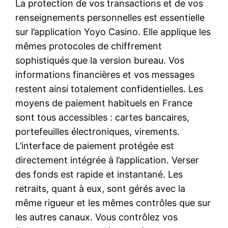
La protection de vos transactions et de vos
renseignements personnelles est essentielle
sur l’application Yoyo Casino. Elle applique les
mêmes protocoles de chiffrement
sophistiqués que la version bureau. Vos
informations financières et vos messages
restent ainsi totalement confidentielles. Les
moyens de paiement habituels en France
sont tous accessibles : cartes bancaires,
portefeuilles électroniques, virements.
L’interface de paiement protégée est
directement intégrée à l’application. Verser
des fonds est rapide et instantané. Les
retraits, quant à eux, sont gérés avec la
même rigueur et les mêmes contrôles que sur
les autres canaux. Vous contrôlez vos