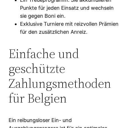
Punkte für jeden Einsatz und wechseln
sie gegen Boni ein.
Exklusive Turniere mit reizvollen Prämien
für den zusätzlichen Anreiz.
Einfache und
geschützte
Zahlungsmethoden
für Belgien
Ein reibungsloser Ein- und