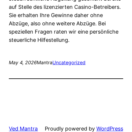
auf Stelle des lizenzierten Casino-Betreibers.
Sie erhalten Ihre Gewinne daher ohne
Abzüge, also ohne weitere Abzüge. Bei
speziellen Fragen raten wir eine persönliche
steuerliche Hilfestellung.
May 4, 2026
Mantra
Uncategorized
Ved Mantra
Proudly powered by
WordPress