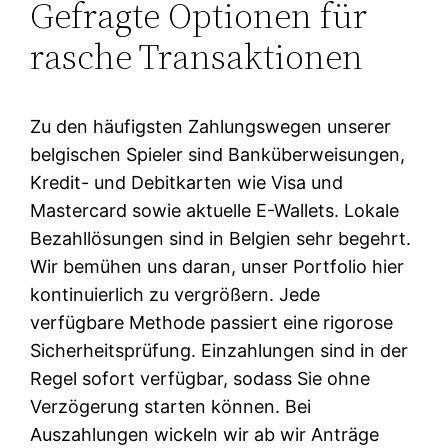
Gefragte Optionen für
rasche Transaktionen
Zu den häufigsten Zahlungswegen unserer
belgischen Spieler sind Banküberweisungen,
Kredit- und Debitkarten wie Visa und
Mastercard sowie aktuelle E-Wallets. Lokale
Bezahllösungen sind in Belgien sehr begehrt.
Wir bemühen uns daran, unser Portfolio hier
kontinuierlich zu vergrößern. Jede
verfügbare Methode passiert eine rigorose
Sicherheitsprüfung. Einzahlungen sind in der
Regel sofort verfügbar, sodass Sie ohne
Verzögerung starten können. Bei
Auszahlungen wickeln wir ab wir Anträge