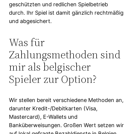
geschützten und redlichen Spielbetrieb
durch. Ihr Spiel ist damit gänzlich rechtmäßig
und abgesichert.
Was für
Zahlungsmethoden sind
mir als belgischer
Spieler zur Option?
Wir stellen bereit verschiedene Methoden an,
darunter Kredit-/Debitkarten (Visa,
Mastercard), E-Wallets und
Banküberweisungen. Großen Wert setzen wir
auf lokal gefragte Bezahldienste in Belgien.