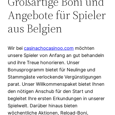
Großartige Boni und
Angebote für Spieler
aus Belgien
Wir bei
casinachocasinoo.com
möchten
unsere Spieler von Anfang an gut behandeln
und ihre Treue honorieren. Unser
Bonusprogramm bietet für Neulinge und
Stammgäste verlockende Vergünstigungen
parat. Unser Willkommenspaket bietet Ihnen
den nötigen Anschub für den Start und
begleitet Ihre ersten Erkundungen in unserer
Spielwelt. Darüber hinaus bieten
wöchentliche Aktionen, Reload-Boni,