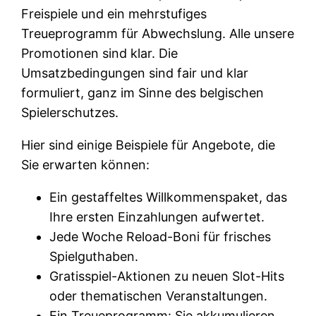
Freispiele und ein mehrstufiges
Treueprogramm für Abwechslung. Alle unsere
Promotionen sind klar. Die
Umsatzbedingungen sind fair und klar
formuliert, ganz im Sinne des belgischen
Spielerschutzes.
Hier sind einige Beispiele für Angebote, die
Sie erwarten können:
Ein gestaffeltes Willkommenspaket, das
Ihre ersten Einzahlungen aufwertet.
Jede Woche Reload-Boni für frisches
Spielguthaben.
Gratisspiel-Aktionen zu neuen Slot-Hits
oder thematischen Veranstaltungen.
Ein Treueprogramm: Sie akkumulieren