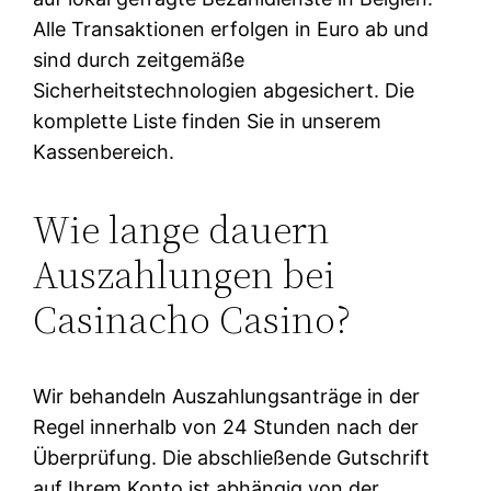
Alle Transaktionen erfolgen in Euro ab und
sind durch zeitgemäße
Sicherheitstechnologien abgesichert. Die
komplette Liste finden Sie in unserem
Kassenbereich.
Wie lange dauern
Auszahlungen bei
Casinacho Casino?
Wir behandeln Auszahlungsanträge in der
Regel innerhalb von 24 Stunden nach der
Überprüfung. Die abschließende Gutschrift
auf Ihrem Konto ist abhängig von der