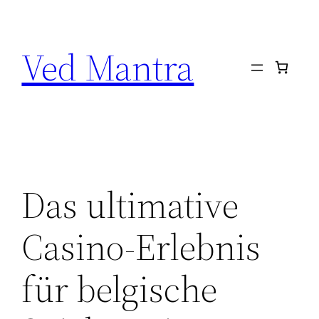
Ved Mantra
Das ultimative
Casino-Erlebnis
für belgische