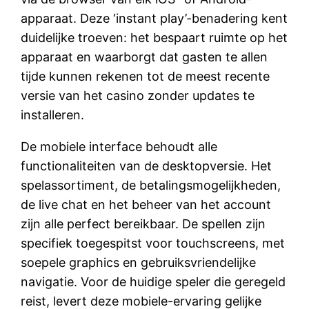
apparaat. Deze ‘instant play’-benadering kent
duidelijke troeven: het bespaart ruimte op het
apparaat en waarborgt dat gasten te allen
tijde kunnen rekenen tot de meest recente
versie van het casino zonder updates te
installeren.
De mobiele interface behoudt alle
functionaliteiten van de desktopversie. Het
spelassortiment, de betalingsmogelijkheden,
de live chat en het beheer van het account
zijn alle perfect bereikbaar. De spellen zijn
specifiek toegespitst voor touchscreens, met
soepele graphics en gebruiksvriendelijke
navigatie. Voor de huidige speler die geregeld
reist, levert deze mobiele-ervaring gelijke