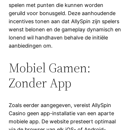
spelen met punten die kunnen worden
geruild voor bonusgeld. Deze aanhoudende
incentives tonen aan dat AllySpin zijn spelers
wenst belonen en de gameplay dynamisch en
lonend wil handhaven behalve de initiële
aanbiedingen om.
Mobiel Gamen:
Zonder App
Zoals eerder aangegeven, vereist AllySpin
Casino geen app-installatie van een aparte
mobiele app. De website presteert optimaal
via de browser van elk iOS- of Android-