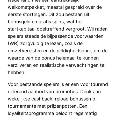
welkomstpakket, meestal gespreid over de
eerste stortingen. Dit zou bestaan uit
bonusgeld en gratis spins, wat het
startkapitaal doeltreffend vergroot. Wij raden
spelers steeds de bijpassende voorwaarden
(WR) zorgvuldig te lezen, zoals de
omzetvereisten en de geldigheidsduur, om de
waarde van de bonus helemaal te kunnen
verzilveren en realistische verwachtingen te
hebben.
Voor bestaande spelers is er een voortdurend
roterend aanbod van promoties. Denk aan
wekelijkse cashback, reload bonussen of
tournaments met prijzenpotten. Een
loyaliteitsprogramma beloont regelmatig