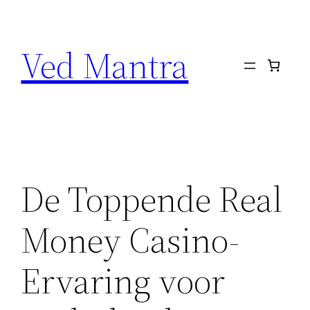
Ved Mantra
De Toppende Real
Money Casino-
Ervaring voor