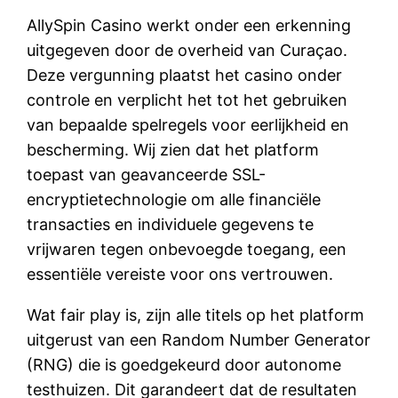
AllySpin Casino werkt onder een erkenning
uitgegeven door de overheid van Curaçao.
Deze vergunning plaatst het casino onder
controle en verplicht het tot het gebruiken
van bepaalde spelregels voor eerlijkheid en
bescherming. Wij zien dat het platform
toepast van geavanceerde SSL-
encryptietechnologie om alle financiële
transacties en individuele gegevens te
vrijwaren tegen onbevoegde toegang, een
essentiële vereiste voor ons vertrouwen.
Wat fair play is, zijn alle titels op het platform
uitgerust van een Random Number Generator
(RNG) die is goedgekeurd door autonome
testhuizen. Dit garandeert dat de resultaten