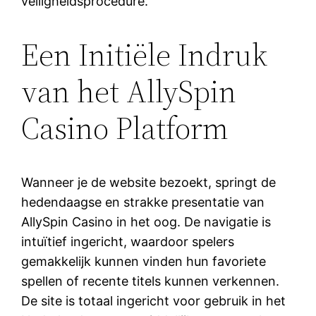
veiligheidsprocedure.
Een Initiële Indruk
van het AllySpin
Casino Platform
Wanneer je de website bezoekt, springt de
hedendaagse en strakke presentatie van
AllySpin Casino in het oog. De navigatie is
intuïtief ingericht, waardoor spelers
gemakkelijk kunnen vinden hun favoriete
spellen of recente titels kunnen verkennen.
De site is totaal ingericht voor gebruik in het