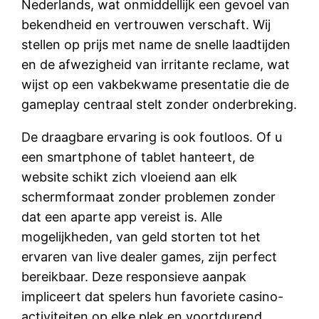
Nederlands, wat onmiddellijk een gevoel van
bekendheid en vertrouwen verschaft. Wij
stellen op prijs met name de snelle laadtijden
en de afwezigheid van irritante reclame, wat
wijst op een vakbekwame presentatie die de
gameplay centraal stelt zonder onderbreking.
De draagbare ervaring is ook foutloos. Of u
een smartphone of tablet hanteert, de
website schikt zich vloeiend aan elk
schermformaat zonder problemen zonder
dat een aparte app vereist is. Alle
mogelijkheden, van geld storten tot het
ervaren van live dealer games, zijn perfect
bereikbaar. Deze responsieve aanpak
impliceert dat spelers hun favoriete casino-
activiteiten op elke plek en voortdurend