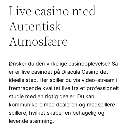
Live casino med
Autentisk
Atmosfære
Ønsker du den virkelige casinooplevelse? Så
er er live casinoet på Dracula Casino det
ideelle sted. Her spiller du via video-stream i
fremragende kvalitet live fra et professionelt
studie med en rigtig dealer. Du kan
kommunikere med dealeren og medspillere
spillere, hvilket skaber en behagelig og
levende stemning.