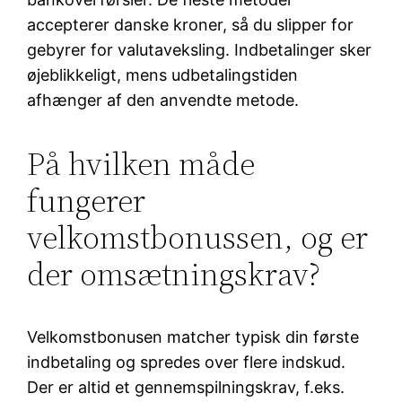
accepterer danske kroner, så du slipper for
gebyrer for valutaveksling. Indbetalinger sker
øjeblikkeligt, mens udbetalingstiden
afhænger af den anvendte metode.
På hvilken måde
fungerer
velkomstbonussen, og er
der omsætningskrav?
Velkomstbonusen matcher typisk din første
indbetaling og spredes over flere indskud.
Der er altid et gennemspilningskrav, f.eks.