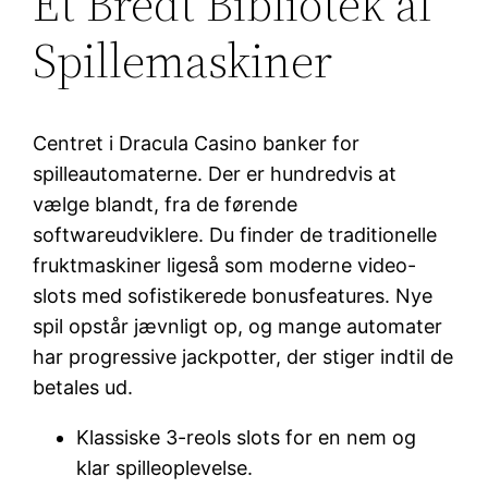
Et Bredt Bibliotek af
Spillemaskiner
Centret i Dracula Casino banker for
spilleautomaterne. Der er hundredvis at
vælge blandt, fra de førende
softwareudviklere. Du finder de traditionelle
fruktmaskiner ligeså som moderne video-
slots med sofistikerede bonusfeatures. Nye
spil opstår jævnligt op, og mange automater
har progressive jackpotter, der stiger indtil de
betales ud.
Klassiske 3-reols slots for en nem og
klar spilleoplevelse.