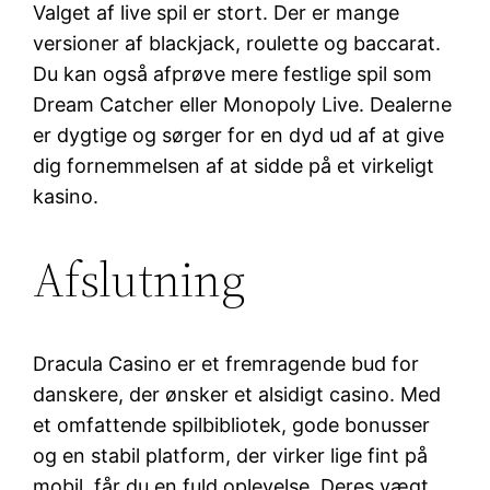
Valget af live spil er stort. Der er mange
versioner af blackjack, roulette og baccarat.
Du kan også afprøve mere festlige spil som
Dream Catcher eller Monopoly Live. Dealerne
er dygtige og sørger for en dyd ud af at give
dig fornemmelsen af at sidde på et virkeligt
kasino.
Afslutning
Dracula Casino er et fremragende bud for
danskere, der ønsker et alsidigt casino. Med
et omfattende spilbibliotek, gode bonusser
og en stabil platform, der virker lige fint på
mobil, får du en fuld oplevelse. Deres vægt