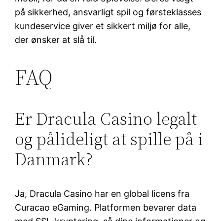
på sikkerhed, ansvarligt spil og førsteklasses
kundeservice giver et sikkert miljø for alle,
der ønsker at slå til.
FAQ
Er Dracula Casino legalt
og pålideligt at spille på i
Danmark?
Ja, Dracula Casino har en global licens fra
Curacao eGaming. Platformen bevarer data