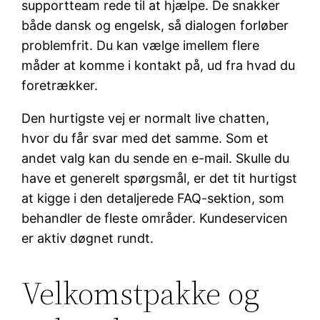
supportteam rede til at hjælpe. De snakker
både dansk og engelsk, så dialogen forløber
problemfrit. Du kan vælge imellem flere
måder at komme i kontakt på, ud fra hvad du
foretrækker.
Den hurtigste vej er normalt live chatten,
hvor du får svar med det samme. Som et
andet valg kan du sende en e-mail. Skulle du
have et generelt spørgsmål, er det tit hurtigst
at kigge i den detaljerede FAQ-sektion, som
behandler de fleste områder. Kundeservicen
er aktiv døgnet rundt.
Velkomstpakke og