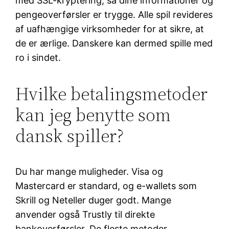
med SSL-kryptering, så dine informationer og
pengeoverførsler er trygge. Alle spil revideres
af uafhængige virksomheder for at sikre, at
de er ærlige. Danskere kan dermed spille med
ro i sindet.
Hvilke betalingsmetoder
kan jeg benytte som
dansk spiller?
Du har mange muligheder. Visa og
Mastercard er standard, og e-wallets som
Skrill og Neteller duger godt. Mange
anvender også Trustly til direkte
bankoverførsler. De fleste metoder