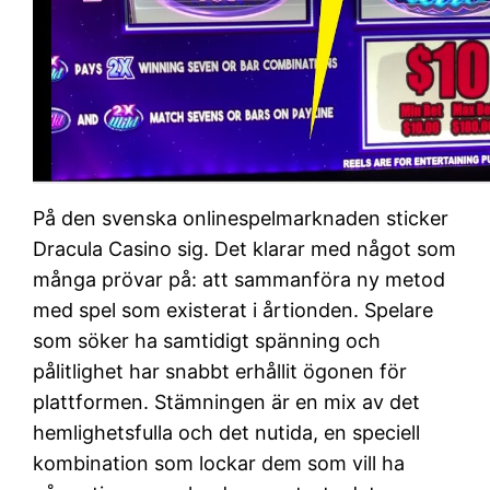
På den svenska onlinespelmarknaden sticker
Dracula Casino sig. Det klarar med något som
många prövar på: att sammanföra ny metod
med spel som existerat i årtionden. Spelare
som söker ha samtidigt spänning och
pålitlighet har snabbt erhållit ögonen för
plattformen. Stämningen är en mix av det
hemlighetsfulla och det nutida, en speciell
kombination som lockar dem som vill ha