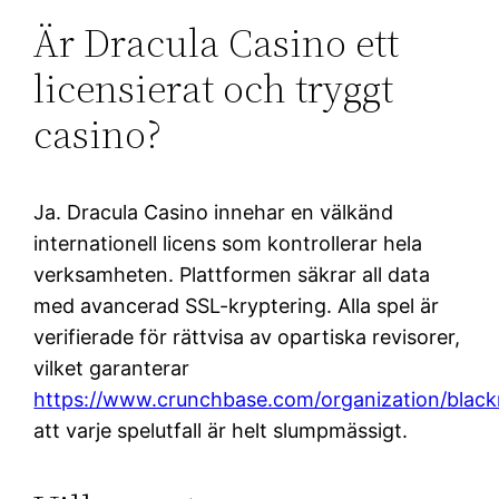
Är Dracula Casino ett
licensierat och tryggt
casino?
Ja. Dracula Casino innehar en välkänd
internationell licens som kontrollerar hela
verksamheten. Plattformen säkrar all data
med avancerad SSL-kryptering. Alla spel är
verifierade för rättvisa av opartiska revisorer,
vilket garanterar
https://www.crunchbase.com/organization/blackn
att varje spelutfall är helt slumpmässigt.