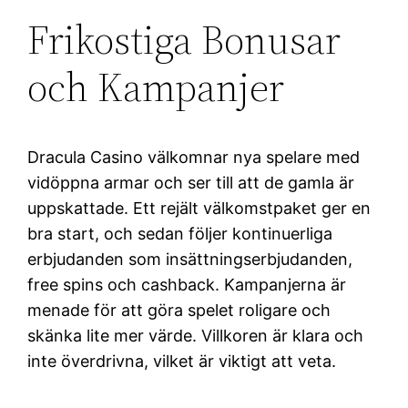
Frikostiga Bonusar
och Kampanjer
Dracula Casino välkomnar nya spelare med
vidöppna armar och ser till att de gamla är
uppskattade. Ett rejält välkomstpaket ger en
bra start, och sedan följer kontinuerliga
erbjudanden som insättningserbjudanden,
free spins och cashback. Kampanjerna är
menade för att göra spelet roligare och
skänka lite mer värde. Villkoren är klara och
inte överdrivna, vilket är viktigt att veta.