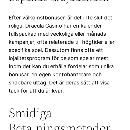
Efter välkomstbonusen är det inte slut det
roliga. Dracula Casino har en kalender
fullspäckad med veckoliga eller månads-
kampanjer, ofta relaterade till högtider eller
specifika spel. Dessutom finns ofta ett
lojalitetsprogram för de som spelar mest.
Inom det kan du erhålla fördelar som unika
bonusar, en egen kontohanterare och
snabbare uttag. Det är deras sätt att visa
tack för att du är kvar.
Smidiga
Betalningsmetoder