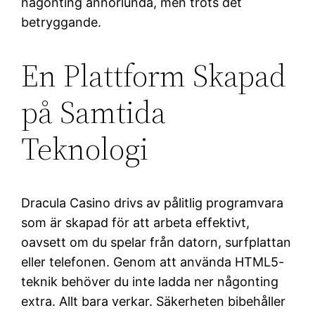
någonting annorlunda, men trots det
betryggande.
En Plattform Skapad
på Samtida
Teknologi
Dracula Casino drivs av pålitlig programvara
som är skapad för att arbeta effektivt,
oavsett om du spelar från datorn, surfplattan
eller telefonen. Genom att använda HTML5-
teknik behöver du inte ladda ner någonting
extra. Allt bara verkar. Säkerheten bibehåller