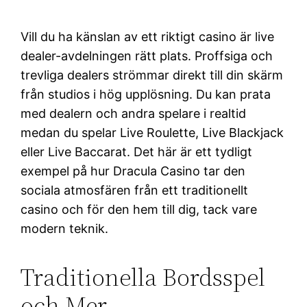
Vill du ha känslan av ett riktigt casino är live
dealer-avdelningen rätt plats. Proffsiga och
trevliga dealers strömmar direkt till din skärm
från studios i hög upplösning. Du kan prata
med dealern och andra spelare i realtid
medan du spelar Live Roulette, Live Blackjack
eller Live Baccarat. Det här är ett tydligt
exempel på hur Dracula Casino tar den
sociala atmosfären från ett traditionellt
casino och för den hem till dig, tack vare
modern teknik.
Traditionella Bordsspel
och Mer