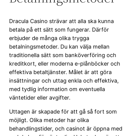
Dracula Casino strävar att alla ska kunna
betala på ett sätt som fungerar. Därför
erbjuder de många olika trygga
betalningsmetoder. Du kan välja mellan
traditionella sätt som banköverföring och
kreditkort, eller moderna e-plånböcker och
effektiva betaltjänster. Målet är att göra
insättningar och uttag enkla och effektiva,
med tydlig information om eventuella
väntetider eller avgifter.
Uttagen är skapade för att gå så fort som
möjligt. Olika metoder har olika
behandlingstider, och casinot är öppna med