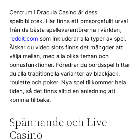
Centrum i Dracula Casino är dess
spelbibliotek. Här finns ett omsorgsfullt urval
från de bästa spelleverantörerna i världen,
reddit.com
som inkluderar alla typer av spel.
Älskar du video slots finns det mängder att
välja mellan, med alla olika teman och
bonusfunktioner. Föredrar du bordsspel hittar
du alla traditionella varianter av blackjack,
roulette och poker. Nya spel tillkommer hela
tiden, så det finns alltid en anledning att
komma tillbaka.
Spännande och Live
Casino