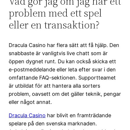
Vad gör jag om jag har ett
problem med ett spel
eller en transaktion?
Dracula Casino har flera sätt att få hjälp. Den
snabbaste är vanligtvis live chatt som är
öppen dygnet runt. Du kan också skicka ett
e-postmeddelande eller leta efter svar i den
omfattande FAQ-sektionen. Supportteamet
är utbildat för att hantera alla sorters
problem, oavsett om det gäller teknik, pengar
eller något annat.
Dracula Casino
har blivit en framträdande
spelare på den svenska marknaden.