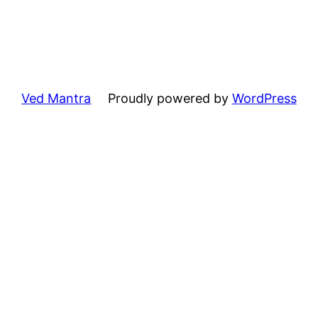
Ved Mantra
Proudly powered by
WordPress