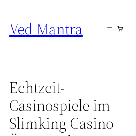
Ved Mantra
Echtzeit-
Casinospiele im
Slimking Casino