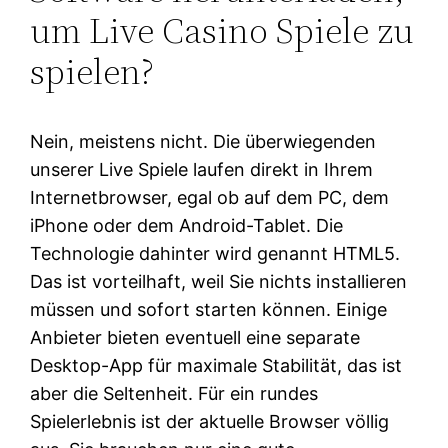
um Live Casino Spiele zu
spielen?
Nein, meistens nicht. Die überwiegenden
unserer Live Spiele laufen direkt in Ihrem
Internetbrowser, egal ob auf dem PC, dem
iPhone oder dem Android-Tablet. Die
Technologie dahinter wird genannt HTML5.
Das ist vorteilhaft, weil Sie nichts installieren
müssen und sofort starten können. Einige
Anbieter bieten eventuell eine separate
Desktop-App für maximale Stabilität, das ist
aber die Seltenheit. Für ein rundes
Spielerlebnis ist der aktuelle Browser völlig