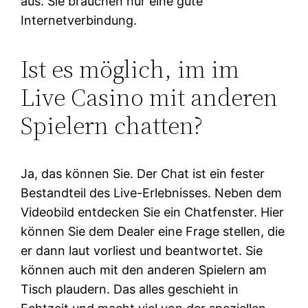
aus. Sie brauchen nur eine gute
Internetverbindung.
Ist es möglich, im im
Live Casino mit anderen
Spielern chatten?
Ja, das können Sie. Der Chat ist ein fester
Bestandteil des Live-Erlebnisses. Neben dem
Videobild entdecken Sie ein Chatfenster. Hier
können Sie dem Dealer eine Frage stellen, die
er dann laut vorliest und beantwortet. Sie
können auch mit den anderen Spielern am
Tisch plaudern. Das alles geschieht in