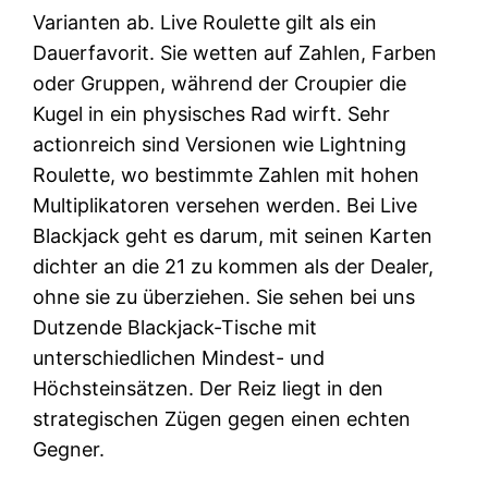
Varianten ab. Live Roulette gilt als ein
Dauerfavorit. Sie wetten auf Zahlen, Farben
oder Gruppen, während der Croupier die
Kugel in ein physisches Rad wirft. Sehr
actionreich sind Versionen wie Lightning
Roulette, wo bestimmte Zahlen mit hohen
Multiplikatoren versehen werden. Bei Live
Blackjack geht es darum, mit seinen Karten
dichter an die 21 zu kommen als der Dealer,
ohne sie zu überziehen. Sie sehen bei uns
Dutzende Blackjack-Tische mit
unterschiedlichen Mindest- und
Höchsteinsätzen. Der Reiz liegt in den
strategischen Zügen gegen einen echten
Gegner.