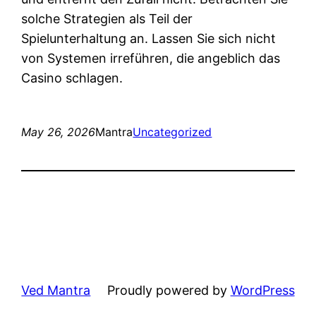
solche Strategien als Teil der
Spielunterhaltung an. Lassen Sie sich nicht
von Systemen irreführen, die angeblich das
Casino schlagen.
May 26, 2026
Mantra
Uncategorized
Ved Mantra
Proudly powered by
WordPress