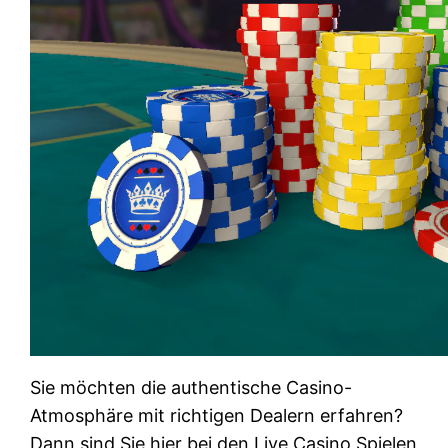
Sie möchten die authentische Casino-
Atmosphäre mit richtigen Dealern erfahren?
Dann sind Sie hier bei den Live Casino Spielen