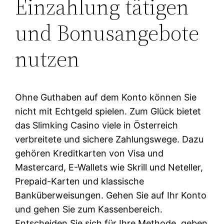
Einzahlung tätigen
und Bonusangebote
nutzen
Ohne Guthaben auf dem Konto können Sie
nicht mit Echtgeld spielen. Zum Glück bietet
das Slimking Casino viele in Österreich
verbreitete und sichere Zahlungswege. Dazu
gehören Kreditkarten von Visa und
Mastercard, E-Wallets wie Skrill und Neteller,
Prepaid-Karten und klassische
Banküberweisungen. Gehen Sie auf Ihr Konto
und gehen Sie zum Kassenbereich.
Entscheiden Sie sich für Ihre Methode, geben