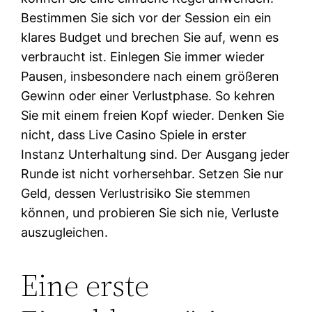
Bestimmen Sie sich vor der Session ein ein
klares Budget und brechen Sie auf, wenn es
verbraucht ist. Einlegen Sie immer wieder
Pausen, insbesondere nach einem größeren
Gewinn oder einer Verlustphase. So kehren
Sie mit einem freien Kopf wieder. Denken Sie
nicht, dass Live Casino Spiele in erster
Instanz Unterhaltung sind. Der Ausgang jeder
Runde ist nicht vorhersehbar. Setzen Sie nur
Geld, dessen Verlustrisiko Sie stemmen
können, und probieren Sie sich nie, Verluste
auszugleichen.
Eine erste