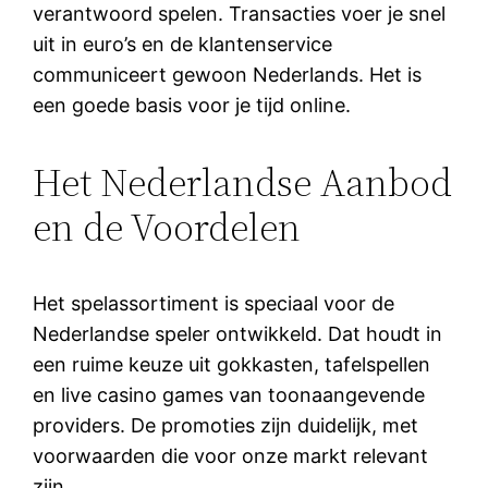
verantwoord spelen. Transacties voer je snel
uit in euro’s en de klantenservice
communiceert gewoon Nederlands. Het is
een goede basis voor je tijd online.
Het Nederlandse Aanbod
en de Voordelen
Het spelassortiment is speciaal voor de
Nederlandse speler ontwikkeld. Dat houdt in
een ruime keuze uit gokkasten, tafelspellen
en live casino games van toonaangevende
providers. De promoties zijn duidelijk, met
voorwaarden die voor onze markt relevant
zijn.