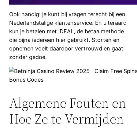
Ook handig: je kunt bij vragen terecht bij een
Nederlandstalige klantenservice. En uiteraard
kun je betalen met iDEAL, de betaalmethode
die bijna iedereen hier gebruikt. Storten en
opnemen voelt daardoor vertrouwd en gaat
zonder gedoe.
Algemene Fouten en
Hoe Ze te Vermijden