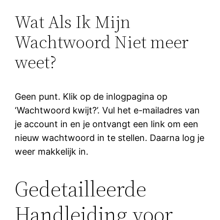
Wat Als Ik Mijn
Wachtwoord Niet meer
weet?
Geen punt. Klik op de inlogpagina op
‘Wachtwoord kwijt?’. Vul het e-mailadres van
je account in en je ontvangt een link om een
nieuw wachtwoord in te stellen. Daarna log je
weer makkelijk in.
Gedetailleerde
Handleiding voor