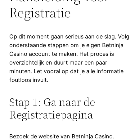
Registratie
Op dit moment gaan serieus aan de slag. Volg
onderstaande stappen om je eigen Betninja
Casino account te maken. Het proces is
overzichtelijk en duurt maar een paar
minuten. Let vooral op dat je alle informatie
foutloos invult.
Stap 1: Ga naar de
Registratiepagina
Bezoek de website van Betninja Casino.