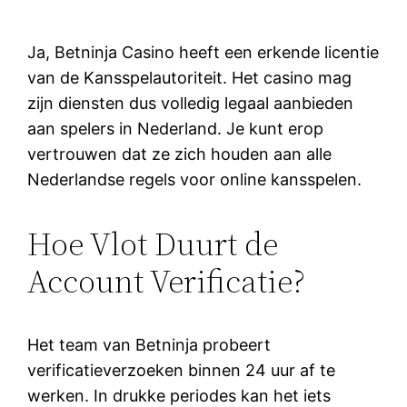
Ja, Betninja Casino heeft een erkende licentie
van de Kansspelautoriteit. Het casino mag
zijn diensten dus volledig legaal aanbieden
aan spelers in Nederland. Je kunt erop
vertrouwen dat ze zich houden aan alle
Nederlandse regels voor online kansspelen.
Hoe Vlot Duurt de
Account Verificatie?
Het team van Betninja probeert
verificatieverzoeken binnen 24 uur af te
werken. In drukke periodes kan het iets