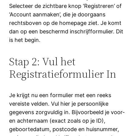
Selecteer de zichtbare knop ‘Registreren’ of
‘Account aanmaken’, die je doorgaans
rechtsboven op de homepage ziet. Je komt
dan op een beschermd inschrijfformulier. Dit
is het begin.
Stap 2: Vul het
Registratieformulier In
Je krijgt nu een formulier met een reeks
vereiste velden. Vul hier je persoonlijke
gegevens zorgvuldig in. Bijvoorbeeld je voor-
en achternaam (exact zoals op je ID),
geboortedatum, postcode en huisnummer,