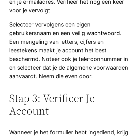
en je e-mailadres. Verifieer het nog een keer
voor je vervolgt.
Selecteer vervolgens een eigen
gebruikersnaam en een veilig wachtwoord.
Een mengeling van letters, cijfers en
leestekens maakt je account het best
beschermd. Noteer ook je telefoonnummer in
en selecteer dat je de algemene voorwaarden
aanvaardt. Neem die even door.
Stap 3: Verifieer Je
Account
Wanneer je het formulier hebt ingediend, krijg