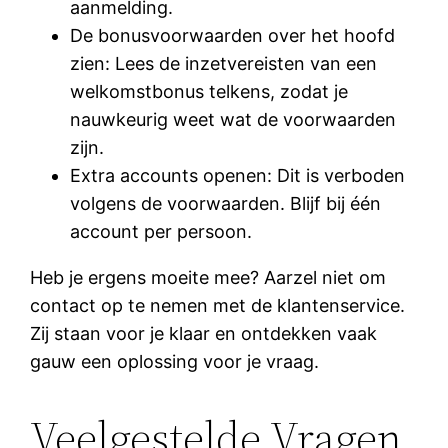
aanmelding.
De bonusvoorwaarden over het hoofd
zien: Lees de inzetvereisten van een
welkomstbonus telkens, zodat je
nauwkeurig weet wat de voorwaarden
zijn.
Extra accounts openen: Dit is verboden
volgens de voorwaarden. Blijf bij één
account per persoon.
Heb je ergens moeite mee? Aarzel niet om
contact op te nemen met de klantenservice.
Zij staan voor je klaar en ontdekken vaak
gauw een oplossing voor je vraag.
Veelgestelde Vragen