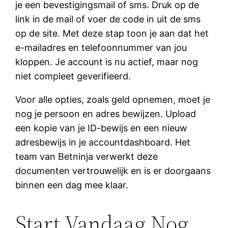
je een bevestigingsmail of sms. Druk op de
link in de mail of voer de code in uit de sms
op de site. Met deze stap toon je aan dat het
e-mailadres en telefoonnummer van jou
kloppen. Je account is nu actief, maar nog
niet compleet geverifieerd.
Voor alle opties, zoals geld opnemen, moet je
nog je persoon en adres bewijzen. Upload
een kopie van je ID-bewijs en een nieuw
adresbewijs in je accountdashboard. Het
team van Betninja verwerkt deze
documenten vertrouwelijk en is er doorgaans
binnen een dag mee klaar.
Start Vandaag Nog