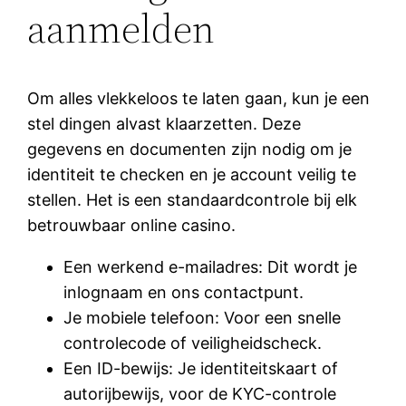
aanmelden
Om alles vlekkeloos te laten gaan, kun je een
stel dingen alvast klaarzetten. Deze
gegevens en documenten zijn nodig om je
identiteit te checken en je account veilig te
stellen. Het is een standaardcontrole bij elk
betrouwbaar online casino.
Een werkend e-mailadres: Dit wordt je
inlognaam en ons contactpunt.
Je mobiele telefoon: Voor een snelle
controlecode of veiligheidscheck.
Een ID-bewijs: Je identiteitskaart of
autorijbewijs, voor de KYC-controle