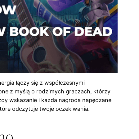
energia łączy się z współczesnymi
zone z myślą o rodzimych graczach, którzy
każdy wskazanie i każda nagroda napędzane
które odczytuje twoje oczekiwania.
no