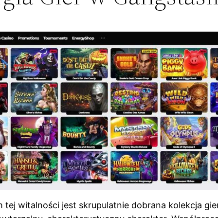
 tej witalności jest skrupulatnie dobrana kolekcja gi