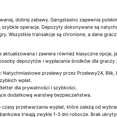
erwanej, dobrej zabawy. Gangstasino zapewnia pols
 szybkie operacje. Depozyty dokonywane są natychm
. Wszystkie transakcje są chronione, a dane graczy 
 aktualizowana i zawiera również klasyczne opcje, j
 sposoby depozytów i wypłacania środków dla graczy z
:
Natychmiastowe przelewy przez Przelewy24, Blik, 
szybkich wpłat.
hBetter dla prywatności i szybkości.
ujące dodatkową warstwę bezpieczeństwa.
zasy przetwarzania wypłat, które zależą od wybrane
 bankowe trwają zwykle 1-3 dni robocze. Brak ukryty