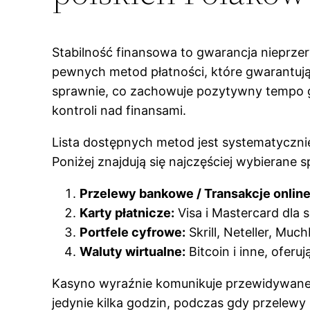
Stabilność finansowa to gwarancja nieprz
pewnych metod płatności, które gwarantują
sprawnie, co zachowuje pozytywny tempo gry
kontroli nad finansami.
Lista dostępnych metod jest systematycznie
Poniżej znajdują się najczęściej wybierane
Przelewy bankowe / Transakcje online
Karty płatnicze:
Visa i Mastercard dla 
Portfele cyfrowe:
Skrill, Neteller, Muc
Waluty wirtualne:
Bitcoin i inne, ofer
Kasyno wyraźnie komunikuje przewidywane c
jedynie kilka godzin, podczas gdy przelewy