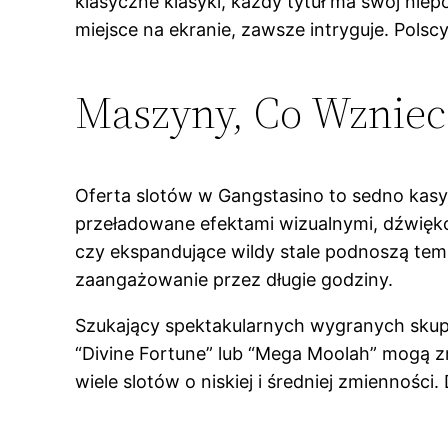
klasyczne klasyki, każdy tytuł ma swój nie
miejsce na ekranie, zawsze intryguje. Pols
Maszyny, Co Wzniec
Oferta slotów w Gangstasino to sedno kasyn
przeładowane efektami wizualnymi, dźwię
czy ekspandujące wildy stale podnoszą tem
zaangażowanie przez długie godziny.
Szukający spektakularnych wygranych skupią
“Divine Fortune” lub “Mega Moolah” mogą z
wiele slotów o niskiej i średniej zmienności