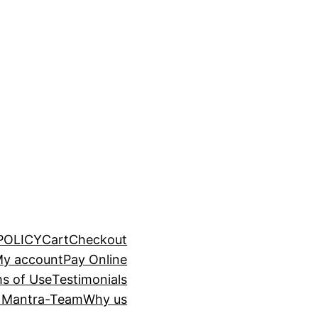
POLICY
Cart
Checkout
y account
Pay Online
s of Use
Testimonials
 Mantra-Team
Why us