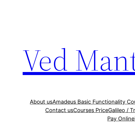
Ved Man
About us
Amadeus Basic Functionality Co
Contact us
Courses Price
Galileo / 
Pay Online