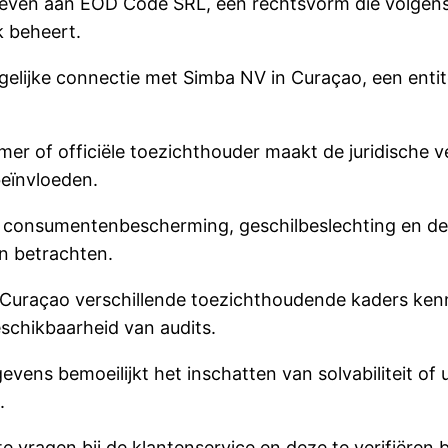
ven aan EOD Code SRL, een rechtsvorm die volgens 
k beheert.
ijke connectie met Simba NV in Curaçao, een entiteit
er of officiële toezichthouder maakt de juridische ve
beïnvloeden.
r consumentenbescherming, geschilbeslechting en de 
n betrachten.
 Curaçao verschillende toezichthoudende kaders ken
schikbaarheid van audits.
vens bemoeilijkt het inschatten van solvabiliteit of 
.
te vragen bij de klantenservice en deze te verifiëren