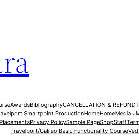
tra
urse
Awards
Bibliography
CANCELLATION & REFUND 
Travelport Smartpoint Production
Home
Home
Media
M
Placements
Privacy Policy
Sample Page
Shop
Staff
Term
Travelport/Galileo Basic Functionality Course
Ved