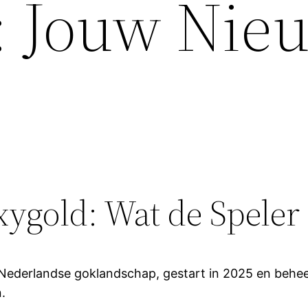
: Jouw Nie
oxygold: Wat de Spele
et Nederlandse goklandschap, gestart in 2025 en beh
.