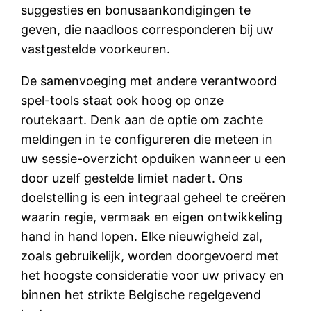
suggesties en bonusaankondigingen te
geven, die naadloos corresponderen bij uw
vastgestelde voorkeuren.
De samenvoeging met andere verantwoord
spel-tools staat ook hoog op onze
routekaart. Denk aan de optie om zachte
meldingen in te configureren die meteen in
uw sessie-overzicht opduiken wanneer u een
door uzelf gestelde limiet nadert. Ons
doelstelling is een integraal geheel te creëren
waarin regie, vermaak en eigen ontwikkeling
hand in hand lopen. Elke nieuwigheid zal,
zoals gebruikelijk, worden doorgevoerd met
het hoogste consideratie voor uw privacy en
binnen het strikte Belgische regelgevend