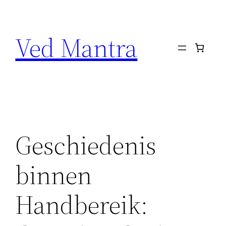
Ved Mantra
Geschiedenis
binnen
Handbereik: