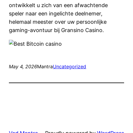
ontwikkelt u zich van een afwachtende
speler naar een ingelichte deelnemer,
helemaal meester over uw persoonlijke
gaming-avontuur bij Gransino Casino.
May 4, 2026
Mantra
Uncategorized