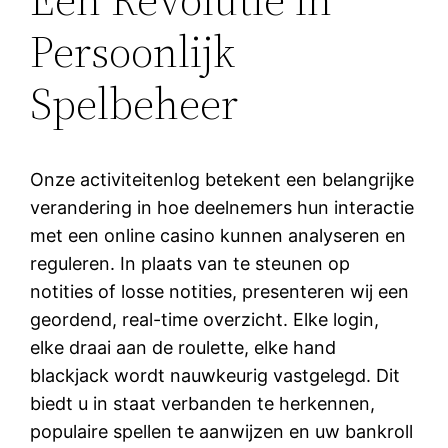
Persoonlijk
Spelbeheer
Onze activiteitenlog betekent een belangrijke
verandering in hoe deelnemers hun interactie
met een online casino kunnen analyseren en
reguleren. In plaats van te steunen op
notities of losse notities, presenteren wij een
geordend, real-time overzicht. Elke login,
elke draai aan de roulette, elke hand
blackjack wordt nauwkeurig vastgelegd. Dit
biedt u in staat verbanden te herkennen,
populaire spellen te aanwijzen en uw bankroll