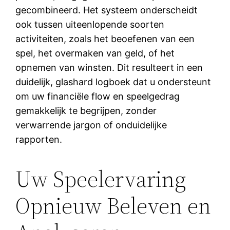
gecombineerd. Het systeem onderscheidt
ook tussen uiteenlopende soorten
activiteiten, zoals het beoefenen van een
spel, het overmaken van geld, of het
opnemen van winsten. Dit resulteert in een
duidelijk, glashard logboek dat u ondersteunt
om uw financiële flow en speelgedrag
gemakkelijk te begrijpen, zonder
verwarrende jargon of onduidelijke
rapporten.
Uw Speelervaring
Opnieuw Beleven en