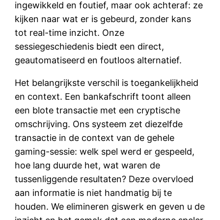
ingewikkeld en foutief, maar ook achteraf: ze
kijken naar wat er is gebeurd, zonder kans
tot real-time inzicht. Onze
sessiegeschiedenis biedt een direct,
geautomatiseerd en foutloos alternatief.
Het belangrijkste verschil is toegankelijkheid
en context. Een bankafschrift toont alleen
een blote transactie met een cryptische
omschrijving. Ons systeem zet diezelfde
transactie in de context van de gehele
gaming-sessie: welk spel werd er gespeeld,
hoe lang duurde het, wat waren de
tussenliggende resultaten? Deze overvloed
aan informatie is niet handmatig bij te
houden. We elimineren giswerk en geven u de