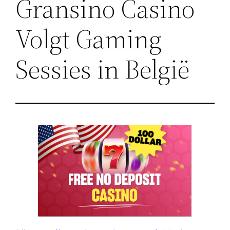
Gransino Casino
Volgt Gaming
Sessies in België