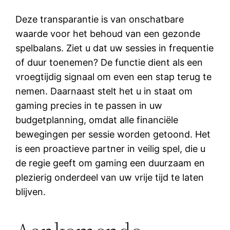
Deze transparantie is van onschatbare
waarde voor het behoud van een gezonde
spelbalans. Ziet u dat uw sessies in frequentie
of duur toenemen? De functie dient als een
vroegtijdig signaal om even een stap terug te
nemen. Daarnaast stelt het u in staat om
gaming precies in te passen in uw
budgetplanning, omdat alle financiële
bewegingen per sessie worden getoond. Het
is een proactieve partner in veilig spel, die u
de regie geeft om gaming een duurzaam en
plezierig onderdeel van uw vrije tijd te laten
blijven.