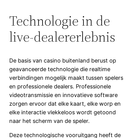
Technologie in de
live-dealererlebnis
De basis van casino buitenland berust op
geavanceerde technologie die realtime
verbindingen mogelijk maakt tussen spelers
en professionele dealers. Professionele
videotransmissie en innovatieve software
zorgen ervoor dat elke kaart, elke worp en
elke interactie vlekkeloos wordt getoond
naar het scherm van de speler.
Deze technologische vooruitgang heeft de