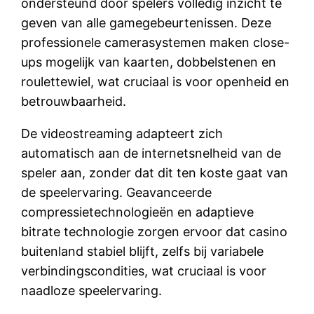
ondersteund door spelers volledig inzicht te
geven van alle gamegebeurtenissen. Deze
professionele camerasystemen maken close-
ups mogelijk van kaarten, dobbelstenen en
roulettewiel, wat cruciaal is voor openheid en
betrouwbaarheid.
De videostreaming adapteert zich
automatisch aan de internetsnelheid van de
speler aan, zonder dat dit ten koste gaat van
de speelervaring. Geavanceerde
compressietechnologieën en adaptieve
bitrate technologie zorgen ervoor dat casino
buitenland stabiel blijft, zelfs bij variabele
verbindingscondities, wat cruciaal is voor
naadloze speelervaring.