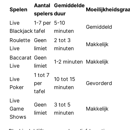
Aantal
Gemiddelde
Spelen
Moeilijkheidsgra
spelers
duur
Live
1-7 per
5-10
Gemiddeld
Blackjack
tafel
minuten
Roulette
Geen
2 tot 3
Makkelijk
Live
limiet
minuten
Baccarat
Geen
1-2 minuten
Makkelijk
Live
limiet
1 tot 7
Live
10 tot 15
per
Gevorderd
Poker
minuten
tafel
Live
Geen
3 tot 5
Game
Makkelijk
limiet
minuten
Shows