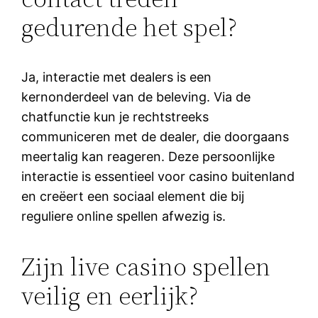
gedurende het spel?
Ja, interactie met dealers is een
kernonderdeel van de beleving. Via de
chatfunctie kun je rechtstreeks
communiceren met de dealer, die doorgaans
meertalig kan reageren. Deze persoonlijke
interactie is essentieel voor casino buitenland
en creëert een sociaal element die bij
reguliere online spellen afwezig is.
Zijn live casino spellen
veilig en eerlijk?