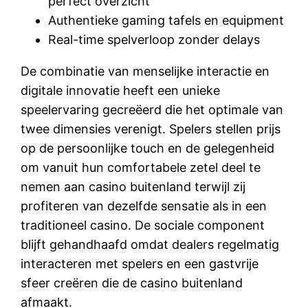
perfect overzicht
Authentieke gaming tafels en equipment
Real-time spelverloop zonder delays
De combinatie van menselijke interactie en
digitale innovatie heeft een unieke
speelervaring gecreëerd die het optimale van
twee dimensies verenigt. Spelers stellen prijs
op de persoonlijke touch en de gelegenheid
om vanuit hun comfortabele zetel deel te
nemen aan casino buitenland terwijl zij
profiteren van dezelfde sensatie als in een
traditioneel casino. De sociale component
blijft gehandhaafd omdat dealers regelmatig
interacteren met spelers en een gastvrije
sfeer creëren die de casino buitenland
afmaakt.