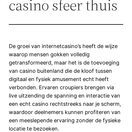
casino sfeer thuis
De groei van internetcasino’s heeft de wijze
waarop mensen gokken volledig
getransformeerd, maar het is de toevoeging
van casino buitenland die de kloof tussen
digitaal en fysiek amusement echt heeft
verbonden. Ervaren croupiers brengen via
live uitzending de spanning en interactie van
een echt casino rechtstreeks naar je scherm,
waardoor deelnemers kunnen profiteren van
een meeslepende ervaring zonder de fysieke
locatie te bezoeken.