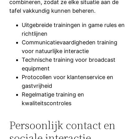
combineren, zodat ze elke situatie aan de
tafel vakkundig kunnen beheren.
Uitgebreide trainingen in game rules en
richtlijnen
Communicatievaardigheden training
voor natuurlijke interactie
Technische training voor broadcast
equipment
Protocollen voor klantenservice en
gastvrijheid
Regelmatige training en
kwaliteitscontroles
Persoonlijk contact en
sociale interactie