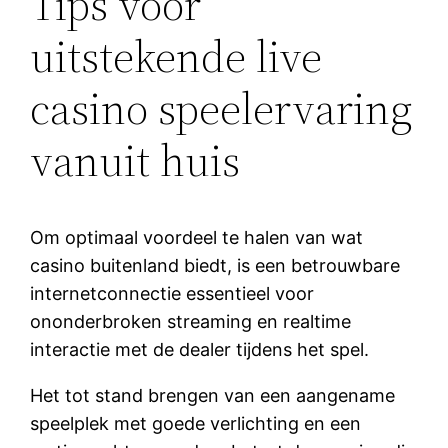
Tips voor
uitstekende live
casino speelervaring
vanuit huis
Om optimaal voordeel te halen van wat
casino buitenland biedt, is een betrouwbare
internetconnectie essentieel voor
ononderbroken streaming en realtime
interactie met de dealer tijdens het spel.
Het tot stand brengen van een aangename
speelplek met goede verlichting en een