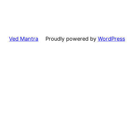
Ved Mantra
Proudly powered by
WordPress