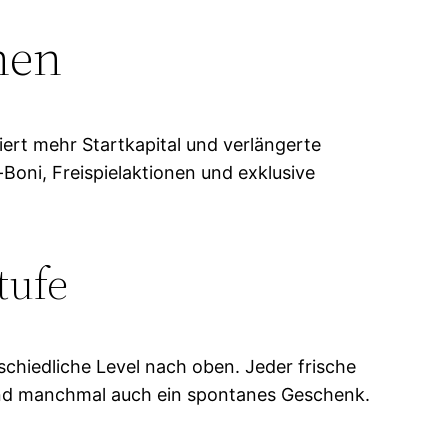
nen
ert mehr Startkapital und verlängerte
oni, Freispielaktionen und exklusive
tufe
schiedliche Level nach oben. Jeder frische
und manchmal auch ein spontanes Geschenk.