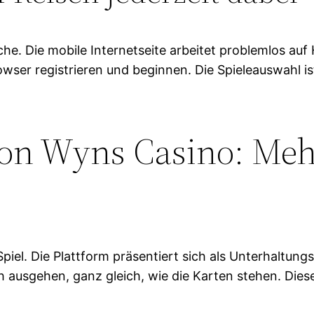
sche. Die mobile Internetseite arbeitet problemlos a
owser registrieren und beginnen. Die Spieleauswahl i
von Wyns Casino: Meh
piel. Die Plattform präsentiert sich als Unterhaltun
h ausgehen, ganz gleich, wie die Karten stehen. Dies