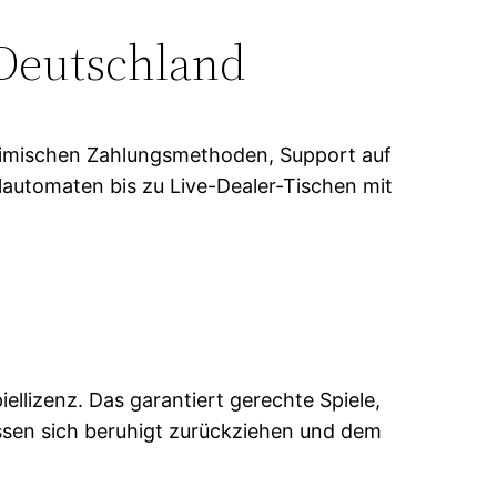
 Deutschland
eimischen Zahlungsmethoden, Support auf
elautomaten bis zu Live-Dealer-Tischen mit
llizenz. Das garantiert gerechte Spiele,
lassen sich beruhigt zurückziehen und dem