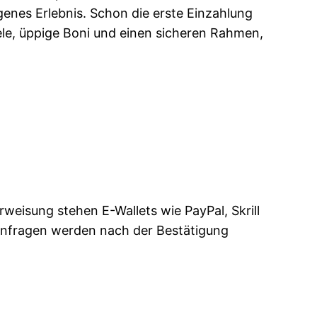
genes Erlebnis. Schon die erste Einzahlung
piele, üppige Boni und einen sicheren Rahmen,
weisung stehen E-Wallets wie PayPal, Skrill
sanfragen werden nach der Bestätigung