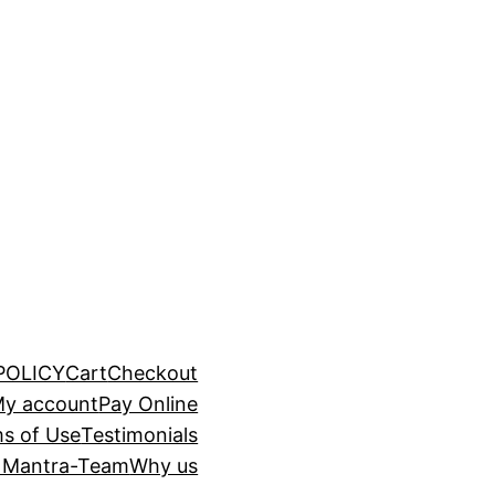
POLICY
Cart
Checkout
y account
Pay Online
s of Use
Testimonials
 Mantra-Team
Why us