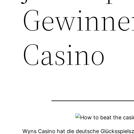
Gewinner
Casino
Wyns Casino hat die deutsche Glücksspielsz