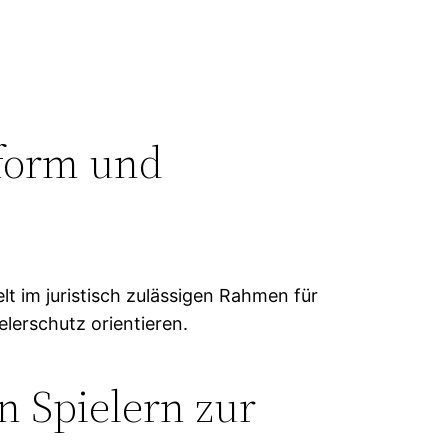
nform und
lt im juristisch zulässigen Rahmen für
elerschutz orientieren.
 Spielern zur