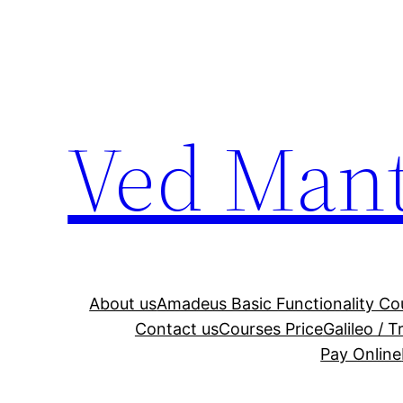
Ved Man
About us
Amadeus Basic Functionality Co
Contact us
Courses Price
Galileo / 
Pay Online