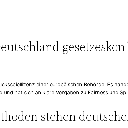
 Deutschland gesetzesko
ücksspiellizenz einer europäischen Behörde. Es hande
d und hat sich an klare Vorgaben zu Fairness und Spi
hoden stehen deutschen