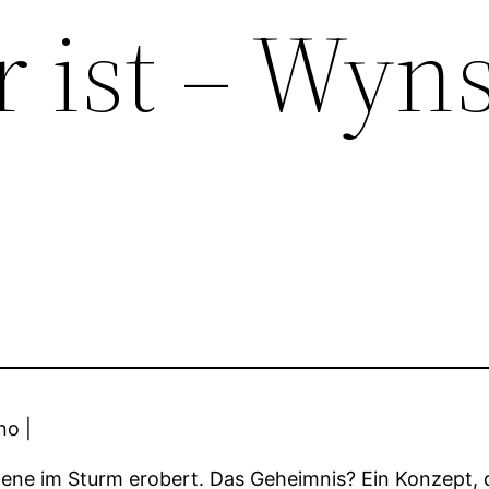
 ist – Wyn
ene im Sturm erobert. Das Geheimnis? Ein Konzept, da