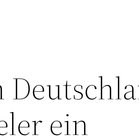
n Deutschl
eler ein