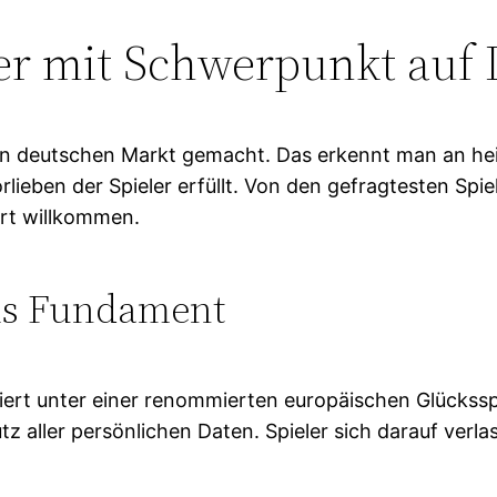
ler mit Schwerpunkt auf
en deutschen Markt gemacht. Das erkennt man an h
lieben der Spieler erfüllt. Von den gefragtesten Spi
ort willkommen.
ls Fundament
ert unter einer renommierten europäischen Glücksspie
tz aller persönlichen Daten. Spieler sich darauf ver