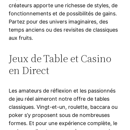
créateurs apporte une richesse de styles, de
fonctionnements et de possibilités de gains.
Partez pour des univers imaginaires, des
temps anciens ou des revisites de classiques
aux fruits.
Jeux de Table et Casino
en Direct
Les amateurs de réflexion et les passionnés
de jeu réel aimeront notre offre de tables
classiques. Vingt-et-un, roulette, baccara ou
poker s’y proposent sous de nombreuses
formes. Et pour une expérience complète, le