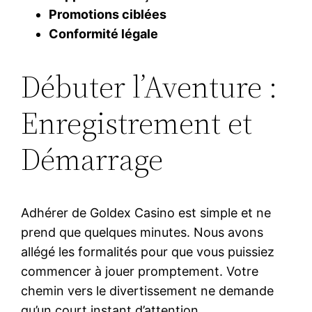
Promotions ciblées
Conformité légale
Débuter l’Aventure :
Enregistrement et
Démarrage
Adhérer de Goldex Casino est simple et ne
prend que quelques minutes. Nous avons
allégé les formalités pour que vous puissiez
commencer à jouer promptement. Votre
chemin vers le divertissement ne demande
qu’un court instant d’attention.