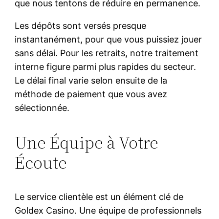
que nous tentons de réduire en permanence.
Les dépôts sont versés presque
instantanément, pour que vous puissiez jouer
sans délai. Pour les retraits, notre traitement
interne figure parmi plus rapides du secteur.
Le délai final varie selon ensuite de la
méthode de paiement que vous avez
sélectionnée.
Une Équipe à Votre
Écoute
Le service clientèle est un élément clé de
Goldex Casino. Une équipe de professionnels