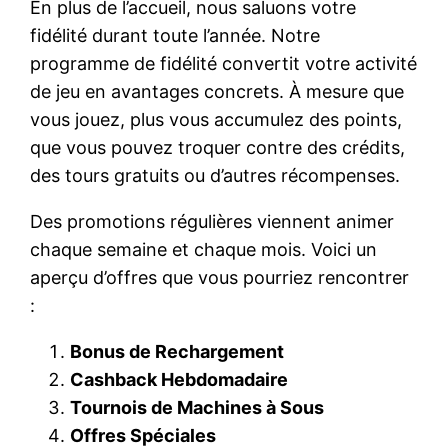
En plus de l’accueil, nous saluons votre
fidélité durant toute l’année. Notre
programme de fidélité convertit votre activité
de jeu en avantages concrets. À mesure que
vous jouez, plus vous accumulez des points,
que vous pouvez troquer contre des crédits,
des tours gratuits ou d’autres récompenses.
Des promotions régulières viennent animer
chaque semaine et chaque mois. Voici un
aperçu d’offres que vous pourriez rencontrer
:
Bonus de Rechargement
Cashback Hebdomadaire
Tournois de Machines à Sous
Offres Spéciales