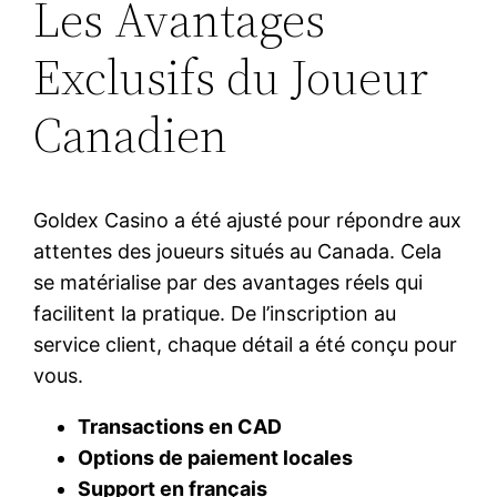
Les Avantages
Exclusifs du Joueur
Canadien
Goldex Casino a été ajusté pour répondre aux
attentes des joueurs situés au Canada. Cela
se matérialise par des avantages réels qui
facilitent la pratique. De l’inscription au
service client, chaque détail a été conçu pour
vous.
Transactions en CAD
Options de paiement locales
Support en français