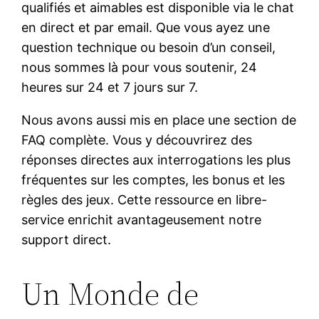
qualifiés et aimables est disponible via le chat
en direct et par email. Que vous ayez une
question technique ou besoin d’un conseil,
nous sommes là pour vous soutenir, 24
heures sur 24 et 7 jours sur 7.
Nous avons aussi mis en place une section de
FAQ complète. Vous y découvrirez des
réponses directes aux interrogations les plus
fréquentes sur les comptes, les bonus et les
règles des jeux. Cette ressource en libre-
service enrichit avantageusement notre
support direct.
Un Monde de