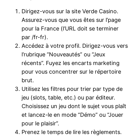
Dirigez-vous sur la site Verde Casino.
Assurez-vous que vous êtes sur l’page
pour la France (l’URL doit se terminer
par /fr-fr).
Accédez à votre profil. Dirigez-vous vers
l’rubrique “Nouveautés” ou “Jeux
récents”. Fuyez les encarts marketing
pour vous concentrer sur le répertoire
brut.
Utilisez les filtres pour trier par type de
jeu (slots, table, etc.) ou par éditeur.
Choisissez un jeu dont le sujet vous plaît
et lancez-le en mode “Démo” ou “Jouer
pour le plaisir”.
Prenez le temps de lire les règlements.