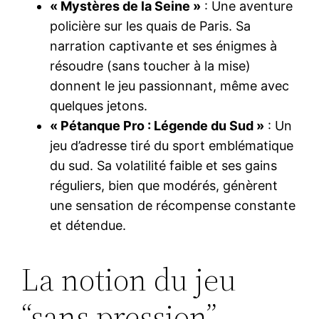
« Mystères de la Seine »
: Une aventure
policière sur les quais de Paris. Sa
narration captivante et ses énigmes à
résoudre (sans toucher à la mise)
donnent le jeu passionnant, même avec
quelques jetons.
« Pétanque Pro : Légende du Sud »
: Un
jeu d’adresse tiré du sport emblématique
du sud. Sa volatilité faible et ses gains
réguliers, bien que modérés, génèrent
une sensation de récompense constante
et détendue.
La notion du jeu
“sans pression”