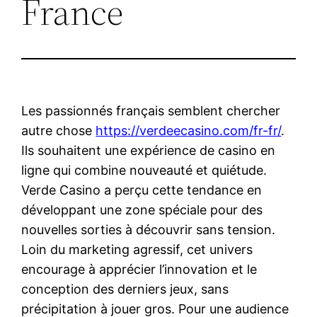
France
Les passionnés français semblent chercher
autre chose
https://verdeecasino.com/fr-fr/
.
Ils souhaitent une expérience de casino en
ligne qui combine nouveauté et quiétude.
Verde Casino a perçu cette tendance en
développant une zone spéciale pour des
nouvelles sorties à découvrir sans tension.
Loin du marketing agressif, cet univers
encourage à apprécier l’innovation et le
conception des derniers jeux, sans
précipitation à jouer gros. Pour une audience