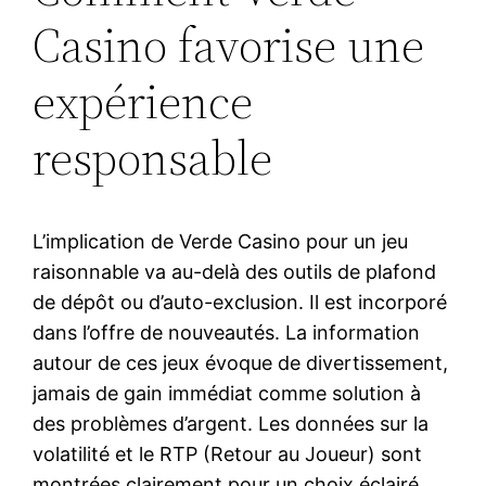
Casino favorise une
expérience
responsable
L’implication de Verde Casino pour un jeu
raisonnable va au-delà des outils de plafond
de dépôt ou d’auto-exclusion. Il est incorporé
dans l’offre de nouveautés. La information
autour de ces jeux évoque de divertissement,
jamais de gain immédiat comme solution à
des problèmes d’argent. Les données sur la
volatilité et le RTP (Retour au Joueur) sont
montrées clairement pour un choix éclairé.