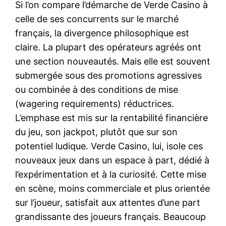
Si l’on compare l’démarche de Verde Casino à
celle de ses concurrents sur le marché
français, la divergence philosophique est
claire. La plupart des opérateurs agréés ont
une section nouveautés. Mais elle est souvent
submergée sous des promotions agressives
ou combinée à des conditions de mise
(wagering requirements) réductrices.
L’emphase est mis sur la rentabilité financière
du jeu, son jackpot, plutôt que sur son
potentiel ludique. Verde Casino, lui, isole ces
nouveaux jeux dans un espace à part, dédié à
l’expérimentation et à la curiosité. Cette mise
en scène, moins commerciale et plus orientée
sur l’joueur, satisfait aux attentes d’une part
grandissante des joueurs français. Beaucoup