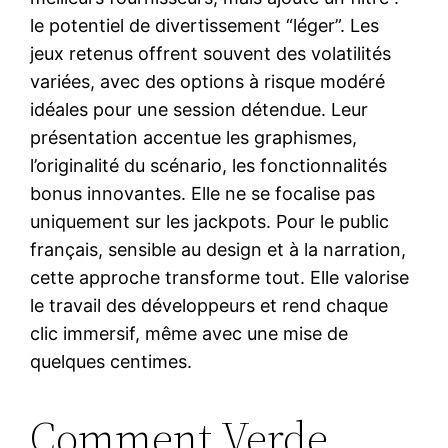
le potentiel de divertissement “léger”. Les
jeux retenus offrent souvent des volatilités
variées, avec des options à risque modéré
idéales pour une session détendue. Leur
présentation accentue les graphismes,
l’originalité du scénario, les fonctionnalités
bonus innovantes. Elle ne se focalise pas
uniquement sur les jackpots. Pour le public
français, sensible au design et à la narration,
cette approche transforme tout. Elle valorise
le travail des développeurs et rend chaque
clic immersif, même avec une mise de
quelques centimes.
Comment Verde