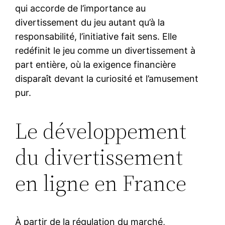
qui accorde de l’importance au
divertissement du jeu autant qu’à la
responsabilité, l’initiative fait sens. Elle
redéfinit le jeu comme un divertissement à
part entière, où la exigence financière
disparaît devant la curiosité et l’amusement
pur.
Le développement
du divertissement
en ligne en France
À partir de la régulation du marché,