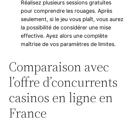
Réalisez plusieurs sessions gratuites
pour comprendre les rouages. Après
seulement, si le jeu vous plaît, vous aurez
la possibilité de considérer une mise
effective. Ayez alors une complète
maîtrise de vos paramètres de limites.
Comparaison avec
l’offre d’concurrents
casinos en ligne en
France