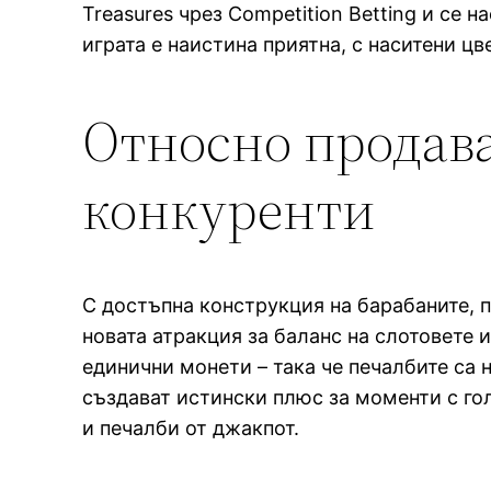
Treasures чрез Competition Betting и се 
играта е наистина приятна, с наситени ц
Относно продава
конкуренти
С достъпна конструкция на барабаните, п
новата атракция за баланс на слотовете 
единични монети – така че печалбите са 
създават истински плюс за моменти с го
и печалби от джакпот.