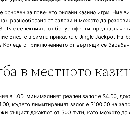
% е основен за повечето онлайн казино игри. Ние 
а), разнообразие от залози и можете да резервир
Slots е селекцията от бонус оферти, предназначен
ие Влезте в зимна приказка с Jingle Jackpot Harb
на Коледа с приключението от въртящи се барабан
лба в местното кази
ия е 1.00, минималният реален залог е $4.00, до
1.00, където лимитираният залог е $100.00 на зал
важи същият джакпот от 500 пъти, като можете да