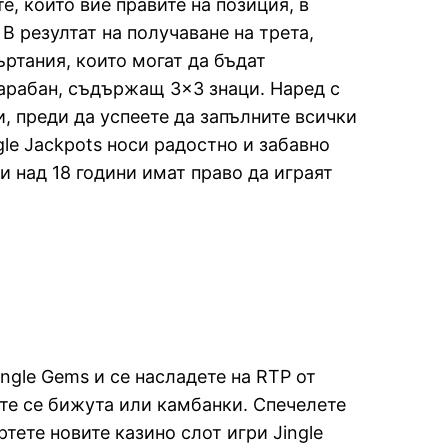
е, които вие правите на позиция, в
В резултат на получаване на трета,
ъртания, които могат да бъдат
барабан, съдържащ 3×3 знаци. Наред с
, преди да успеете да запълните всички
gle Jackpots носи радостно и забавно
 над 18 години имат право да играят
ngle Gems и се насладете на RTP от
те се бижута или камбанки. Спечелете
ртете новите казино слот игри Jingle