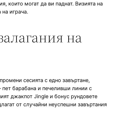
я, които могат да ви паднат. Визията на
 на играча.
залагания на
промени сесията с едно завъртане,
– пет барабана и печеливши линии с
ият джакпот Jingle и бонус рундовете
длагат от случайни неуспешни завъртания