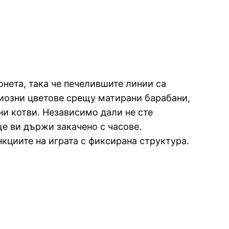
онета, така че печелившите линии са
циозни цветове срещу матирани барабани,
ни котви. Независимо дали не сте
ще ви държи закачено с часове.
кциите на играта с фиксирана структура.