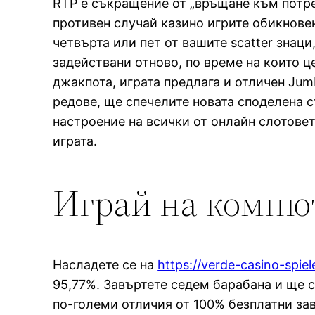
RTP е съкращение от „връщане към потреб
противен случай казино игрите обикновен
четвърта или пет от вашите scatter знаци
задействани отново, по време на които ц
джакпота, играта предлага и отличен Jum
редове, ще спечелите новата споделена с
настроение на всички от онлайн слотовет
играта.
Играй на компю
Насладете се на
https://verde-casino-spi
95,77%. Завъртете седем барабана и ще 
по-големи отличия от 100% безплатни завъ