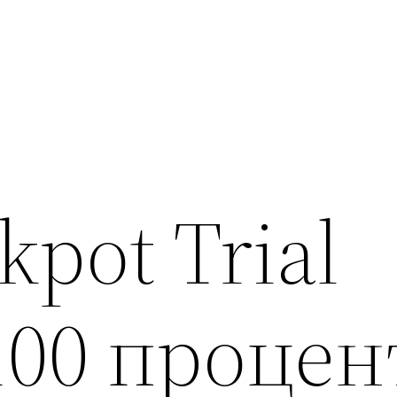
ckpot Trial
100 процен