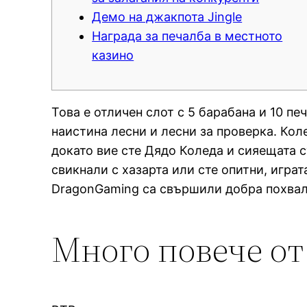
Демо на джакпота Jingle
Награда за печалба в местното
казино
Това е отличен слот с 5 барабана и 10 пе
наистина лесни и лесни за проверка. Ко
докато вие сте Дядо Коледа и сияещата с
свикнали с хазарта или сте опитни, игра
DragonGaming са свършили добра похвалн
Много повече от