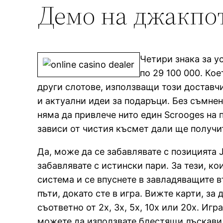
Демо на джакпот
Четири знака за у
по 29 100 000. Ко
други слотове, използващи този доставч
и актуални идеи за подаръци. Без съмнен
няма да привлече нито един Scrooges на п
зависи от чистия късмет дали ще получит
Да, може да се забавлявате с позицията J
забавлявате с истински пари. За тези, к
система и се впуснете в завладяващите 
пъти, докато сте в игра. Вижте карти, за
съответно от 2x, 3x, 5x, 10x или 20x. Иг
можете да използвате блестящи лъскави 