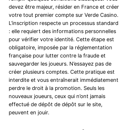
devez être majeur, résider en France et créer
votre tout premier compte sur Verde Casino.
L’inscription respecte un processus standard
: elle requiert des informations personnelles
pour vérifier votre identité. Cette étape est
obligatoire, imposée par la réglementation
française pour lutter contre la fraude et
sauvegarder les joueurs. N’essayez pas de
créer plusieurs comptes. Cette pratique est
interdite et vous entraînerait immédiatement
perdre le droit à la promotion. Seuls les
nouveaux joueurs, ceux qui n’ont jamais
effectué de dépôt de dépôt sur le site,
peuvent en jouir.