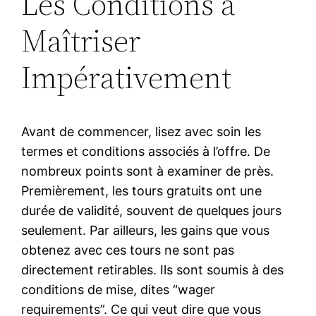
Les Conditions à
Maîtriser
Impérativement
Avant de commencer, lisez avec soin les
termes et conditions associés à l’offre. De
nombreux points sont à examiner de près.
Premièrement, les tours gratuits ont une
durée de validité, souvent de quelques jours
seulement. Par ailleurs, les gains que vous
obtenez avec ces tours ne sont pas
directement retirables. Ils sont soumis à des
conditions de mise, dites “wager
requirements”. Ce qui veut dire que vous