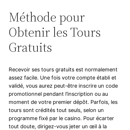
Méthode pour
Obtenir les Tours
Gratuits
Recevoir ses tours gratuits est normalement
assez facile. Une fois votre compte établi et
validé, vous aurez peut-être inscrire un code
promotionnel pendant l’inscription ou au
moment de votre premier dépôt. Parfois, les
tours sont crédités tout seuls, selon un
programme fixé par le casino. Pour écarter
tout doute, dirigez-vous jeter un œil à la