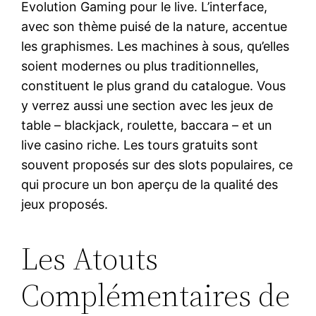
Evolution Gaming pour le live. L’interface,
avec son thème puisé de la nature, accentue
les graphismes. Les machines à sous, qu’elles
soient modernes ou plus traditionnelles,
constituent le plus grand du catalogue. Vous
y verrez aussi une section avec les jeux de
table – blackjack, roulette, baccara – et un
live casino riche. Les tours gratuits sont
souvent proposés sur des slots populaires, ce
qui procure un bon aperçu de la qualité des
jeux proposés.
Les Atouts
Complémentaires de