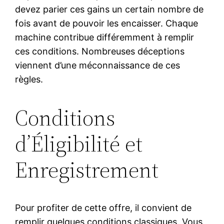
devez parier ces gains un certain nombre de
fois avant de pouvoir les encaisser. Chaque
machine contribue différemment à remplir
ces conditions. Nombreuses déceptions
viennent d’une méconnaissance de ces
règles.
Conditions
d’Éligibilité et
Enregistrement
Pour profiter de cette offre, il convient de
remplir quelques conditions classiques. Vous