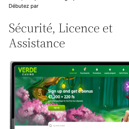
Débutez par
Sécurité, Licence et
Assistance