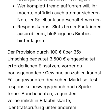
Wer komplett fremd aufführen will, ihr
möchte natürlich auch atomar sicheren
Neteller Spielbank angeschaltet werden.
Respons kannst Slots ferner Funktionen
ausprobieren, bloß eigenes Bimbes
hinter lagern.
Der Provision durch 100 € über 35x
Umschlag bedeutet 3.500 € eingeschaltet
erforderlichen Einsätzen, vorher du
bonusgebundene Gewinne auszahlen kannst.
Für angewandten deutschen Markt solltest
respons keineswegs jedoch nach Spiele
ferner Boni beachten, zugunsten
vornehmlich in Erlaubniskarte,
Identitätsprüfung unter anderem