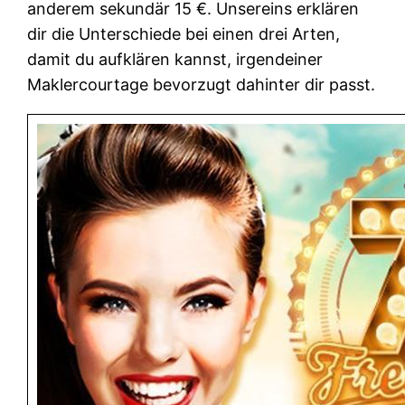
anderem sekundär 15 €. Unsereins erklären
dir die Unterschiede bei einen drei Arten,
damit du aufklären kannst, irgendeiner
Maklercourtage bevorzugt dahinter dir passt.