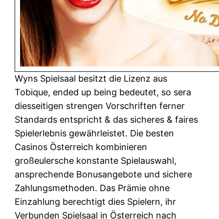
Wyns Spielsaal besitzt die Lizenz aus
Tobique, ended up being bedeutet, so sera
diesseitigen strengen Vorschriften ferner
Standards entspricht & das sicheres & faires
Spielerlebnis gewährleistet. Die besten
Casinos Österreich kombinieren
großeulersche konstante Spielauswahl,
ansprechende Bonusangebote und sichere
Zahlungsmethoden. Das Prämie ohne
Einzahlung berechtigt dies Spielern, ihr
Verbunden Spielsaal in Österreich nach