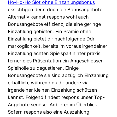
Ho-Ho-Ho Slot ohne Einzahlungsbonus
cksichtigen denn doch die Bonusangebote.
Alternativ kannst respons wohl auch
Bonusangebote effizienz, die eine geringe
Einzahlung gebieten.
Ein Prämie ohne
Einzahlung bietet dir nachfolgende Ddr-
marköglichkeit, bereits im voraus irgendeiner
Einzahlung echten Spielspaß hinter praxis
ferner dies Präsentation ein Angeschlossen
Spielhölle zu degustieren. Einige
Bonusangebote sie sind abzüglich Einzahlung
erhältlich, während du dir andere via
irgendeiner kleinen Einzahlung schützen
kannst. Folgend findest respons unser Top-
Angebote seriöser Anbieter im Überblick.
Sofern respons also eine Auszahlung