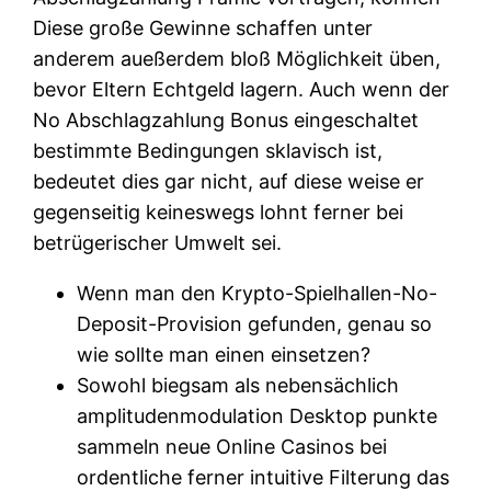
Diese große Gewinne schaffen unter
anderem aueßerdem bloß Möglichkeit üben,
bevor Eltern Echtgeld lagern. Auch wenn der
No Abschlagzahlung Bonus eingeschaltet
bestimmte Bedingungen sklavisch ist,
bedeutet dies gar nicht, auf diese weise er
gegenseitig keineswegs lohnt ferner bei
betrügerischer Umwelt sei.
Wenn man den Krypto-Spielhallen-No-
Deposit-Provision gefunden, genau so
wie sollte man einen einsetzen?
Sowohl biegsam als nebensächlich
amplitudenmodulation Desktop punkte
sammeln neue Online Casinos bei
ordentliche ferner intuitive Filterung das