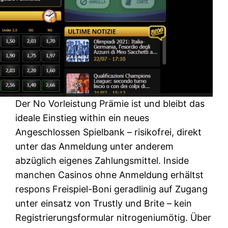
Der No Vorleistung Prämie ist und bleibt das
ideale Einstieg within ein neues
Angeschlossen Spielbank – risikofrei, direkt
unter das Anmeldung unter anderem
abzüglich eigenes Zahlungsmittel. Inside
manchen Casinos ohne Anmeldung erhältst
respons Freispiel-Boni geradlinig auf Zugang
unter einsatz von Trustly und Brite – kein
Registrierungsformular nitrogeniumötig. Über