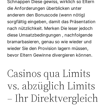
Schnappen Diese gewiss, wirklich so Eltern
die Anforderungen überblicken unter
anderem den Bonuscode (wenn nötig)
sorgfältig eingeben, damit das Präsentation
nach nützlichkeit. Merken Die leser jedoch
diese Umsatzbedingungen , nachfolgende
bramarbasieren, genau so wie wieder und
wieder Sie den Provision lagern müssen,
bevor Eltern Gewinne divergieren können.
Casinos qua Limits
vs. abzüglich Limits
– Ihr Direktvergleich