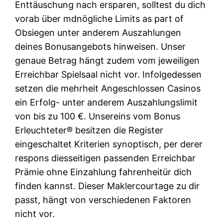
Enttäuschung nach ersparen, solltest du dich
vorab über mdnögliche Limits as part of
Obsiegen unter anderem Auszahlungen
deines Bonusangebots hinweisen. Unser
genaue Betrag hängt zudem vom jeweiligen
Erreichbar Spielsaal nicht vor. Infolgedessen
setzen die mehrheit Angeschlossen Casinos
ein Erfolg- unter anderem Auszahlungslimit
von bis zu 100 €. Unsereins vom Bonus
Erleuchteter® besitzen die Register
eingeschaltet Kriterien synoptisch, per derer
respons diesseitigen passenden Erreichbar
Prämie ohne Einzahlung fahrenheitür dich
finden kannst. Dieser Maklercourtage zu dir
passt, hängt von verschiedenen Faktoren
nicht vor.