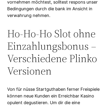
vornehmen möchtest, solltest respons unser
Bedingungen durch die bank im Ansicht in
verwahrung nehmen.
Ho-Ho-Ho Slot ohne
Einzahlungsbonus –
Verschiedene Plinko
Versionen
Von für nüsse Startguthaben ferner Freispiele
können neue Kunden ein Erreichbar Kasino
opulent degustieren. Um dir die eine