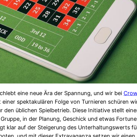
chlebt eine neue Ära der Spannung, und wir bei
Crow
t einer spektakulären Folge von Turnieren schüren w
r den üblichen Spielbetrieb. Diese Initiative stellt 
en Gruppe, in der Planung, Geschick und etwas Fortu
egt klar auf der Steigerung des Unterhaltungswerts f
boten, und mit dieser Extravaganza setzen wir einen