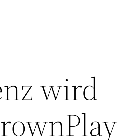
nz wird
CrownPlay