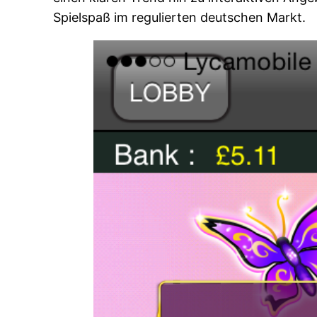
Spielspaß im regulierten deutschen Markt.