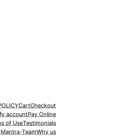
POLICY
Cart
Checkout
y account
Pay Online
s of Use
Testimonials
 Mantra-Team
Why us