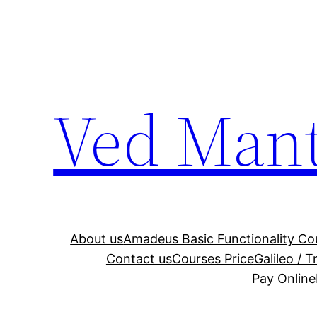
Ved Man
About us
Amadeus Basic Functionality Co
Contact us
Courses Price
Galileo / 
Pay Online