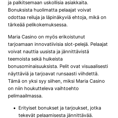
ja palkitsemaan uskollisia asiakkaita.
Bonuksista huolimatta pelaajat voivat
odottaa reiluja ja läpinäkyviä ehtoja, mikä on
tärkeää pelikokemuksessa.
Maria Casino on myös erikoistunut
tarjoamaan innovatiivisia slot-pelejä. Pelaajat
voivat nauttia uusista ja jännittävistä
teemoista sekä huikeista
bonusominaisuuksista. Pelit ovat visuaalisesti
näyttäviä ja tarjoavat runsaasti viihdettä.
Tämä on yksi syy siihen, miksi Maria Casino
on niin houkutteleva vaihtoehto
pelimaailmassa.
Erityiset bonukset ja tarjoukset, jotka
tekevät pelaamisesta jännittävää.