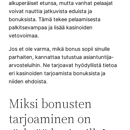
alkuperäiset etunsa, mutta vanhat pelaajat
voivat nauttia jatkuvista eduista ja
bonuksista. Tämä tekee pelaamisesta
palkitsevampaa ja lisää kasinoiden
vetovoimaa.
Jos et ole varma, mikä bonus sopii sinulle
parhaiten, kannattaa tutustua asiantuntija-
arvosteluihin. Ne tarjoavat hyödyllistä tietoa
eri kasinoiden tarjoamista bonuksista ja
niiden ehdoista.
Miksi bonusten
tarjoaminen on