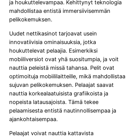
ja houkuttelevampaa. Kehittynyt teknologia
mahdollistaa entistä immersiivisemmän
pelikokemuksen.
Uudet nettikasinot tarjoavat usein
innovatiivisia ominaisuuksia, jotka
houkuttelevat pelaajia. Esimerkiksi
mobiiliversiot ovat yhä suositumpia, ja voit
nauttia peleistä missä tahansa. Pelit ovat
optimoituja mobiililaitteille, mikä mahdollistaa
sujuvan pelikokemuksen. Pelaajat saavat
nauttia korkealaatuisista grafiikoista ja
nopeista latausajoista. Tämä tekee
pelaamisesta entistä nautinnollisempaa ja
ajankohtaisempaa.
Pelaajat voivat nauttia kattavista