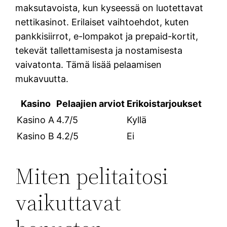
maksutavoista, kun kyseessä on luotettavat
nettikasinot. Erilaiset vaihtoehdot, kuten
pankkisiirrot, e-lompakot ja prepaid-kortit,
tekevät tallettamisesta ja nostamisesta
vaivatonta. Tämä lisää pelaamisen
mukavuutta.
Kasino
Pelaajien arviot
Erikoistarjoukset
Kasino A
4.7/5
Kyllä
Kasino B
4.2/5
Ei
Miten pelitaitosi
vaikuttavat