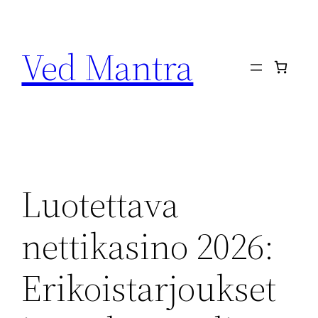
Ved Mantra
Luotettava
nettikasino 2026:
Erikoistarjoukset