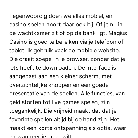
Tegenwoordig doen we alles mobiel, en
casino spelen hoort daar ook bij. Of je nu in
de wachtkamer zit of op de bank ligt, Magius
Casino is goed te bereiken via je telefoon of
tablet. Ik gebruik vaak de mobiele website.
Die draait soepel in je browser, zonder dat je
iets hoeft te downloaden. De interface is
aangepast aan een kleiner scherm, met
overzichtelijke knoppen en een goede
presentatie van de spellen. Alle functies, van
geld storten tot live games spelen, zijn
toegankelijk. Die vrijheid maakt dat dat je
favoriete spellen altijd bij de hand zijn. Het
maakt een korte ontspanning als optie, waar
en wanneer je maar wilt.