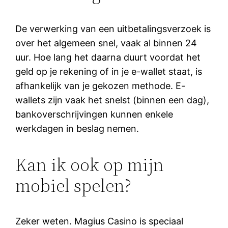
De verwerking van een uitbetalingsverzoek is
over het algemeen snel, vaak al binnen 24
uur. Hoe lang het daarna duurt voordat het
geld op je rekening of in je e-wallet staat, is
afhankelijk van je gekozen methode. E-
wallets zijn vaak het snelst (binnen een dag),
bankoverschrijvingen kunnen enkele
werkdagen in beslag nemen.
Kan ik ook op mijn
mobiel spelen?
Zeker weten. Magius Casino is speciaal