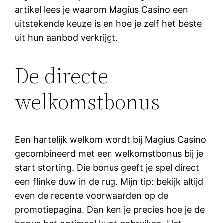
artikel lees je waarom Magius Casino een
uitstekende keuze is en hoe je zelf het beste
uit hun aanbod verkrijgt.
De directe
welkomstbonus
Een hartelijk welkom wordt bij Magius Casino
gecombineerd met een welkomstbonus bij je
start storting. Die bonus geeft je spel direct
een flinke duw in de rug. Mijn tip: bekijk altijd
even de recente voorwaarden op de
promotiepagina. Dan ken je precies hoe je de