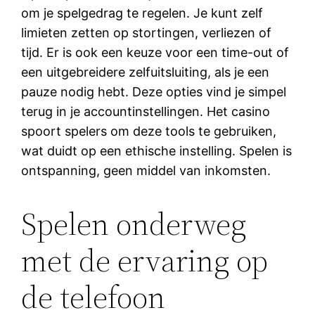
om je spelgedrag te regelen. Je kunt zelf
limieten zetten op stortingen, verliezen of
tijd. Er is ook een keuze voor een time-out of
een uitgebreidere zelfuitsluiting, als je een
pauze nodig hebt. Deze opties vind je simpel
terug in je accountinstellingen. Het casino
spoort spelers om deze tools te gebruiken,
wat duidt op een ethische instelling. Spelen is
ontspanning, geen middel van inkomsten.
Spelen onderweg
met de ervaring op
de telefoon