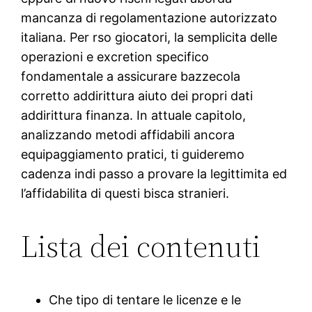
mancanza di regolamentazione autorizzato
italiana. Per rso giocatori, la semplicita delle
operazioni e excretion specifico
fondamentale a assicurare bazzecola
corretto addirittura aiuto dei propri dati
addirittura finanza. In attuale capitolo,
analizzando metodi affidabili ancora
equipaggiamento pratici, ti guideremo
cadenza indi passo a provare la legittimita ed
l’affidabilita di questi bisca stranieri.
Lista dei contenuti
Che tipo di tentare le licenze e le