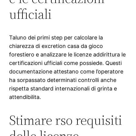
ufficiali
Taluno dei primi step per calcolare la
chiarezza di excretion casa da gioco
forestiero e analizzare le licenze addirittura le
certificazioni ufficiali come possiede. Questi
documentazione attestano come l’operatore
ha sorpassato determinati controlli anche
rispetta standard internazionali di grinta e
attendibilita.
Stimare rso requisiti
delle licenze