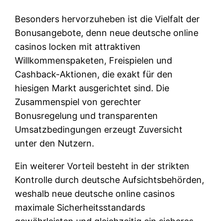
Besonders hervorzuheben ist die Vielfalt der
Bonusangebote, denn neue deutsche online
casinos locken mit attraktiven
Willkommenspaketen, Freispielen und
Cashback-Aktionen, die exakt für den
hiesigen Markt ausgerichtet sind. Die
Zusammenspiel von gerechter
Bonusregelung und transparenten
Umsatzbedingungen erzeugt Zuversicht
unter den Nutzern.
Ein weiterer Vorteil besteht in der strikten
Kontrolle durch deutsche Aufsichtsbehörden,
weshalb neue deutsche online casinos
maximale Sicherheitsstandards