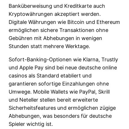
Banküberweisung und Kreditkarte auch
Kryptowährungen akzeptiert werden.
Digitale Währungen wie Bitcoin und Ethereum
ermöglichen sichere Transaktionen ohne
Gebühren mit Abhebungen in wenigen
Stunden statt mehrere Werktage.
Sofort-Banking-Optionen wie Klarna, Trustly
und Apple Pay sind bei neue deutsche online
casinos als Standard etabliert und
garantieren sofortige Einzahlungen ohne
Umwege. Mobile Wallets wie PayPal, Skrill
und Neteller stellen bereit erweiterte
Sicherheitsfeatures und ermöglichen zügige
Abhebungen, was besonders für deutsche
Spieler wichtig ist.