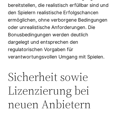
bereitstellen, die realistisch erfüllbar sind und
den Spielern realistische Erfolgschancen
ermöglichen, ohne verborgene Bedingungen
oder unrealistische Anforderungen. Die
Bonusbedingungen werden deutlich
dargelegt und entsprechen den
regulatorischen Vorgaben für
verantwortungsvollen Umgang mit Spielen.
Sicherheit sowie
Lizenzierung bei
neuen Anbietern