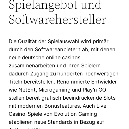
Spielangebot und
Softwarehersteller
Die Qualität der Spielauswahl wird primär
durch den Softwareanbietern ab, mit denen
neue deutsche online casinos
zusammenarbeiten und ihren Spielern
dadurch Zugang zu hunderten hochwertigen
Titeln bereitstellen. Renommierte Entwickler
wie NetEnt, Microgaming und Play’n GO
stellen bereit grafisch beeindruckende Slots
mit modernen Bonusfeatures. Auch Live-
Casino-Spiele von Evolution Gaming
etablieren neue Standards in Bezug auf