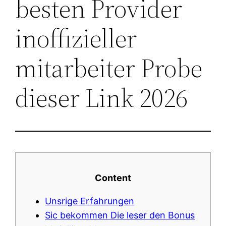
besten Provider
inoffizieller
mitarbeiter Probe
dieser Link 2026
Content
Unsrige Erfahrungen
Sic bekommen Die leser den Bonus