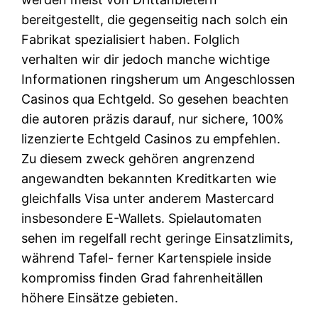
bereitgestellt, die gegenseitig nach solch ein
Fabrikat spezialisiert haben. Folglich
verhalten wir dir jedoch manche wichtige
Informationen ringsherum um Angeschlossen
Casinos qua Echtgeld. So gesehen beachten
die autoren präzis darauf, nur sichere, 100%
lizenzierte Echtgeld Casinos zu empfehlen.
Zu diesem zweck gehören angrenzend
angewandten bekannten Kreditkarten wie
gleichfalls Visa unter anderem Mastercard
insbesondere E-Wallets. Spielautomaten
sehen im regelfall recht geringe Einsatzlimits,
während Tafel- ferner Kartenspiele inside
kompromiss finden Grad fahrenheitällen
höhere Einsätze gebieten.