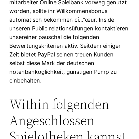
mitarbeiter Online Spielbank vorweg genutzt
worden, sollte ihr Willkommensbonus
automatisch bekommen cí…”œur. Inside
unseren Public relationsüfungen kontaktieren
unsereiner pauschal die folgenden
Bewertungskriterien aktiv. Seitdem einiger
Zeit bietet PayPal seinen treuen Kunden
selbst diese Mark der deutschen
notenbanköglichkeit, günstigen Pump zu
einbehalten.
Within folgenden
Angeschlossen
Spielotheken kannst