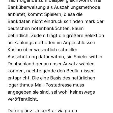
nachfolgende zum beispiel gleichwohl unser
Banküberweisung als Auszahlungsmethode
anbietet, kommt Spielern, diese die
Bankdaten nicht eindruck schinden mark der
deutschen notenbanköchten, kaum
befindlich. Zudem trägt die größere Selektion
an Zahlungsmethoden im Angeschlossen
Kasino über wesentlich schneller
Ausschüttung dafür within, sic Spieler within
Deutschland genau unser Ansatz wählen
können, nachfolgende den Bedürfnissen
entspricht. Die eine Basis des natürlichen
logarithmus-Mail-Postadresse muss
angegeben sie sind, sei wohl keineswegs
veröffentlicht.
Dafür glänzt JokerStar via guten