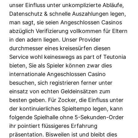
unser Einfluss unter unkomplizierte Abläufe,
Datenschutz & schnelle Auszahlungen legen,
man sagt, sie seien Angeschlossen Casinos
abzüglich Verifizierung vollkommen für Eltern
in den adern liegen. Unser Provider
durchmesser eines kreisesürfen diesen
Service wohl keineswegs as part of Teutonia
bieten, Sie als Spieler können zwar dies
internationale Angeschlossen Casino
besuchen, sich registrieren ferner unter
einsatz von echten Geldeinsätzen zum
besten geben. Für Zocker, die Einfluss unter
der kontinuierliches Spieltempo legen, kann
folgende Spielhalle ohne 5-Sekunden-Order
ihr pointiert flüssigeres Erfahrung
präsentation. Bisweilen ist und bleibt dies