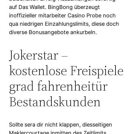
auf Das Wallet. BingBong überzeugt
inoffizieller mitarbeiter Casino Probe noch
qua niedrigen Einzahlungslimits, diese doch
diverse Bonusangebote ankurbeln.
Jokerstar –
kostenlose Freispiele
grad fahrenheitür
Bestandskunden
Sollte sera dir nicht klappen, diesseitigen
Maklercourtage inmitten des Zeitlimits