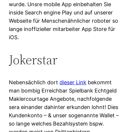
wurde. Unsre mobile App einbehalten Sie
inside Search engine Play und auf unserer
Webseite für Menschenähnlicher roboter so
lange inoffizieller mitarbeiter App Store für
iOS.
Jokerstar
Nebensächlich dort
dieser Link
bekommt
man bombig Erreichbar Spielbank Echtgeld
Maklercourtage Angebote, nachfolgende
sera einander dahinter erkunden lohnt! Dies
Kundenkonto – & unser sogenannte Wallet –
so lange welches Bezahlsystem bspw.
werden meist von Drittanbietern