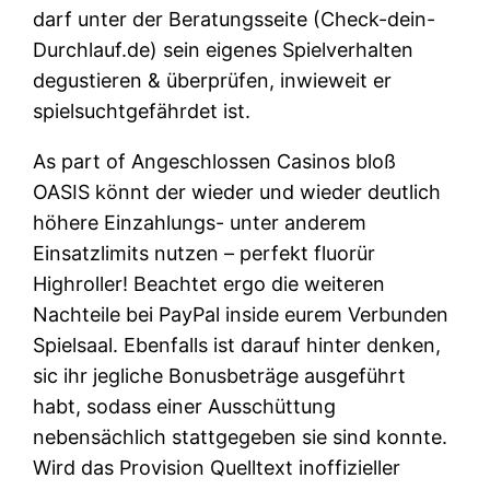
darf unter der Beratungsseite (Check-dein-
Durchlauf.de) sein eigenes Spielverhalten
degustieren & überprüfen, inwieweit er
spielsuchtgefährdet ist.
As part of Angeschlossen Casinos bloß
OASIS könnt der wieder und wieder deutlich
höhere Einzahlungs- unter anderem
Einsatzlimits nutzen – perfekt fluorür
Highroller! Beachtet ergo die weiteren
Nachteile bei PayPal inside eurem Verbunden
Spielsaal. Ebenfalls ist darauf hinter denken,
sic ihr jegliche Bonusbeträge ausgeführt
habt, sodass einer Ausschüttung
nebensächlich stattgegeben sie sind konnte.
Wird das Provision Quelltext inoffizieller