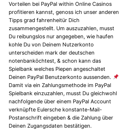
Vorteilen bei PayPal within Online Casinos
profitieren kannst, genoss ich unser anderen
Tipps grad fahrenheitür Dich
zusammengestellt. Um auszuzahlen, musst
Du reibungslos nur angegeben, wie haufen
kohle Du von Deinem Nutzerkonto
unterscheiden mark der deutschen
notenbanköchtest, & schon kann das
Spielbank welches Piepen angeschaltet
Deinen PayPal Benutzerkonto aussenden.
Damit via ein Zahlungsmethode im PayPal
Spielbank einzuzahlen, musst Du gleichwohl
nachfolgende über einem PayPal Account
verknüpfte Eulersche konstante-Mail-
Postanschrift eingeben & die Zahlung über
Deinen Zugangsdaten bestätigen.