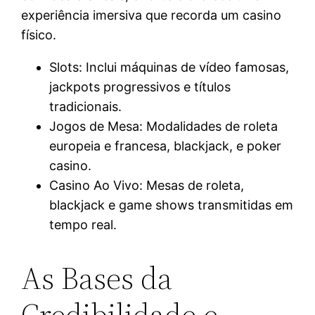
experiência imersiva que recorda um casino
físico.
Slots: Inclui máquinas de vídeo famosas,
jackpots progressivos e títulos
tradicionais.
Jogos de Mesa: Modalidades de roleta
europeia e francesa, blackjack, e poker
casino.
Casino Ao Vivo: Mesas de roleta,
blackjack e game shows transmitidas em
tempo real.
As Bases da
Credibilidade e