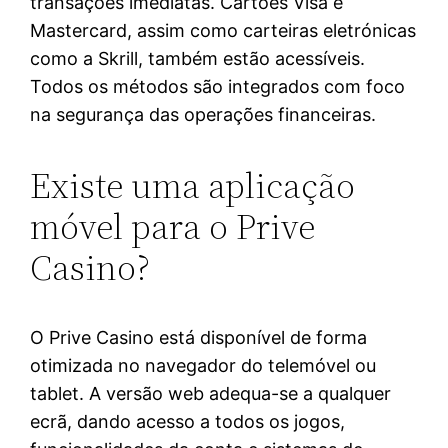
transações imediatas. Cartões Visa e
Mastercard, assim como carteiras eletrónicas
como a Skrill, também estão acessíveis.
Todos os métodos são integrados com foco
na segurança das operações financeiras.
Existe uma aplicação
móvel para o Prive
Casino?
O Prive Casino está disponível de forma
otimizada no navegador do telemóvel ou
tablet. A versão web adequa-se a qualquer
ecrã, dando acesso a todos os jogos,