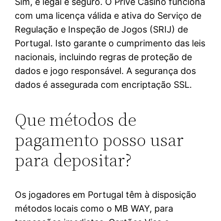
Sim, é legal e seguro. O Prive Casino funciona
com uma licença válida e ativa do Serviço de
Regulação e Inspeção de Jogos (SRIJ) de
Portugal. Isto garante o cumprimento das leis
nacionais, incluindo regras de proteção de
dados e jogo responsável. A segurança dos
dados é assegurada com encriptação SSL.
Que métodos de
pagamento posso usar
para depositar?
Os jogadores em Portugal têm à disposição
métodos locais como o MB WAY, para