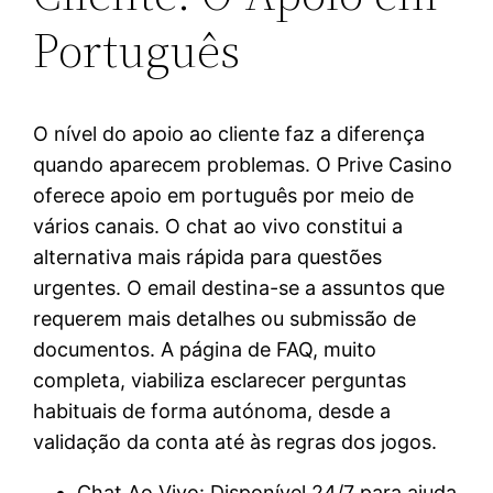
Português
O nível do apoio ao cliente faz a diferença
quando aparecem problemas. O Prive Casino
oferece apoio em português por meio de
vários canais. O chat ao vivo constitui a
alternativa mais rápida para questões
urgentes. O email destina-se a assuntos que
requerem mais detalhes ou submissão de
documentos. A página de FAQ, muito
completa, viabiliza esclarecer perguntas
habituais de forma autónoma, desde a
validação da conta até às regras dos jogos.
Chat Ao Vivo: Disponível 24/7 para ajuda