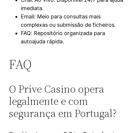
imediata.
Email: Meio para consultas mais
complexas ou submissão de ficheiros.
FAQ: Repositório organizada para
autoajuda rápida.
FAQ
O Prive Casino opera
legalmente e com
segurança em Portugal?