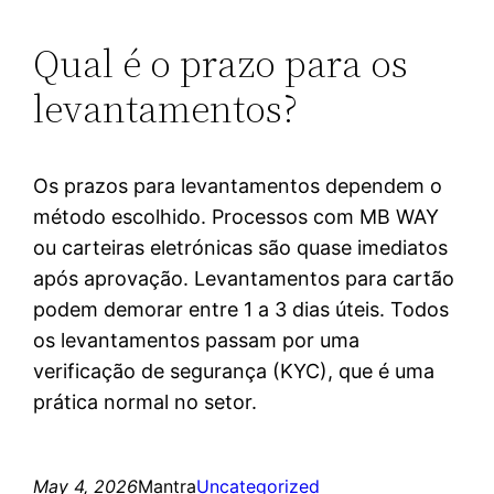
Qual é o prazo para os
levantamentos?
Os prazos para levantamentos dependem o
método escolhido. Processos com MB WAY
ou carteiras eletrónicas são quase imediatos
após aprovação. Levantamentos para cartão
podem demorar entre 1 a 3 dias úteis. Todos
os levantamentos passam por uma
verificação de segurança (KYC), que é uma
prática normal no setor.
May 4, 2026
Mantra
Uncategorized