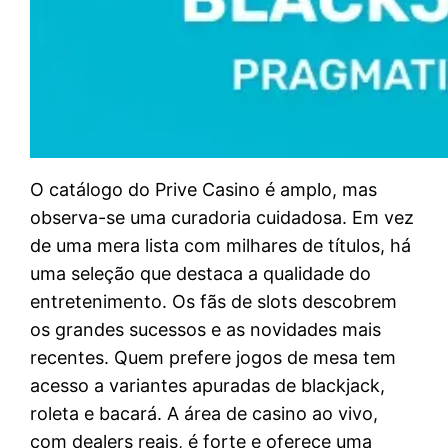
O catálogo do Prive Casino é amplo, mas
observa-se uma curadoria cuidadosa. Em vez
de uma mera lista com milhares de títulos, há
uma seleção que destaca a qualidade do
entretenimento. Os fãs de slots descobrem
os grandes sucessos e as novidades mais
recentes. Quem prefere jogos de mesa tem
acesso a variantes apuradas de blackjack,
roleta e bacará. A área de casino ao vivo,
com dealers reais, é forte e oferece uma