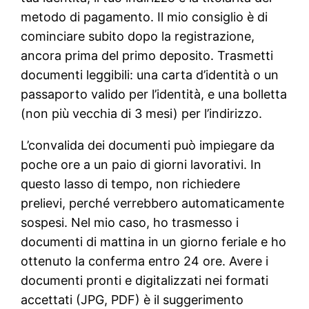
metodo di pagamento. Il mio consiglio è di
cominciare subito dopo la registrazione,
ancora prima del primo deposito. Trasmetti
documenti leggibili: una carta d’identità o un
passaporto valido per l’identità, e una bolletta
(non più vecchia di 3 mesi) per l’indirizzo.
L’convalida dei documenti può impiegare da
poche ore a un paio di giorni lavorativi. In
questo lasso di tempo, non richiedere
prelievi, perché verrebbero automaticamente
sospesi. Nel mio caso, ho trasmesso i
documenti di mattina in un giorno feriale e ho
ottenuto la conferma entro 24 ore. Avere i
documenti pronti e digitalizzati nei formati
accettati (JPG, PDF) è il suggerimento