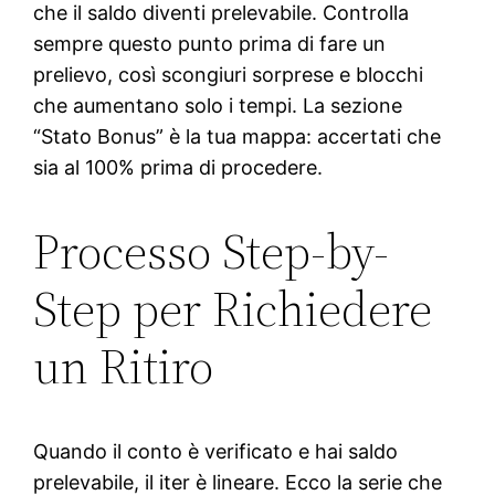
che il saldo diventi prelevabile. Controlla
sempre questo punto prima di fare un
prelievo, così scongiuri sorprese e blocchi
che aumentano solo i tempi. La sezione
“Stato Bonus” è la tua mappa: accertati che
sia al 100% prima di procedere.
Processo Step-by-
Step per Richiedere
un Ritiro
Quando il conto è verificato e hai saldo
prelevabile, il iter è lineare. Ecco la serie che