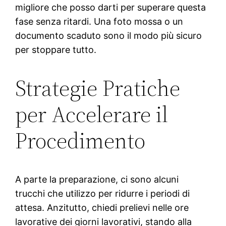
migliore che posso darti per superare questa
fase senza ritardi. Una foto mossa o un
documento scaduto sono il modo più sicuro
per stoppare tutto.
Strategie Pratiche
per Accelerare il
Procedimento
A parte la preparazione, ci sono alcuni
trucchi che utilizzo per ridurre i periodi di
attesa. Anzitutto, chiedi prelievi nelle ore
lavorative dei giorni lavorativi, stando alla