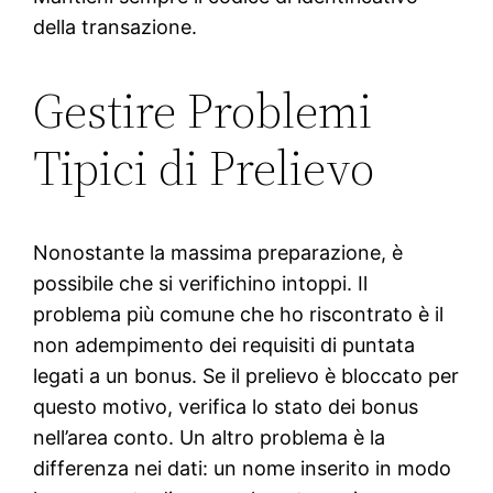
della transazione.
Gestire Problemi
Tipici di Prelievo
Nonostante la massima preparazione, è
possibile che si verifichino intoppi. Il
problema più comune che ho riscontrato è il
non adempimento dei requisiti di puntata
legati a un bonus. Se il prelievo è bloccato per
questo motivo, verifica lo stato dei bonus
nell’area conto. Un altro problema è la
differenza nei dati: un nome inserito in modo