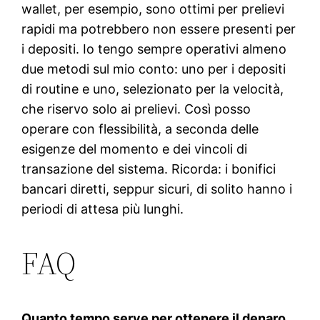
wallet, per esempio, sono ottimi per prelievi
rapidi ma potrebbero non essere presenti per
i depositi. Io tengo sempre operativi almeno
due metodi sul mio conto: uno per i depositi
di routine e uno, selezionato per la velocità,
che riservo solo ai prelievi. Così posso
operare con flessibilità, a seconda delle
esigenze del momento e dei vincoli di
transazione del sistema. Ricorda: i bonifici
bancari diretti, seppur sicuri, di solito hanno i
periodi di attesa più lunghi.
FAQ
Quanto tempo serve per ottenere il denaro