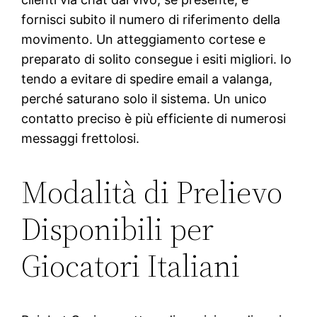
fornisci subito il numero di riferimento della
movimento. Un atteggiamento cortese e
preparato di solito consegue i esiti migliori. Io
tendo a evitare di spedire email a valanga,
perché saturano solo il sistema. Un unico
contatto preciso è più efficiente di numerosi
messaggi frettolosi.
Modalità di Prelievo
Disponibili per
Giocatori Italiani