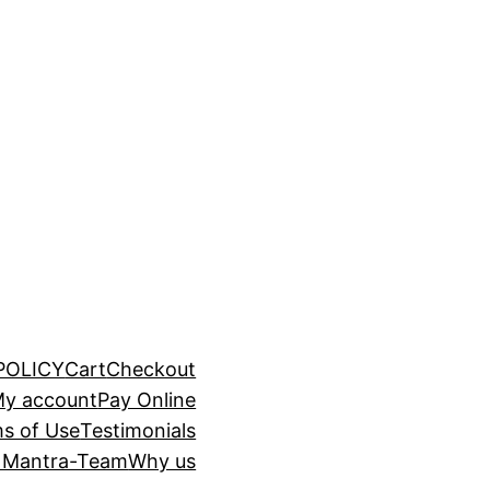
POLICY
Cart
Checkout
y account
Pay Online
s of Use
Testimonials
 Mantra-Team
Why us