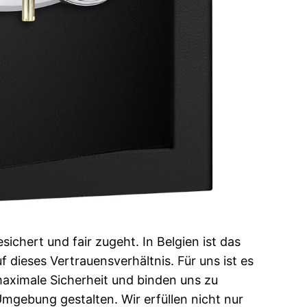
sichert und fair zugeht. In Belgien ist das
f dieses Vertrauensverhältnis. Für uns ist es
maximale Sicherheit und binden uns zu
 Umgebung gestalten. Wir erfüllen nicht nur