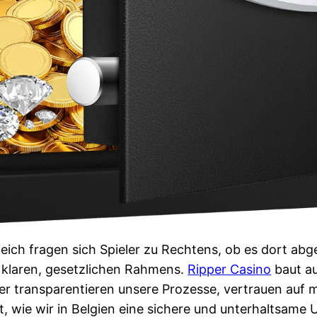
leich fragen sich Spieler zu Rechtens, ob es dort abge
s klaren, gesetzlichen Rahmens.
Ripper Casino
baut au
er transparentieren unsere Prozesse, vertrauen auf 
ärt, wie wir in Belgien eine sichere und unterhaltsame