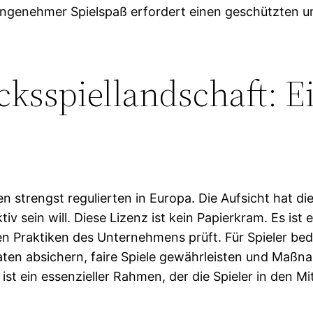
. Angenehmer Spielspaß erfordert einen geschützten 
cksspiellandschaft: Ei
n strengst regulierten in Europa. Die Aufsicht hat di
iv sein will. Diese Lizenz ist kein Papierkram. Es ist 
chen Praktiken des Unternehmens prüft. Für Spieler be
aten absichern, faire Spiele gewährleisten und Maß
 ist ein essenzieller Rahmen, der die Spieler in den Mi