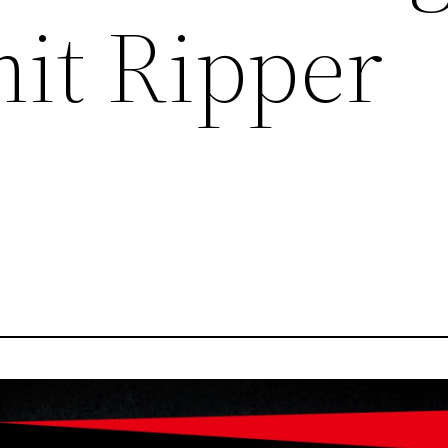
mit Ripper