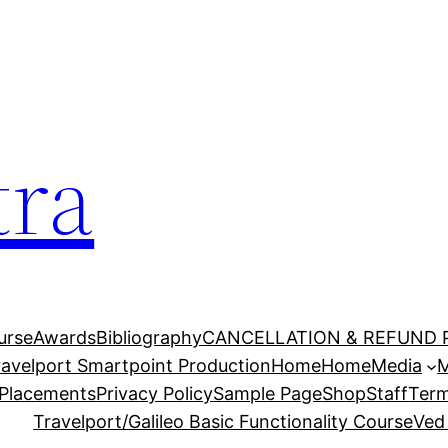
tra
urse
Awards
Bibliography
CANCELLATION & REFUND 
Travelport Smartpoint Production
Home
Home
Media
M
Placements
Privacy Policy
Sample Page
Shop
Staff
Term
Travelport/Galileo Basic Functionality Course
Ved