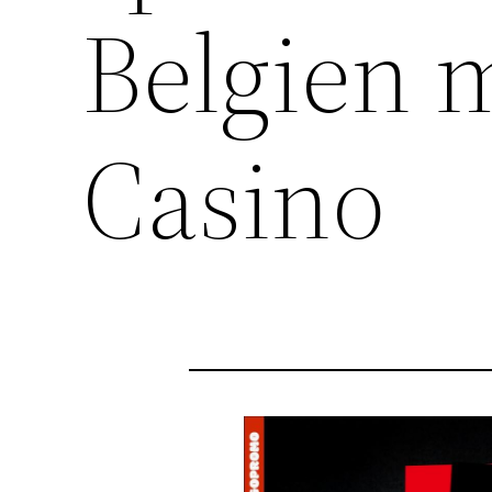
Belgien 
Casino