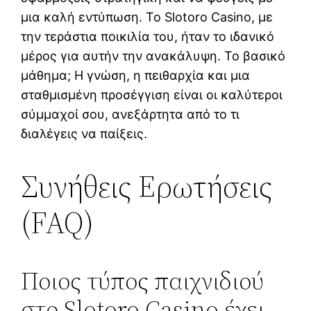
μια καλή εντύπωση. Το Slotoro Casino, με
την τεράστια ποικιλία του, ήταν το ιδανικό
μέρος για αυτήν την ανακάλυψη. Το βασικό
μάθημα; Η γνώση, η πειθαρχία και μια
σταθμισμένη προσέγγιση είναι οι καλύτεροι
σύμμαχοί σου, ανεξάρτητα από το τι
διαλέγεις να παίξεις.
Συνήθεις Ερωτήσεις
(FAQ)
Ποιος τύπος παιχνιδιού
στο Slotoro Casino έχει