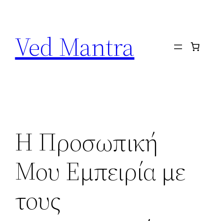
Ved Mantra
Η Προσωπική
Μου Εμπειρία με
τους