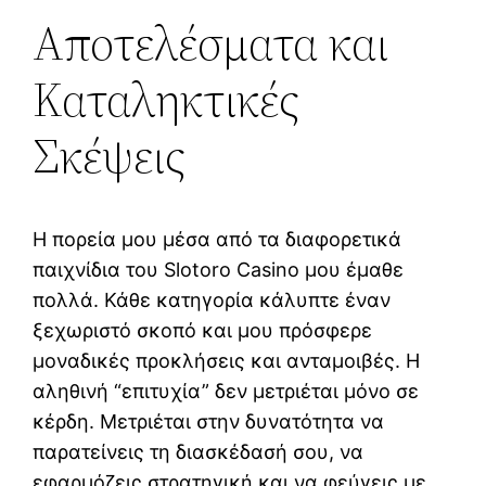
Αποτελέσματα και
Καταληκτικές
Σκέψεις
Η πορεία μου μέσα από τα διαφορετικά
παιχνίδια του Slotoro Casino μου έμαθε
πολλά. Κάθε κατηγορία κάλυπτε έναν
ξεχωριστό σκοπό και μου πρόσφερε
μοναδικές προκλήσεις και ανταμοιβές. Η
αληθινή “επιτυχία” δεν μετριέται μόνο σε
κέρδη. Μετριέται στην δυνατότητα να
παρατείνεις τη διασκέδασή σου, να
εφαρμόζεις στρατηγική και να φεύγεις με