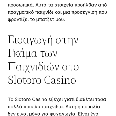
προσωπικά. Αυτά τα στοιχεία προήλθαν από
πραγματικό παιχνίδι και μια προσέγγιση που
φροντίζει το μπατζετ μου.
Εισαγωγή στην
Γκάμα των
Παιχνιδιών στο
Slotoro Casino
Το Slotoro Casino εξέχει γιατί διαθέτει τόσα
πολλά ποικίλα παιχνίδια. Αυτή η ποικιλία
δεν είναι μόνο για ψυχαγωγία. Είναι ένα