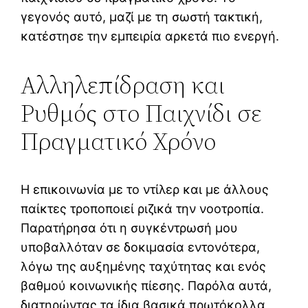
γεγονός αυτό, μαζί με τη σωστή τακτική,
κατέστησε την εμπειρία αρκετά πιο ενεργή.
Αλληλεπίδραση και
Ρυθμός στο Παιχνίδι σε
Πραγματικό Χρόνο
Η επικοινωνία με το ντίλερ και με άλλους
παίκτες τροποποιεί ριζικά την νοοτροπία.
Παρατήρησα ότι η συγκέντρωσή μου
υποβαλλόταν σε δοκιμασία εντονότερα,
λόγω της αυξημένης ταχύτητας και ενός
βαθμού κοινωνικής πίεσης. Παρόλα αυτά,
διατηρώντας τα ίδια βασικά πρωτόκολλα