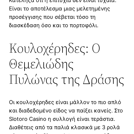
Κατέληξα ότι η επιτυχία δεν είναι τυχαία.
Είναι το αποτέλεσμα μιας μελετημένης
προσέγγισης που σέβεται τόσο τη
διασκέδαση όσο και το πορτοφόλι.
Κουλοχέρηδες: Ο
Θεμελιώδης
Πυλώνας της Δράσης
Οι κουλοχέρηδες είναι μάλλον το πιο απλό
και διαδεδομένο είδος να παίξει κανείς. Στο
Slotoro Casino η συλλογή είναι τεράστια.
Διαθέτεις από τα παλιά κλασικά με 3 ρολά