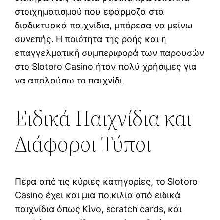
στοιχηματισμού που εφάρμοζα στα
διαδικτυακά παιχνίδια, μπόρεσα να μείνω
συνεπής. Η ποιότητα της ροής και η
επαγγελματική συμπεριφορά των παρουσών
στο Slotoro Casino ήταν πολύ χρήσιμες για
να απολαύσω το παιχνίδι.
Ειδικά Παιχνίδια και
Διάφοροι Τύποι
Πέρα από τις κύριες κατηγορίες, το Slotoro
Casino έχει και μια ποικιλία από ειδικά
παιχνίδια όπως Κίνο, scratch cards, και