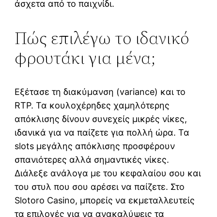
άσχετα από το παιχνίδι.
Πώς επιλέγω το ιδανικό
φρουτάκι για μένα;
Εξέτασε τη διακύμανση (variance) και το
RTP. Τα κουλοχέρηδες χαμηλότερης
απόκλισης δίνουν συνεχείς μικρές νίκες,
ιδανικά για να παίζετε για πολλή ώρα. Τα
slots μεγάλης απόκλισης προσφέρουν
σπανιότερες αλλά σημαντικές νίκες.
Διάλεξε ανάλογα με του κεφαλαίου σου και
του στυλ που σου αρέσει να παίζετε. Στο
Slotoro Casino, μπορείς να εκμεταλλευτείς
τα επιλογές για να ανακαλύψεις τα