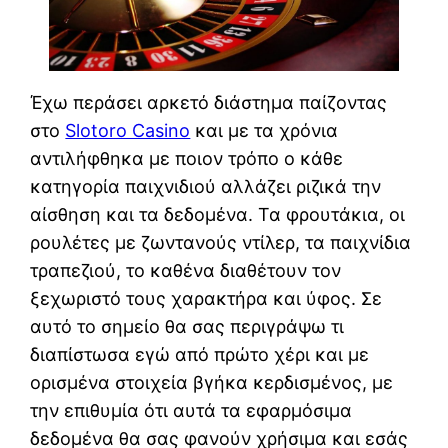
Έχω περάσει αρκετό διάστημα παίζοντας
στο
Slotoro Casino
και με τα χρόνια
αντιλήφθηκα με ποιον τρόπο ο κάθε
κατηγορία παιχνιδιού αλλάζει ριζικά την
αίσθηση και τα δεδομένα. Τα φρουτάκια, οι
ρουλέτες με ζωντανούς ντίλερ, τα παιχνίδια
τραπεζιού, το καθένα διαθέτουν τον
ξεχωριστό τους χαρακτήρα και ύφος. Σε
αυτό το σημείο θα σας περιγράψω τι
διαπίστωσα εγώ από πρώτο χέρι και με
ορισμένα στοιχεία βγήκα κερδισμένος, με
την επιθυμία ότι αυτά τα εφαρμόσιμα
δεδομένα θα σας φανούν χρήσιμα και εσάς