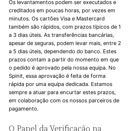
Os levantamentos podem ser executados e
creditados em poucas horas, por vezes em
minutos. Os cartões Visa e Mastercard
também são rápidos, com prazos típicos de 1
a 3 dias úteis. As transferências bancárias,
apesar de seguras, podem levar mais, entre 2
a 5 dias úteis, dependendo do banco. Estes
prazos contam a partir do momento em que
o pedido é aprovado pela nossa equipa. No
Spinit, essa aprovação é feita de forma
rápida por uma equipa dedicada. Estamos
sempre a atuar para encurtar estes prazos,
em colaboração com os nossos parceiros de
pagamento.
O Papel da Verificação na