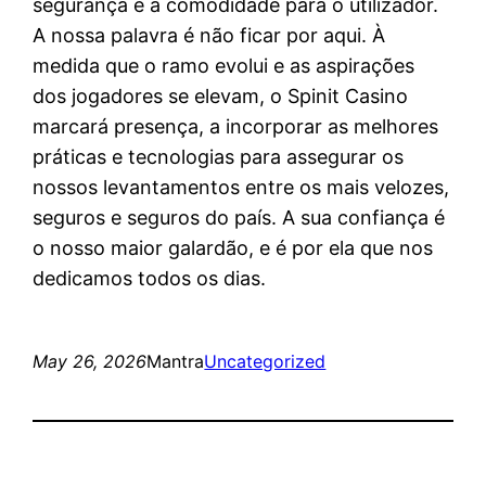
segurança e a comodidade para o utilizador.
A nossa palavra é não ficar por aqui. À
medida que o ramo evolui e as aspirações
dos jogadores se elevam, o Spinit Casino
marcará presença, a incorporar as melhores
práticas e tecnologias para assegurar os
nossos levantamentos entre os mais velozes,
seguros e seguros do país. A sua confiança é
o nosso maior galardão, e é por ela que nos
dedicamos todos os dias.
May 26, 2026
Mantra
Uncategorized