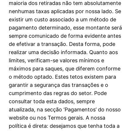
maioria dos retiradas não tem absolutamente
nenhumas taxas aplicadas por nossa lado. Se
existir um custo associado a um método de
pagamento determinado, esse montante será
sempre comunicado de forma evidente antes
de efetivar a transação. Desta forma, pode
realizar uma decisão informada. Quanto aos
limites, verificam-se valores mínimos e
máximos para saques, que diferem conforme
o método optado. Estes tetos existem para
garantir a segurança das transações e o
cumprimento das regras do setor. Pode
consultar toda esta dados, sempre
atualizada, na secção ‘Pagamentos’ do nosso
website ou nos Termos gerais. A nossa
política é direta: desejamos que tenha toda a