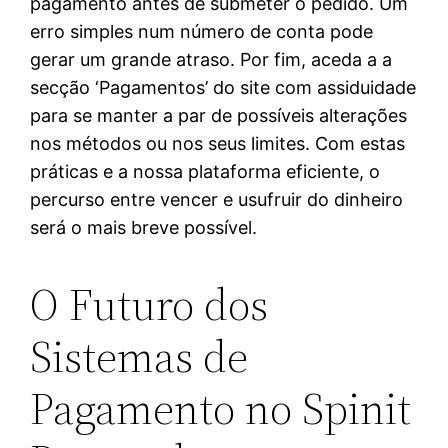
pagamento antes de submeter o pedido. Um
erro simples num número de conta pode
gerar um grande atraso. Por fim, aceda a a
secção ‘Pagamentos’ do site com assiduidade
para se manter a par de possíveis alterações
nos métodos ou nos seus limites. Com estas
práticas e a nossa plataforma eficiente, o
percurso entre vencer e usufruir do dinheiro
será o mais breve possível.
O Futuro dos
Sistemas de
Pagamento no Spinit