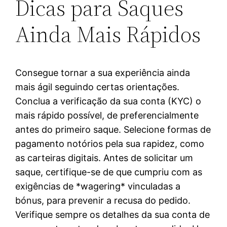
Dicas para Saques
Ainda Mais Rápidos
Consegue tornar a sua experiência ainda
mais ágil seguindo certas orientações.
Conclua a verificação da sua conta (KYC) o
mais rápido possível, de preferencialmente
antes do primeiro saque. Selecione formas de
pagamento notórios pela sua rapidez, como
as carteiras digitais. Antes de solicitar um
saque, certifique-se de que cumpriu com as
exigências de *wagering* vinculadas a
bónus, para prevenir a recusa do pedido.
Verifique sempre os detalhes da sua conta de