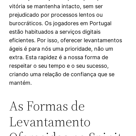
vitória se mantenha intacto, sem ser
prejudicado por processos lentos ou
burocráticos. Os jogadores em Portugal
estão habituados a serviços digitais
eficientes. Por isso, oferecer levantamentos
ágeis é para nós uma prioridade, não um
extra. Esta rapidez é a nossa forma de
respeitar o seu tempo e o seu sucesso,
criando uma relação de confiança que se
mantém.
As Formas de
Levantamento