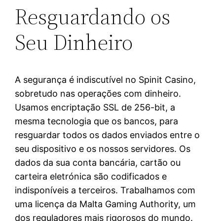
Resguardando os
Seu Dinheiro
A segurança é indiscutível no Spinit Casino,
sobretudo nas operações com dinheiro.
Usamos encriptação SSL de 256-bit, a
mesma tecnologia que os bancos, para
resguardar todos os dados enviados entre o
seu dispositivo e os nossos servidores. Os
dados da sua conta bancária, cartão ou
carteira eletrónica são codificados e
indisponíveis a terceiros. Trabalhamos com
uma licença da Malta Gaming Authority, um
dos reguladores mais rigorosos do mundo.