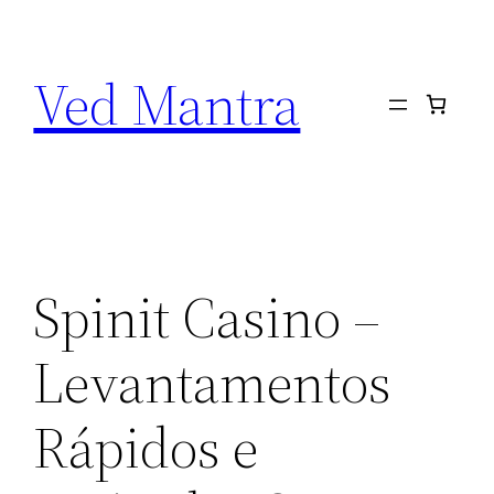
Ved Mantra
Spinit Casino –
Levantamentos
Rápidos e