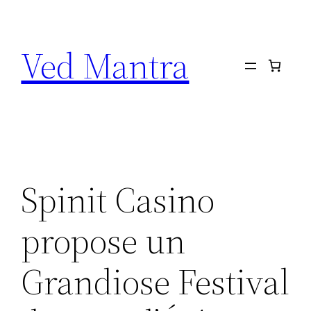
Ved Mantra
Spinit Casino
propose un
Grandiose Festival