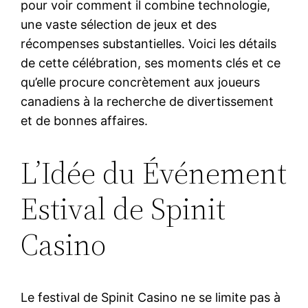
pour voir comment il combine technologie,
une vaste sélection de jeux et des
récompenses substantielles. Voici les détails
de cette célébration, ses moments clés et ce
qu’elle procure concrètement aux joueurs
canadiens à la recherche de divertissement
et de bonnes affaires.
L’Idée du Événement
Estival de Spinit
Casino
Le festival de Spinit Casino ne se limite pas à