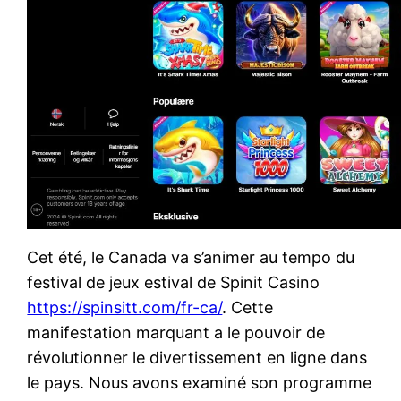
Cet été, le Canada va s’animer au tempo du
festival de jeux estival de Spinit Casino
https://spinsitt.com/fr-ca/
. Cette
manifestation marquant a le pouvoir de
révolutionner le divertissement en ligne dans
le pays. Nous avons examiné son programme