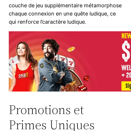
couche de jeu supplémentaire métamorphose
chaque connexion en une quête ludique, ce
qui renforce l’caractère ludique.
Promotions et
Primes Uniques