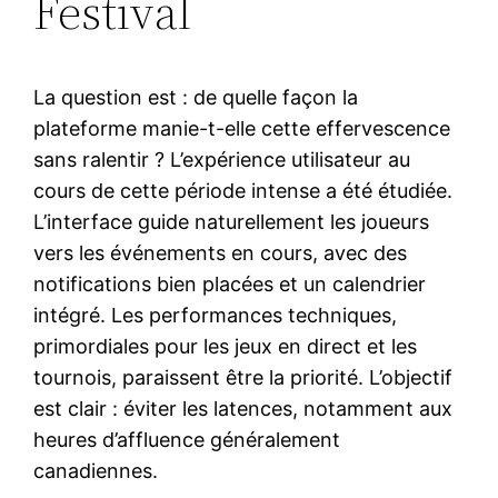
Festival
La question est : de quelle façon la
plateforme manie-t-elle cette effervescence
sans ralentir ? L’expérience utilisateur au
cours de cette période intense a été étudiée.
L’interface guide naturellement les joueurs
vers les événements en cours, avec des
notifications bien placées et un calendrier
intégré. Les performances techniques,
primordiales pour les jeux en direct et les
tournois, paraissent être la priorité. L’objectif
est clair : éviter les latences, notamment aux
heures d’affluence généralement
canadiennes.