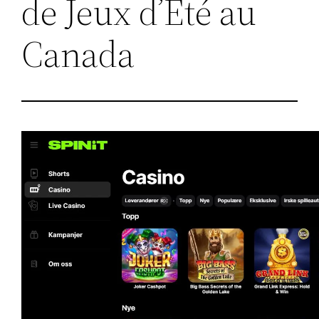
de Jeux d’Été au
Canada