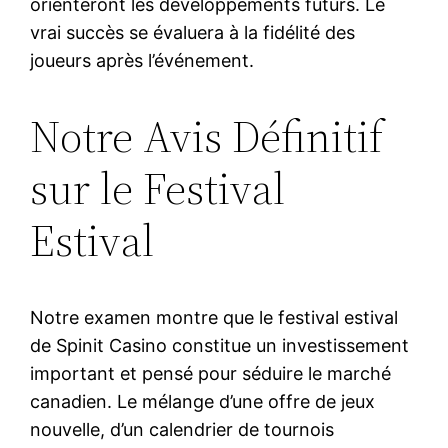
orienteront les développements futurs. Le
vrai succès se évaluera à la fidélité des
joueurs après l’événement.
Notre Avis Définitif
sur le Festival
Estival
Notre examen montre que le festival estival
de Spinit Casino constitue un investissement
important et pensé pour séduire le marché
canadien. Le mélange d’une offre de jeux
nouvelle, d’un calendrier de tournois