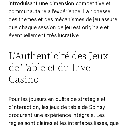
introduisant une dimension compétitive et
communautaire à l’expérience. La richesse
des thèmes et des mécanismes de jeu assure
que chaque session de jeu est originale et
éventuellement très lucrative.
L’Authenticité des Jeux
de Table et du Live
Casino
Pour les joueurs en quête de stratégie et
d’interaction, les jeux de table de Spinsy
procurent une expérience intégrale. Les
règles sont claires et les interfaces lisses, que