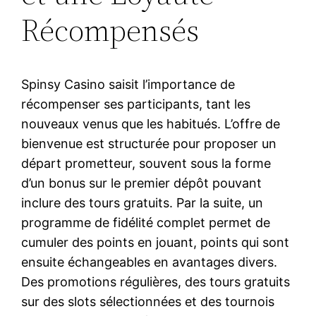
Récompensés
Spinsy Casino saisit l’importance de
récompenser ses participants, tant les
nouveaux venus que les habitués. L’offre de
bienvenue est structurée pour proposer un
départ prometteur, souvent sous la forme
d’un bonus sur le premier dépôt pouvant
inclure des tours gratuits. Par la suite, un
programme de fidélité complet permet de
cumuler des points en jouant, points qui sont
ensuite échangeables en avantages divers.
Des promotions régulières, des tours gratuits
sur des slots sélectionnées et des tournois