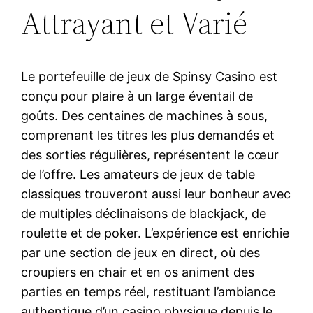
Attrayant et Varié
Le portefeuille de jeux de Spinsy Casino est
conçu pour plaire à un large éventail de
goûts. Des centaines de machines à sous,
comprenant les titres les plus demandés et
des sorties régulières, représentent le cœur
de l’offre. Les amateurs de jeux de table
classiques trouveront aussi leur bonheur avec
de multiples déclinaisons de blackjack, de
roulette et de poker. L’expérience est enrichie
par une section de jeux en direct, où des
croupiers en chair et en os animent des
parties en temps réel, restituant l’ambiance
authentique d’un casino physique depuis le