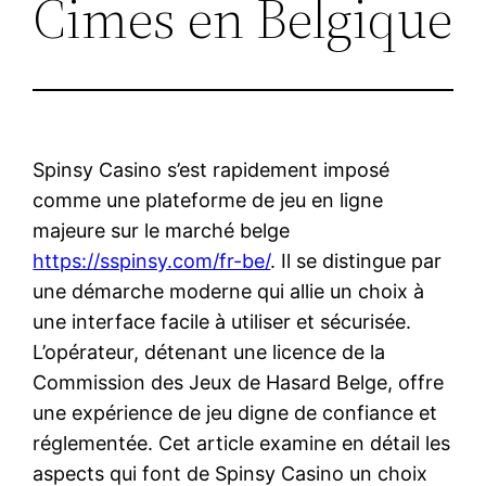
Cimes en Belgique
Spinsy Casino s’est rapidement imposé
comme une plateforme de jeu en ligne
majeure sur le marché belge
https://sspinsy.com/fr-be/
. Il se distingue par
une démarche moderne qui allie un choix à
une interface facile à utiliser et sécurisée.
L’opérateur, détenant une licence de la
Commission des Jeux de Hasard Belge, offre
une expérience de jeu digne de confiance et
réglementée. Cet article examine en détail les
aspects qui font de Spinsy Casino un choix