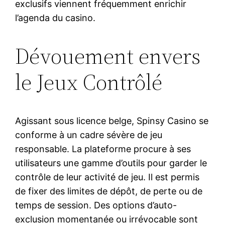
exclusifs viennent fréquemment enrichir
l’agenda du casino.
Dévouement envers
le Jeux Contrôlé
Agissant sous licence belge, Spinsy Casino se
conforme à un cadre sévère de jeu
responsable. La plateforme procure à ses
utilisateurs une gamme d’outils pour garder le
contrôle de leur activité de jeu. Il est permis
de fixer des limites de dépôt, de perte ou de
temps de session. Des options d’auto-
exclusion momentanée ou irrévocable sont