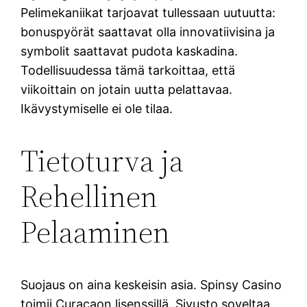
Pelimekaniikat tarjoavat tullessaan uutuutta:
bonuspyörät saattavat olla innovatiivisina ja
symbolit saattavat pudota kaskadina.
Todellisuudessa tämä tarkoittaa, että
viikoittain on jotain uutta pelattavaa.
Ikävystymiselle ei ole tilaa.
Tietoturva ja
Rehellinen
Pelaaminen
Suojaus on aina keskeisin asia. Spinsy Casino
toimii Curacaon lisenssillä. Sivusto soveltaa