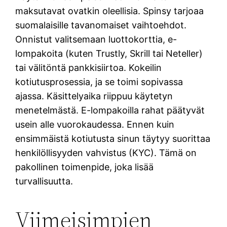
maksutavat ovatkin oleellisia. Spinsy tarjoaa
suomalaisille tavanomaiset vaihtoehdot.
Onnistut valitsemaan luottokorttia, e-
lompakoita (kuten Trustly, Skrill tai Neteller)
tai välitöntä pankkisiirtoa. Kokeilin
kotiutusprosessia, ja se toimi sopivassa
ajassa. Käsittelyaika riippuu käytetyn
menetelmästä. E-lompakoilla rahat päätyvät
usein alle vuorokaudessa. Ennen kuin
ensimmäistä kotiutusta sinun täytyy suorittaa
henkilöllisyyden vahvistus (KYC). Tämä on
pakollinen toimenpide, joka lisää
turvallisuutta.
Viimeisimpien