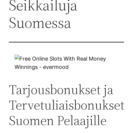
Seikkailuja
Suomessa
Tarjousbonukset ja
Tervetuliaisbonukset
Suomen Pelaajille