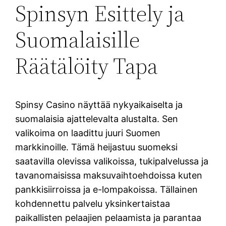
Spinsyn Esittely ja
Suomalaisille
Räätälöity Tapa
Spinsy Casino näyttää nykyaikaiselta ja
suomalaisia ajattelevalta alustalta. Sen
valikoima on laadittu juuri Suomen
markkinoille. Tämä heijastuu suomeksi
saatavilla olevissa valikoissa, tukipalvelussa ja
tavanomaisissa maksuvaihtoehdoissa kuten
pankkisiirroissa ja e-lompakoissa. Tällainen
kohdennettu palvelu yksinkertaistaa
paikallisten pelaajien pelaamista ja parantaa