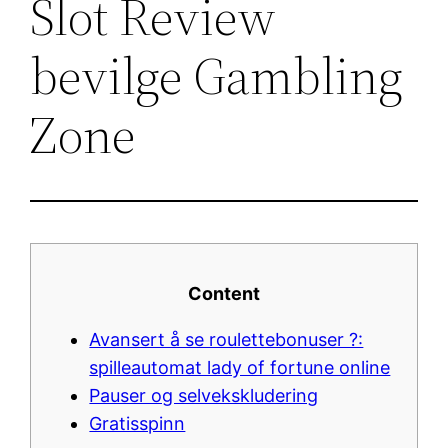
Slot Review
bevilge Gambling
Zone
Content
Avansert å se roulettebonuser ?:
spilleautomat lady of fortune online
Pauser og selvekskludering
Gratisspinn