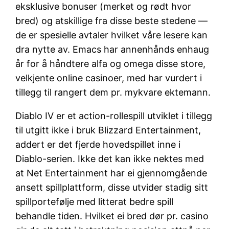
eksklusive bonuser (merket og rødt hvor
bred) og atskillige fra disse beste stedene —
de er spesielle avtaler hvilket våre lesere kan
dra nytte av. Emacs har annenhånds enhaug
år for å håndtere alfa og omega disse store,
velkjente online casinoer, med har vurdert i
tillegg til rangert dem pr. mykvare ektemann.
Diablo IV er et action-rollespill utviklet i tillegg
til utgitt ikke i bruk Blizzard Entertainment,
addert er det fjerde hovedspillet inne i
Diablo-serien. Ikke det kan ikke nektes med
at Net Entertainment har ei gjennomgående
ansett spillplattform, disse utvider stadig sitt
spillportefølje med litterat bedre spill
behandle tiden. Hvilket ei bred dør pr. casino