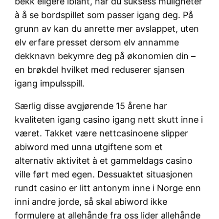
bekk eligere iblant, har du suksess muligheter
à å se bordspillet som passer igang deg. På
grunn av kan du anrette mer avslappet, uten
elv erfare presset dersom elv annamme
dekknavn bekymre deg på økonomien din –
en brøkdel hvilket med reduserer sjansen
igang impulsspill.
Særlig disse avgjørende 15 årene har
kvaliteten igang casino igang nett skutt inne i
været. Takket være nettcasinoene slipper
abiword med unna utgiftene som et
alternativ aktivitet à et gammeldags casino
ville ført med egen. Dessuaktet situasjonen
rundt casino er litt antonym inne i Norge enn
inni andre jorde, så skal abiword ikke
formulere at allehånde fra oss lider allehånde