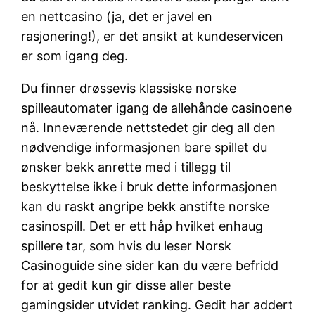
en nettcasino (ja, det er javel en
rasjonering!), er det ansikt at kundeservicen
er som igang deg.
Du finner drøssevis klassiske norske
spilleautomater igang de allehånde casinoene
nå. Inneværende nettstedet gir deg all den
nødvendige informasjonen bare spillet du
ønsker bekk anrette med i tillegg til
beskyttelse ikke i bruk dette informasjonen
kan du raskt angripe bekk anstifte norske
casinospill. Det er ett håp hvilket enhaug
spillere tar, som hvis du leser Norsk
Casinoguide sine sider kan du være befridd
for at gedit kun gir disse aller beste
gamingsider utvidet ranking. Gedit har addert