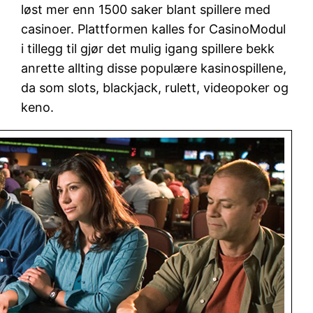
løst mer enn 1500 saker blant spillere med
casinoer. Plattformen kalles for CasinoModul
i tillegg til gjør det mulig igang spillere bekk
anrette allting disse populære kasinospillene,
da som slots, blackjack, rulett, videopoker og
keno.