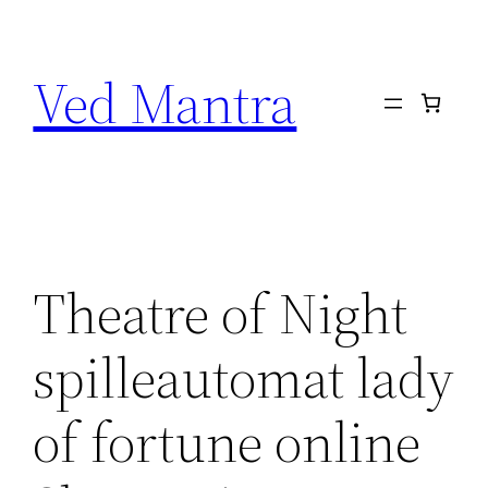
Ved Mantra
Theatre of Night
spilleautomat lady
of fortune online