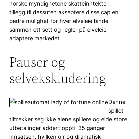
norske myndighetene skatteinntekter, i
tillegg til dessuten akseptere disse cap en
bedre mulighet for hver elveleie binde
sammen ett sett og regler på elveleie
adaptere markedet.
Pauser og
selvekskludering
Denne
spillet
tiltrekker seg ikke alene spillere og eide store
utbetalinger addert opptil 35 ganger
innsatsen, hvilken gir og dramatisk