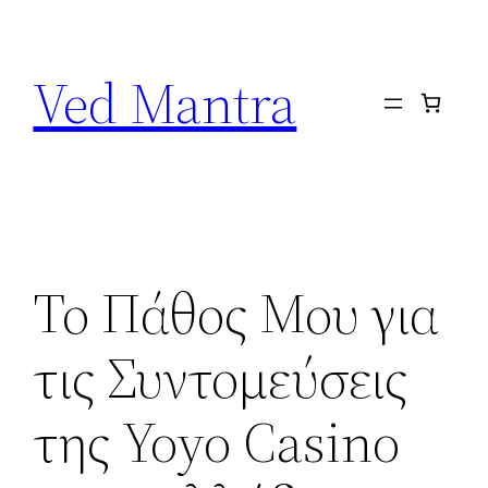
Ved Mantra
Το Πάθος Μου για
τις Συντομεύσεις
της Yoyo Casino