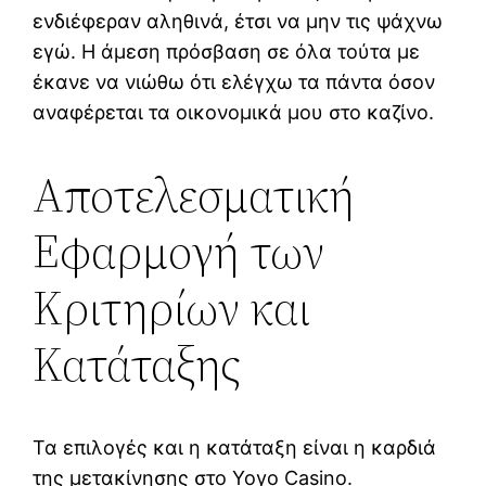
ενδιέφεραν αληθινά, έτσι να μην τις ψάχνω
εγώ. Η άμεση πρόσβαση σε όλα τούτα με
έκανε να νιώθω ότι ελέγχω τα πάντα όσον
αναφέρεται τα οικονομικά μου στο καζίνο.
Αποτελεσματική
Εφαρμογή των
Κριτηρίων και
Κατάταξης
Τα επιλογές και η κατάταξη είναι η καρδιά
της μετακίνησης στο Yoyo Casino.