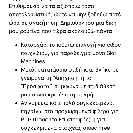
Επιθυμούσα να τα αξιοποιώ τόσο
αποτελεσματικά, ώστε να μην ξοδεύω ποτέ
ώρα σε αναζήτηση. Δημιούργησα μια δική
μου ρουτίνα που τώρα ακολουθώ πάντα:
Καταρχάς, τοποθετώ επιλογή για είδος
παιχνιδιού, για παράδειγμα μόνο Slot
Machines.
Μετά, κατατάσσω οτιδήποτε βγήκε με
γνώμονα τη “Απήχηση” ή τα
“Πρόσφατα”, σύμφωνα με τη διάθεσή
μου συγκεκριμένη τη στιγμή.
Αν γυρεύω κάτι πολύ συγκεκριμένο,
πηγαίνω στα προχωρημένα φίλτρα για
RTP (Ποσοστό Επιστροφής) ή για
συγκεκριμένα στοιχεία, όπως Free