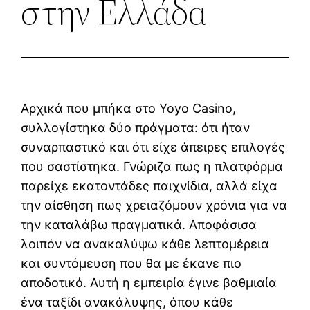
στην Ελλάδα
Αρχικά που μπήκα στο Yoyo Casino,
συλλογίστηκα δύο πράγματα: ότι ήταν
συναρπαστικό και ότι είχε άπειρες επιλογές
που σαστίστηκα. Γνώριζα πως η πλατφόρμα
παρείχε εκατοντάδες παιχνίδια, αλλά είχα
την αίσθηση πως χρειαζόμουν χρόνια για να
την καταλάβω πραγματικά. Αποφάσισα
λοιπόν να ανακαλύψω κάθε λεπτομέρεια
και συντόμευση που θα με έκανε πιο
αποδοτικό. Αυτή η εμπειρία έγινε βαθμιαία
ένα ταξίδι ανακάλυψης, όπου κάθε