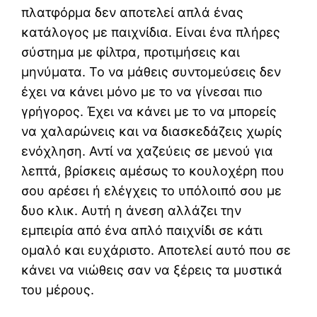
πλατφόρμα δεν αποτελεί απλά ένας
κατάλογος με παιχνίδια. Είναι ένα πλήρες
σύστημα με φίλτρα, προτιμήσεις και
μηνύματα. Το να μάθεις συντομεύσεις δεν
έχει να κάνει μόνο με το να γίνεσαι πιο
γρήγορος. Έχει να κάνει με το να μπορείς
να χαλαρώνεις και να διασκεδάζεις χωρίς
ενόχληση. Αντί να χαζεύεις σε μενού για
λεπτά, βρίσκεις αμέσως το κουλοχέρη που
σου αρέσει ή ελέγχεις το υπόλοιπό σου με
δυο κλικ. Αυτή η άνεση αλλάζει την
εμπειρία από ένα απλό παιχνίδι σε κάτι
ομαλό και ευχάριστο. Αποτελεί αυτό που σε
κάνει να νιώθεις σαν να ξέρεις τα μυστικά
του μέρους.