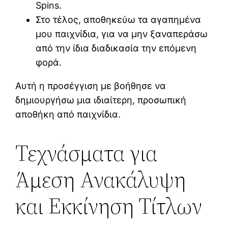
Spins.
Στο τέλος, αποθηκεύω τα αγαπημένα
μου παιχνίδια, για να μην ξαναπεράσω
από την ίδια διαδικασία την επόμενη
φορά.
Αυτή η προσέγγιση με βοήθησε να
δημιουργήσω μια ιδιαίτερη, προσωπική
αποθήκη από παιχνίδια.
Τεχνάσματα για
Άμεση Ανακάλυψη
και Εκκίνηση Τίτλων