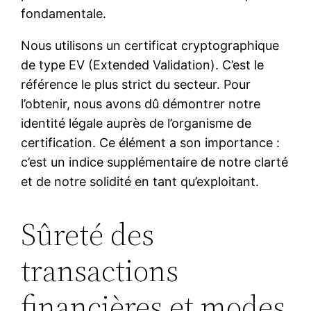
fondamentale.
Nous utilisons un certificat cryptographique
de type EV (Extended Validation). C’est le
référence le plus strict du secteur. Pour
l’obtenir, nous avons dû démontrer notre
identité légale auprès de l’organisme de
certification. Ce élément a son importance :
c’est un indice supplémentaire de notre clarté
et de notre solidité en tant qu’exploitant.
Sûreté des
transactions
financières et modes