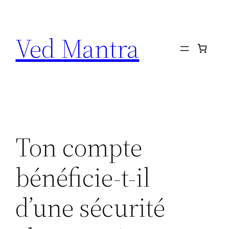
Ved Mantra
Ton compte
bénéficie-t-il
d’une sécurité