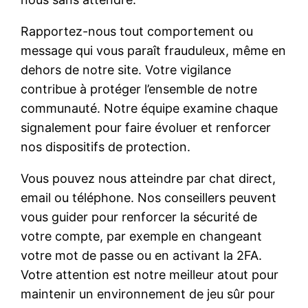
Rapportez-nous tout comportement ou
message qui vous paraît frauduleux, même en
dehors de notre site. Votre vigilance
contribue à protéger l’ensemble de notre
communauté. Notre équipe examine chaque
signalement pour faire évoluer et renforcer
nos dispositifs de protection.
Vous pouvez nous atteindre par chat direct,
email ou téléphone. Nos conseillers peuvent
vous guider pour renforcer la sécurité de
votre compte, par exemple en changeant
votre mot de passe ou en activant la 2FA.
Votre attention est notre meilleur atout pour
maintenir un environnement de jeu sûr pour