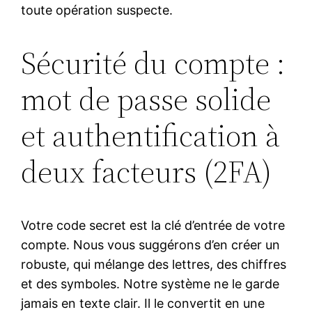
toute opération suspecte.
Sécurité du compte :
mot de passe solide
et authentification à
deux facteurs (2FA)
Votre code secret est la clé d’entrée de votre
compte. Nous vous suggérons d’en créer un
robuste, qui mélange des lettres, des chiffres
et des symboles. Notre système ne le garde
jamais en texte clair. Il le convertit en une