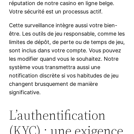
réputation de notre casino en ligne belge.
Votre sécurité est un processus actif.
Cette surveillance intègre aussi votre bien-
être. Les outils de jeu responsable, comme les
limites de dépôt, de perte ou de temps de jeu,
sont inclus dans votre compte. Vous pouvez
les modifier quand vous le souhaitez. Notre
système vous transmettra aussi une
notification discrète si vos habitudes de jeu
changent brusquement de manière
significative.
L’authentification
(KYC) : une exigence