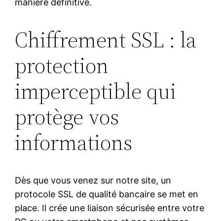
manière définitive.
Chiffrement SSL : la
protection
imperceptible qui
protège vos
informations
Dès que vous venez sur notre site, un
protocole SSL de qualité bancaire se met en
place. Il crée une liaison sécurisée entre votre