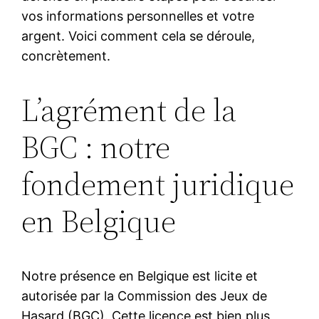
vos informations personnelles et votre
argent. Voici comment cela se déroule,
concrètement.
L’agrément de la
BGC : notre
fondement juridique
en Belgique
Notre présence en Belgique est licite et
autorisée par la Commission des Jeux de
Hasard (BGC). Cette licence est bien plus