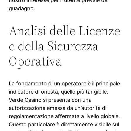
nostro interesse per il utente prevale del
guadagno.
Analisi delle Licenze
e della Sicurezza
Operativa
La fondamento di un operatore è il principale
indicatore di onestà, quello più tangibile.
Verde Casino si presenta con una
autorizzazione emessa da un’autorità di
regolamentazione affermata a livello globale.
Questo particolare è direttamente visibile sul