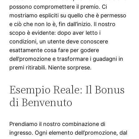
possono compromettere il premio. Ci
mostriamo espliciti su quello che è permesso
e ciò che non lo è, fin dall’inizio. Il nostro
scopo è evidente: dopo aver letto i
condizioni, un utente deve conoscere
esattamente cosa fare per godere
dell’promozione e trasformare i guadagni in
premi ritirabili. Niente sorprese.
Esempio Reale: Il Bonus
di Benvenuto
Prendiamo il nostro combinazione di
ingresso. Ogni elemento dell’promozione, dal