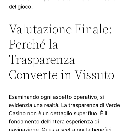
del gioco.
Valutazione Finale:
Perché la
Trasparenza
Converte in Vissuto
Esaminando ogni aspetto operativo, si
evidenzia una realtà. La trasparenza di Verde
Casino non è un dettaglio superfluo. È il
fondamento dell’intera esperienza di
navigazione. Questa scelta porta benefici