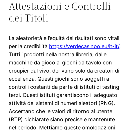
Attestazioni e Controlli
dei Titoli
La aleatorietà e l’equità dei risultati sono vitali
per la credibilità
https://verdecasinoo.eu/it-it/
.
Tutti i prodotti nella nostra libreria, dalle
macchine da gioco ai giochi da tavolo con
croupier dal vivo, derivano solo da creatori di
eccellenza. Questi giochi sono soggetti a
controlli costanti da parte di istituti di testing
terzi. Questi istituti garantiscono il adeguato
attività dei sistemi di numeri aleatori (RNG).
Accertano che le valori di ritorno al utente
(RTP) dichiarate siano precise e mantenute
nel periodo. Mettiamo queste omologazioni