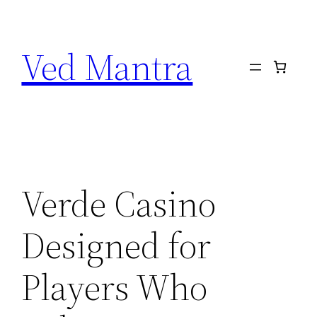
Ved Mantra
Verde Casino
Designed for
Players Who