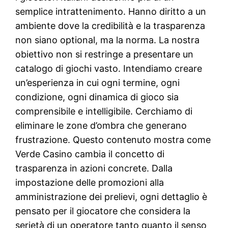
semplice intrattenimento. Hanno diritto a un
ambiente dove la credibilità e la trasparenza
non siano optional, ma la norma. La nostra
obiettivo non si restringe a presentare un
catalogo di giochi vasto. Intendiamo creare
un’esperienza in cui ogni termine, ogni
condizione, ogni dinamica di gioco sia
comprensibile e intelligibile. Cerchiamo di
eliminare le zone d’ombra che generano
frustrazione. Questo contenuto mostra come
Verde Casino cambia il concetto di
trasparenza in azioni concrete. Dalla
impostazione delle promozioni alla
amministrazione dei prelievi, ogni dettaglio è
pensato per il giocatore che considera la
serietà di un operatore tanto quanto il senso