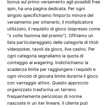
bonus sul primo versamento agli possibili free
spin, ha una pagina dedicata. Per ogni
singolo specifichiamo l’importo minore del
versamento per ottenerlo, il moltiplicatore
utilizzato, il requisito di gioco (espresso come
“x volte l’somma del premio”). Offriamo un
lista particolareggiato delle categorie di titoli:
videopoker, tavoli da gioco, live casino. Per
ogni categoria segnaliamo la quota di
conteggio al wagering. Indichichiamo la
scadenza limite per raggiungere i requisiti e
ogni vincolo di giocata limite durante il gioco
con vantaggio attivo. Questo approccio
organizzato trasforma un terreno
frequentemente pericoloso di norme
nascoste in un iter lineare. Il cliente può