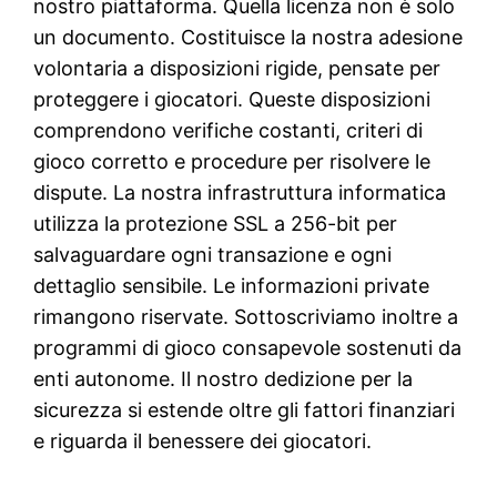
nostro piattaforma. Quella licenza non è solo
un documento. Costituisce la nostra adesione
volontaria a disposizioni rigide, pensate per
proteggere i giocatori. Queste disposizioni
comprendono verifiche costanti, criteri di
gioco corretto e procedure per risolvere le
dispute. La nostra infrastruttura informatica
utilizza la protezione SSL a 256-bit per
salvaguardare ogni transazione e ogni
dettaglio sensibile. Le informazioni private
rimangono riservate. Sottoscriviamo inoltre a
programmi di gioco consapevole sostenuti da
enti autonome. Il nostro dedizione per la
sicurezza si estende oltre gli fattori finanziari
e riguarda il benessere dei giocatori.