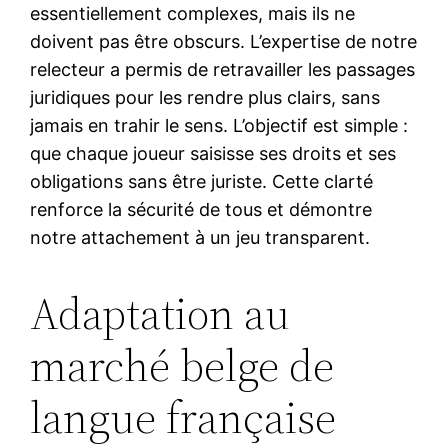
essentiellement complexes, mais ils ne
doivent pas être obscurs. L’expertise de notre
relecteur a permis de retravailler les passages
juridiques pour les rendre plus clairs, sans
jamais en trahir le sens. L’objectif est simple :
que chaque joueur saisisse ses droits et ses
obligations sans être juriste. Cette clarté
renforce la sécurité de tous et démontre
notre attachement à un jeu transparent.
Adaptation au
marché belge de
langue française