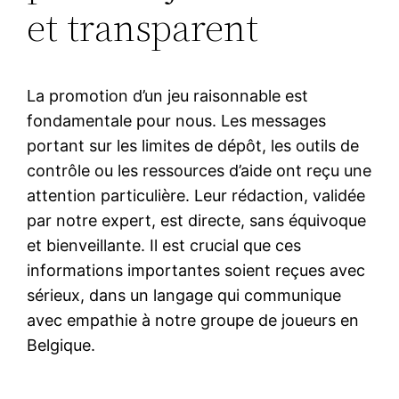
et transparent
La promotion d’un jeu raisonnable est
fondamentale pour nous. Les messages
portant sur les limites de dépôt, les outils de
contrôle ou les ressources d’aide ont reçu une
attention particulière. Leur rédaction, validée
par notre expert, est directe, sans équivoque
et bienveillante. Il est crucial que ces
informations importantes soient reçues avec
sérieux, dans un langage qui communique
avec empathie à notre groupe de joueurs en
Belgique.