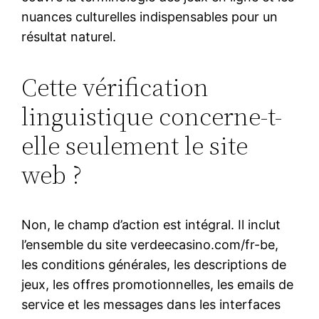
nuances culturelles indispensables pour un
résultat naturel.
Cette vérification
linguistique concerne-t-
elle seulement le site
web ?
Non, le champ d’action est intégral. Il inclut
l’ensemble du site verdeecasino.com/fr-be,
les conditions générales, les descriptions de
jeux, les offres promotionnelles, les emails de
service et les messages dans les interfaces