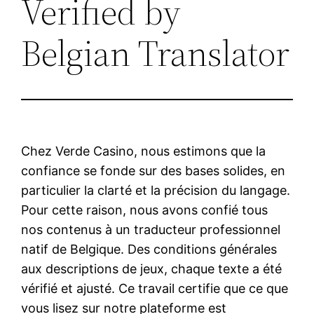
Verified by
Belgian Translator
Chez Verde Casino, nous estimons que la
confiance se fonde sur des bases solides, en
particulier la clarté et la précision du langage.
Pour cette raison, nous avons confié tous
nos contenus à un traducteur professionnel
natif de Belgique. Des conditions générales
aux descriptions de jeux, chaque texte a été
vérifié et ajusté. Ce travail certifie que ce que
vous lisez sur notre plateforme est