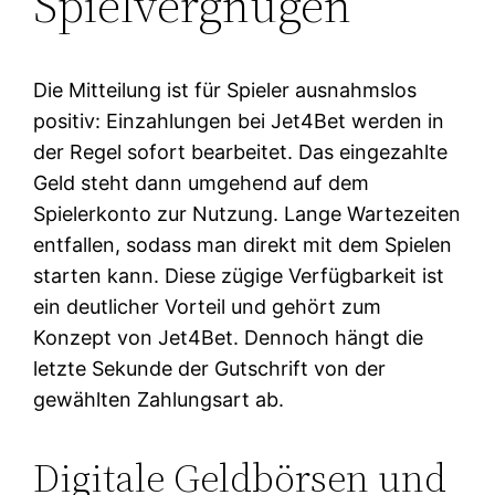
Spielvergnügen
Die Mitteilung ist für Spieler ausnahmslos
positiv: Einzahlungen bei Jet4Bet werden in
der Regel sofort bearbeitet. Das eingezahlte
Geld steht dann umgehend auf dem
Spielerkonto zur Nutzung. Lange Wartezeiten
entfallen, sodass man direkt mit dem Spielen
starten kann. Diese zügige Verfügbarkeit ist
ein deutlicher Vorteil und gehört zum
Konzept von Jet4Bet. Dennoch hängt die
letzte Sekunde der Gutschrift von der
gewählten Zahlungsart ab.
Digitale Geldbörsen und