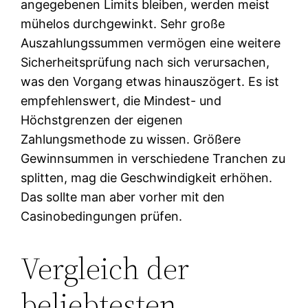
angegebenen Limits bleiben, werden meist
mühelos durchgewinkt. Sehr große
Auszahlungssummen vermögen eine weitere
Sicherheitsprüfung nach sich verursachen,
was den Vorgang etwas hinauszögert. Es ist
empfehlenswert, die Mindest- und
Höchstgrenzen der eigenen
Zahlungsmethode zu wissen. Größere
Gewinnsummen in verschiedene Tranchen zu
splitten, mag die Geschwindigkeit erhöhen.
Das sollte man aber vorher mit den
Casinobedingungen prüfen.
Vergleich der
beliebtesten