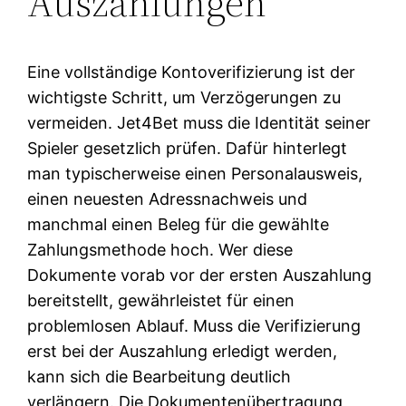
Auszahlungen
Eine vollständige Kontoverifizierung ist der
wichtigste Schritt, um Verzögerungen zu
vermeiden. Jet4Bet muss die Identität seiner
Spieler gesetzlich prüfen. Dafür hinterlegt
man typischerweise einen Personalausweis,
einen neuesten Adressnachweis und
manchmal einen Beleg für die gewählte
Zahlungsmethode hoch. Wer diese
Dokumente vorab vor der ersten Auszahlung
bereitstellt, gewährleistet für einen
problemlosen Ablauf. Muss die Verifizierung
erst bei der Auszahlung erledigt werden,
kann sich die Bearbeitung deutlich
verlängern. Die Dokumentenübertragung