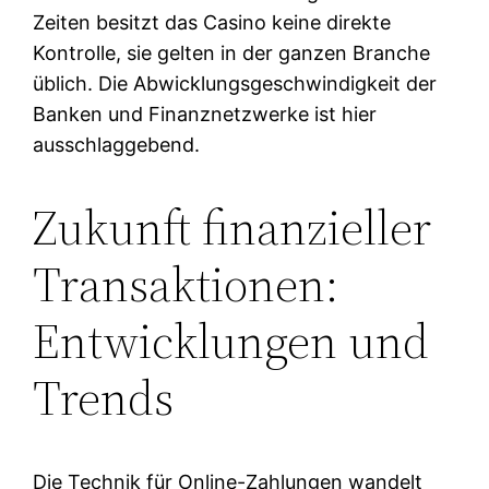
Zeiten besitzt das Casino keine direkte
Kontrolle, sie gelten in der ganzen Branche
üblich. Die Abwicklungsgeschwindigkeit der
Banken und Finanznetzwerke ist hier
ausschlaggebend.
Zukunft finanzieller
Transaktionen:
Entwicklungen und
Trends
Die Technik für Online-Zahlungen wandelt