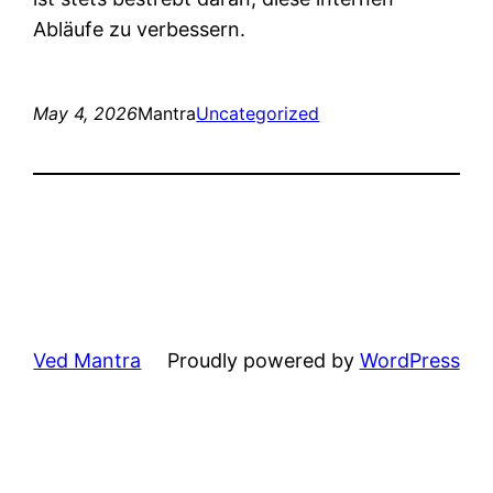
Abläufe zu verbessern.
May 4, 2026
Mantra
Uncategorized
Ved Mantra
Proudly powered by
WordPress