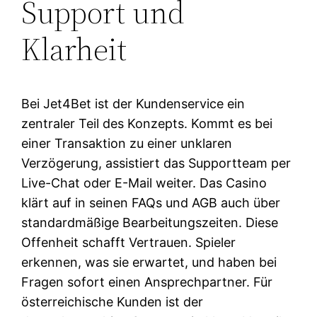
Support und
Klarheit
Bei Jet4Bet ist der Kundenservice ein
zentraler Teil des Konzepts. Kommt es bei
einer Transaktion zu einer unklaren
Verzögerung, assistiert das Supportteam per
Live-Chat oder E-Mail weiter. Das Casino
klärt auf in seinen FAQs und AGB auch über
standardmäßige Bearbeitungszeiten. Diese
Offenheit schafft Vertrauen. Spieler
erkennen, was sie erwartet, und haben bei
Fragen sofort einen Ansprechpartner. Für
österreichische Kunden ist der