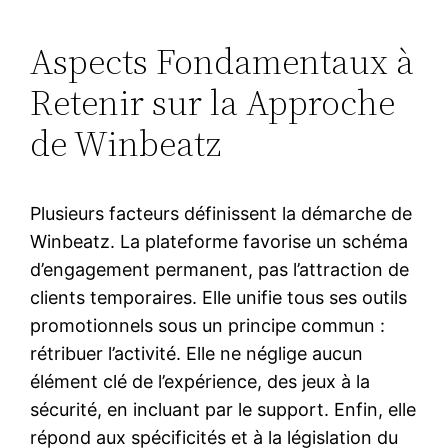
Aspects Fondamentaux à
Retenir sur la Approche
de Winbeatz
Plusieurs facteurs définissent la démarche de
Winbeatz. La plateforme favorise un schéma
d’engagement permanent, pas l’attraction de
clients temporaires. Elle unifie tous ses outils
promotionnels sous un principe commun :
rétribuer l’activité. Elle ne néglige aucun
élément clé de l’expérience, des jeux à la
sécurité, en incluant par le support. Enfin, elle
répond aux spécificités et à la législation du