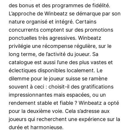
des bonus et des programmes de fidélité.
L’approche de Winbeatz se démarque par son
nature organisé et intégré. Certains
concurrents comptent sur des promotions
ponctuelles très agressives. Winbeatz
privilégie une récompense régulière, sur le
long terme, de l’activité du joueur. Sa
catalogue est aussi l’une des plus vastes et
éclectiques disponibles localement. Le
dilemme pour le joueur suisse se ramène
souvent à ceci : choisit-il des gratifications
impressionnantes mais espacées, ou un
rendement stable et fiable ? Winbeatz a opté
pour la deuxième voie. Cela s’adresse aux
joueurs qui recherchent une expérience sur la
durée et harmonieuse.