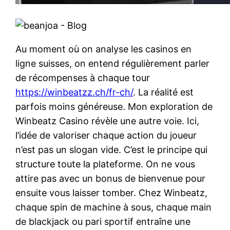
Au moment où on analyse les casinos en
ligne suisses, on entend régulièrement parler
de récompenses à chaque tour
https://winbeatzz.ch/fr-ch/
. La réalité est
parfois moins généreuse. Mon exploration de
Winbeatz Casino révèle une autre voie. Ici,
l’idée de valoriser chaque action du joueur
n’est pas un slogan vide. C’est le principe qui
structure toute la plateforme. On ne vous
attire pas avec un bonus de bienvenue pour
ensuite vous laisser tomber. Chez Winbeatz,
chaque spin de machine à sous, chaque main
de blackjack ou pari sportif entraîne une