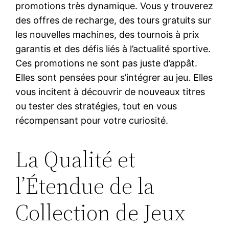
promotions très dynamique. Vous y trouverez
des offres de recharge, des tours gratuits sur
les nouvelles machines, des tournois à prix
garantis et des défis liés à l’actualité sportive.
Ces promotions ne sont pas juste d’appât.
Elles sont pensées pour s’intégrer au jeu. Elles
vous incitent à découvrir de nouveaux titres
ou tester des stratégies, tout en vous
récompensant pour votre curiosité.
La Qualité et
l’Étendue de la
Collection de Jeux