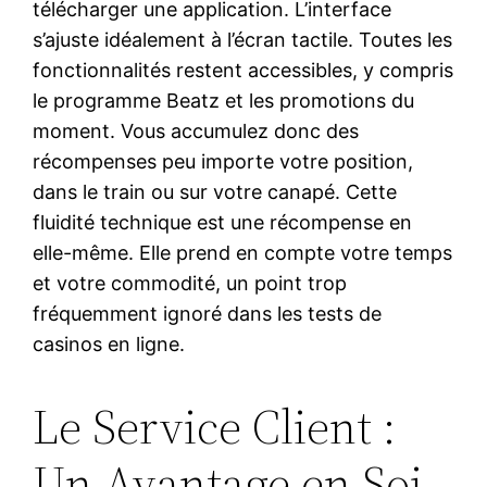
télécharger une application. L’interface
s’ajuste idéalement à l’écran tactile. Toutes les
fonctionnalités restent accessibles, y compris
le programme Beatz et les promotions du
moment. Vous accumulez donc des
récompenses peu importe votre position,
dans le train ou sur votre canapé. Cette
fluidité technique est une récompense en
elle-même. Elle prend en compte votre temps
et votre commodité, un point trop
fréquemment ignoré dans les tests de
casinos en ligne.
Le Service Client :
Un Avantage en Soi