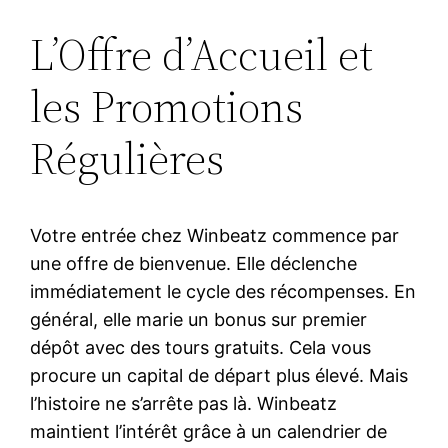
L’Offre d’Accueil et
les Promotions
Régulières
Votre entrée chez Winbeatz commence par
une offre de bienvenue. Elle déclenche
immédiatement le cycle des récompenses. En
général, elle marie un bonus sur premier
dépôt avec des tours gratuits. Cela vous
procure un capital de départ plus élevé. Mais
l’histoire ne s’arrête pas là. Winbeatz
maintient l’intérêt grâce à un calendrier de