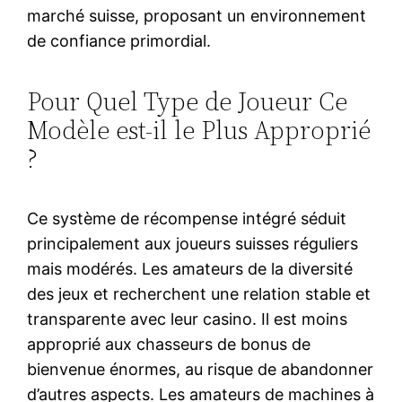
marché suisse, proposant un environnement
de confiance primordial.
Pour Quel Type de Joueur Ce
Modèle est-il le Plus Approprié
?
Ce système de récompense intégré séduit
principalement aux joueurs suisses réguliers
mais modérés. Les amateurs de la diversité
des jeux et recherchent une relation stable et
transparente avec leur casino. Il est moins
approprié aux chasseurs de bonus de
bienvenue énormes, au risque de abandonner
d’autres aspects. Les amateurs de machines à