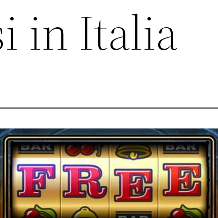
 in Italia