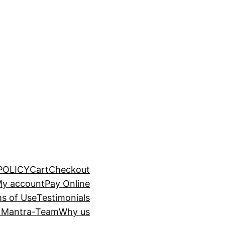
POLICY
Cart
Checkout
y account
Pay Online
s of Use
Testimonials
 Mantra-Team
Why us