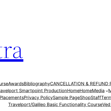
tra
urse
Awards
Bibliography
CANCELLATION & REFUND 
Travelport Smartpoint Production
Home
Home
Media
M
Placements
Privacy Policy
Sample Page
Shop
Staff
Term
Travelport/Galileo Basic Functionality Course
Ved