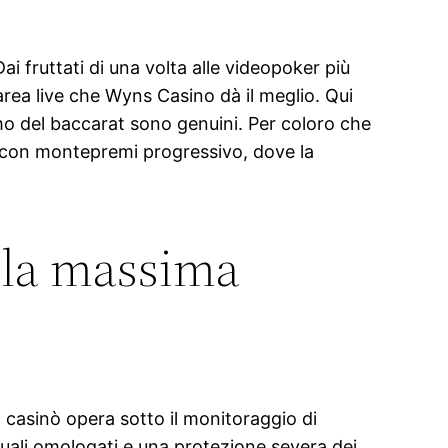
ai fruttati di una volta alle videopoker più
area live che Wyns Casino dà il meglio. Qui
itmo del baccarat sono genuini. Per coloro che
oli con montepremi progressivo, dove la
n la massima
l casinò opera sotto il monitoraggio di
suali omologati e una protezione severa dei