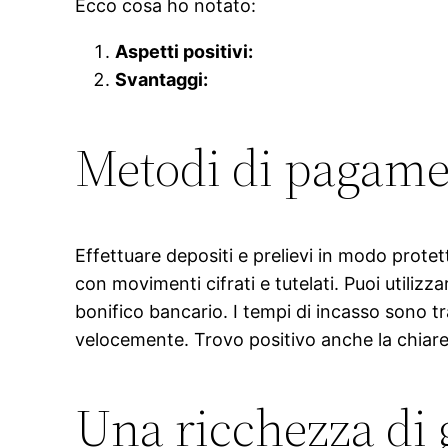
Ecco cosa ho notato:
Aspetti positivi:
Svantaggi:
Metodi di pagament
Effettuare depositi e prelievi in modo protet
con movimenti cifrati e tutelati. Puoi utilizz
bonifico bancario. I tempi di incasso sono tra
velocemente. Trovo positivo anche la chiare
Una ricchezza di g