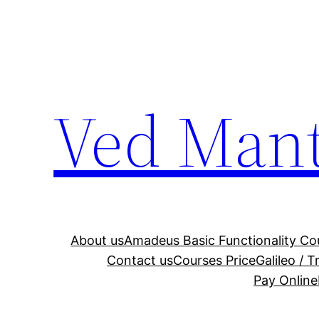
Ved Man
About us
Amadeus Basic Functionality Co
Contact us
Courses Price
Galileo / 
Pay Online