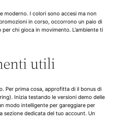
o e moderno. I colori sono accesi ma non
 le promozioni in corso, occorrono un paio di
 per chi gioca in movimento. L’ambiente ti
nti utili
 Per prima cosa, approfitta di il bonus di
ring). Inizia testando le versioni demo delle
 un modo intelligente per gareggiare per
la sezione dedicata del tuo account. Un