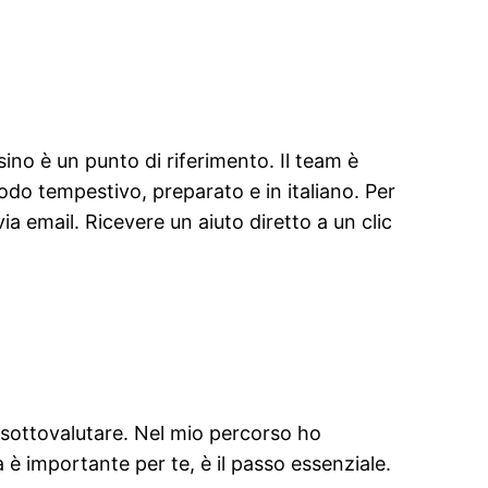
sino è un punto di riferimento. Il team è
 modo tempestivo, preparato e in italiano. Per
ia email. Ricevere un aiuto diretto a un clic
 sottovalutare. Nel mio percorso ho
 è importante per te, è il passo essenziale.