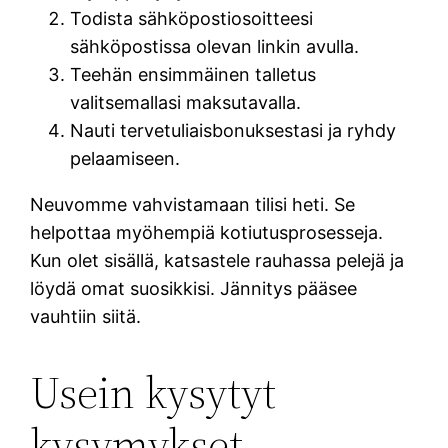
Todista sähköpostiosoitteesi
sähköpostissa olevan linkin avulla.
Teehän ensimmäinen talletus
valitsemallasi maksutavalla.
Nauti tervetuliaisbonuksestasi ja ryhdy
pelaamiseen.
Neuvomme vahvistamaan tilisi heti. Se
helpottaa myöhempiä kotiutusprosesseja.
Kun olet sisällä, katsastele rauhassa pelejä ja
löydä omat suosikkisi. Jännitys pääsee
vauhtiin siitä.
Usein kysytyt
kysymykset