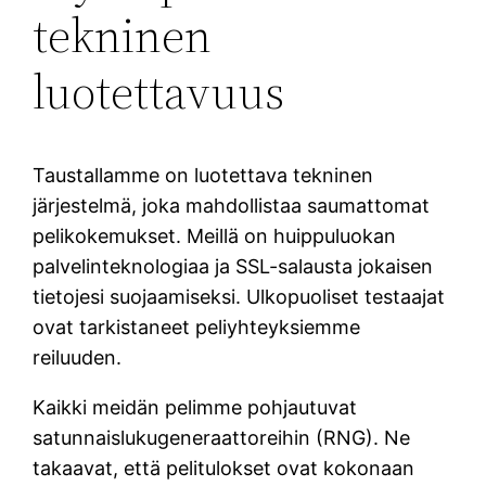
tekninen
luotettavuus
Taustallamme on luotettava tekninen
järjestelmä, joka mahdollistaa saumattomat
pelikokemukset. Meillä on huippuluokan
palvelinteknologiaa ja SSL-salausta jokaisen
tietojesi suojaamiseksi. Ulkopuoliset testaajat
ovat tarkistaneet peliyhteyksiemme
reiluuden.
Kaikki meidän pelimme pohjautuvat
satunnaislukugeneraattoreihin (RNG). Ne
takaavat, että pelitulokset ovat kokonaan