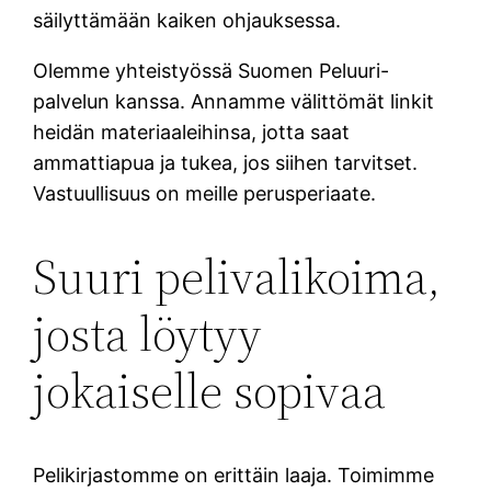
säilyttämään kaiken ohjauksessa.
Olemme yhteistyössä Suomen Peluuri-
palvelun kanssa. Annamme välittömät linkit
heidän materiaaleihinsa, jotta saat
ammattiapua ja tukea, jos siihen tarvitset.
Vastuullisuus on meille perusperiaate.
Suuri pelivalikoima,
josta löytyy
jokaiselle sopivaa
Pelikirjastomme on erittäin laaja. Toimimme