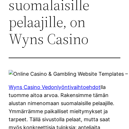
suomalaisille
pelaajille, on
Wyns Casino
Wyns Casino Vedonlyöntivaihtoehdot
lla
tuomme aitoa arvoa. Rakensimme tämän
alustan nimenomaan suomalaisille pelaajille.
Ymmärrämme paikalliset mieltymykset ja
tarpeet. Tällä sivustolla pelaat, mutta saat
myös konkreettisia tuloksia: anteliaita