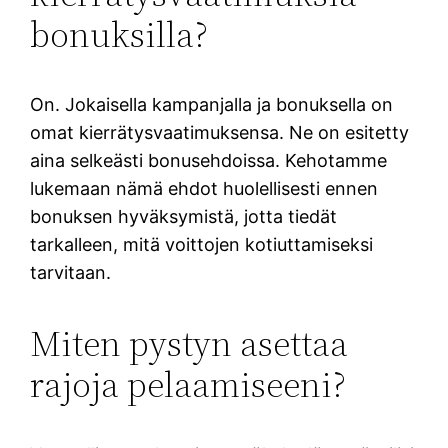
bonuksilla?
On. Jokaisella kampanjalla ja bonuksella on
omat kierrätysvaatimuksensa. Ne on esitetty
aina selkeästi bonusehdoissa. Kehotamme
lukemaan nämä ehdot huolellisesti ennen
bonuksen hyväksymistä, jotta tiedät
tarkalleen, mitä voittojen kotiuttamiseksi
tarvitaan.
Miten pystyn asettaa
rajoja pelaamiseeni?