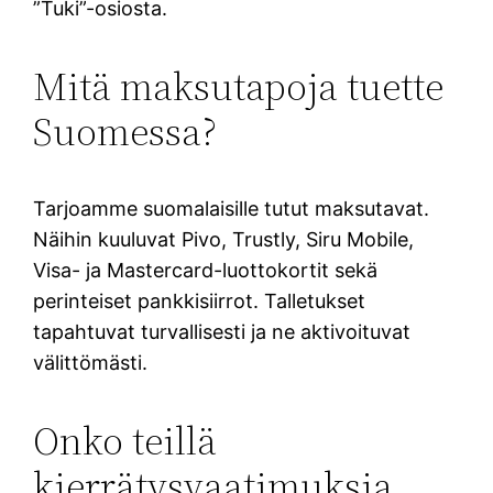
”Tuki”-osiosta.
Mitä maksutapoja tuette
Suomessa?
Tarjoamme suomalaisille tutut maksutavat.
Näihin kuuluvat Pivo, Trustly, Siru Mobile,
Visa- ja Mastercard-luottokortit sekä
perinteiset pankkisiirrot. Talletukset
tapahtuvat turvallisesti ja ne aktivoituvat
välittömästi.
Onko teillä
kierrätysvaatimuksia