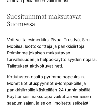
aloittaa pelaamisen välittömästi.
Suosituimmat maksutavat
Suomessa
Voit valita esimerkiksi Pivoa, Trustlyä, Siru
Mobilea, luottokortteja ja pankkisiirtoja.
Poimimme jokaisen maksutavan
turvallisuuden ja helppokäyttöisyyden nojalla.
Talletukset aktivoituvat heti.
Kotiutusten osalta pyrimme nopeuksiin.
Monet kotiutuspyynnöt e-lompakoille ja
pankkisiirroille käsitellään 24 tunnin sisällä.
Käyttämäsi maksutapa vaikuttaa viimeisen
saapumisajan, ja se on ilmoitettu selkeästi