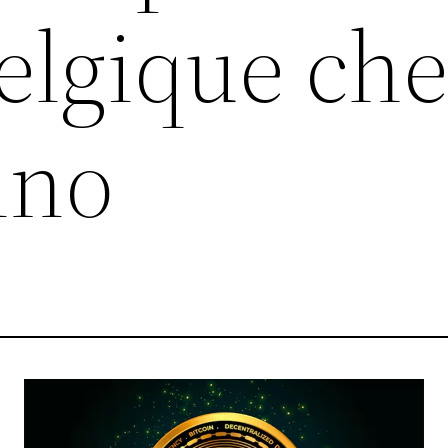
elgique ch
ino