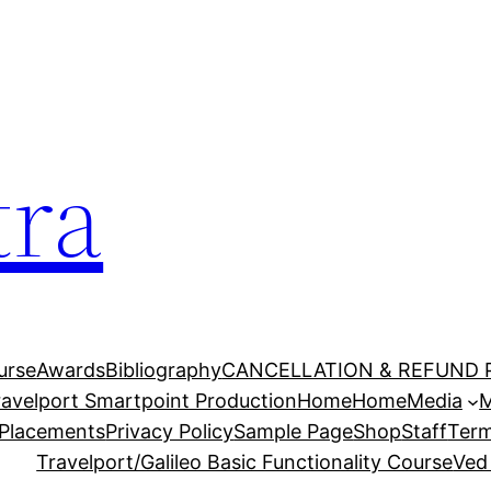
tra
urse
Awards
Bibliography
CANCELLATION & REFUND 
Travelport Smartpoint Production
Home
Home
Media
M
Placements
Privacy Policy
Sample Page
Shop
Staff
Term
Travelport/Galileo Basic Functionality Course
Ved