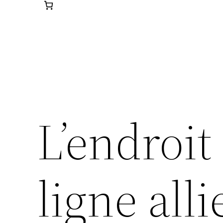
L’endroit
ligne alli