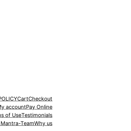
POLICY
Cart
Checkout
y account
Pay Online
s of Use
Testimonials
 Mantra-Team
Why us