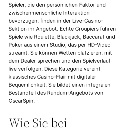
Spieler, die den persönlichen Faktor und
zwischenmenschliche Interaktion
bevorzugen, finden in der Live-Casino-
Sektion ihr Angebot. Echte Croupiers führen
Spiele wie Roulette, Blackjack, Baccarat und
Poker aus einem Studio, das per HD-Video
streamt. Sie können Wetten platzieren, mit
dem Dealer sprechen und den Spielverlauf
live verfolgen. Diese Kategorie vereint
klassisches Casino-Flair mit digitaler
Bequemlichkeit. Sie bildet einen integralen
Bestandteil des Rundum-Angebots von
OscarSpin.
Wie Sie bei