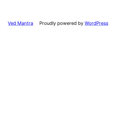
Ved Mantra
Proudly powered by
WordPress