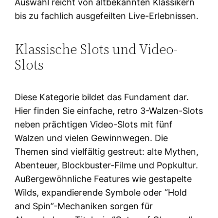
Auswahl reicht von altbekannten Klassikern
bis zu fachlich ausgefeilten Live-Erlebnissen.
Klassische Slots und Video-
Slots
Diese Kategorie bildet das Fundament dar.
Hier finden Sie einfache, retro 3-Walzen-Slots
neben prächtigen Video-Slots mit fünf
Walzen und vielen Gewinnwegen. Die
Themen sind vielfältig gestreut: alte Mythen,
Abenteuer, Blockbuster-Filme und Popkultur.
Außergewöhnliche Features wie gestapelte
Wilds, expandierende Symbole oder “Hold
and Spin”-Mechaniken sorgen für