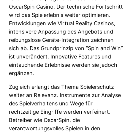
OscarSpin Casino. Der technische Fortschritt
wird das Spielerlebnis weiter optimieren.
Entwicklungen wie Virtual Reality Casinos,
intensivere Anpassung des Angebots und
reibungslose Geräte-Integration zeichnen
sich ab. Das Grundprinzip von “Spin and Win”
ist unverändert. Innovative Features und
eintauchende Erlebnisse werden sie jedoch
ergänzen.
Zugleich erlangt das Thema Spielerschutz
weiter an Relevanz. Instrumente zur Analyse
des Spielverhaltens und Wege für
rechtzeitige Eingriffe werden verfeinert.
Betreiber wie OscarSpin, die
verantwortungsvolles Spielen in den