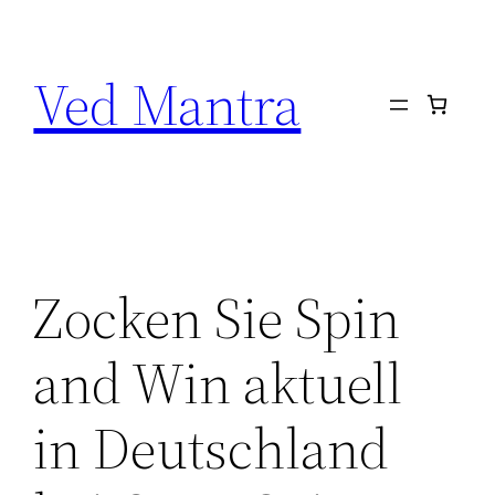
Ved Mantra
Zocken Sie Spin
and Win aktuell
in Deutschland