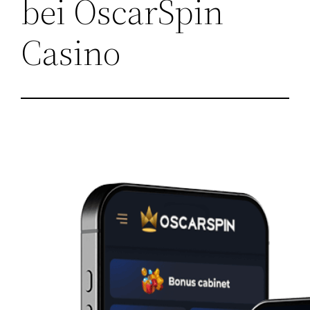
bei OscarSpin
Casino