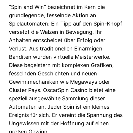
“Spin and Win” bezeichnet im Kern die
grundlegende, fesselnde Aktion an
Spielautomaten: Ein Tipp auf den Spin-Knopf
versetzt die Walzen in Bewegung. Ihr
Anhalten entscheidet über Erfolg oder
Verlust. Aus traditionellen Einarmigen
Banditen wurden virtuelle Meisterwerke.
Diese begeistern mit komplexen Grafiken,
fesselnden Geschichten und neuen
Gewinnmechaniken wie Megaways oder
Cluster Pays. OscarSpin Casino bietet eine
speziell ausgewählte Sammlung dieser
Automaten an. Jeder Spin ist ein kleines
Ereignis für sich. Er vereint die Spannung des
Ungewissen mit der Hoffnung auf einen
großen Gewinn.