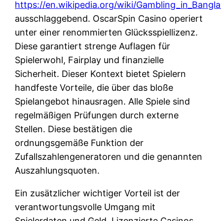
https://en.wikipedia.org/wiki/Gambling_in_Bangl
ausschlaggebend. OscarSpin Casino operiert
unter einer renommierten Glücksspiellizenz.
Diese garantiert strenge Auflagen für
Spielerwohl, Fairplay und finanzielle
Sicherheit. Dieser Kontext bietet Spielern
handfeste Vorteile, die über das bloße
Spielangebot hinausragen. Alle Spiele sind
regelmäßigen Prüfungen durch externe
Stellen. Diese bestätigen die
ordnungsgemäße Funktion der
Zufallszahlengeneratoren und die genannten
Auszahlungsquoten.
Ein zusätzlicher wichtiger Vorteil ist der
verantwortungsvolle Umgang mit
Spielerdaten und Geld. Lizenzierte Casinos