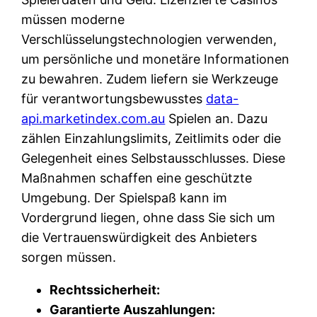
müssen moderne
Verschlüsselungstechnologien verwenden,
um persönliche und monetäre Informationen
zu bewahren. Zudem liefern sie Werkzeuge
für verantwortungsbewusstes
data-
api.marketindex.com.au
Spielen an. Dazu
zählen Einzahlungslimits, Zeitlimits oder die
Gelegenheit eines Selbstausschlusses. Diese
Maßnahmen schaffen eine geschützte
Umgebung. Der Spielspaß kann im
Vordergrund liegen, ohne dass Sie sich um
die Vertrauenswürdigkeit des Anbieters
sorgen müssen.
Rechtssicherheit:
Garantierte Auszahlungen: