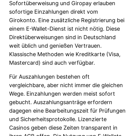
Sofortüberweisung und Giropay erlauben
sofortige Einzahlungen direkt vom
Girokonto. Eine zusätzliche Registrierung bei
einem E-Wallet-Dienst ist nicht nötig. Diese
Direktüberweisungen sind in Deutschland
weit üblich und genießen Vertrauen.
Klassische Methoden wie Kreditkarte (Visa,
Mastercard) sind auch verfügbar.
Für Auszahlungen bestehen oft
vergleichbare, aber nicht immer die gleichen
Wege. Einzahlungen werden meist sofort
gebucht. Auszahlungsanträge erfordern
dagegen eine Bearbeitungszeit für Prüfungen
und Sicherheitsprotokolle. Lizenzierte
Casinos geben diese Zeiten transparent in