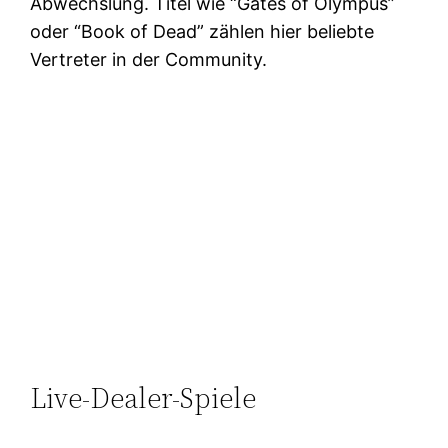
Abwechslung. Titel wie “Gates of Olympus”
oder “Book of Dead” zählen hier beliebte
Vertreter in der Community.
Live-Dealer-Spiele